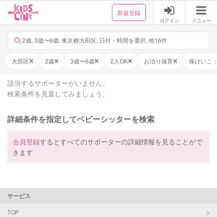
新規登録
ログイン
メニュー
2歳, 3歳〜6歳, 東京都大田区, 日付・時間を選択, 他16件
大田区
2歳
3歳〜6歳
2人OK
お泊り保育
保けいこ
該当するサポーターがいません。
検索条件を見直してみましょう。
詳細条件を指定してベビーシッターを検索
会員登録
するとすべてのサポーターの詳細情報を見ることがで
きます
サービス
TOP