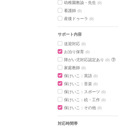
幼稚園教諭・先生
(0)
看護師
(0)
産後ドゥーラ
(0)
サポート内容
送迎対応
(0)
お泊り保育
(0)
障がい児対応認定あり
(0)
家庭教師
(0)
保けいこ：英語
(0)
保けいこ：音楽
(0)
保けいこ：スポーツ
(0)
保けいこ：絵・工作
(0)
保けいこ：その他
(0)
対応時間帯