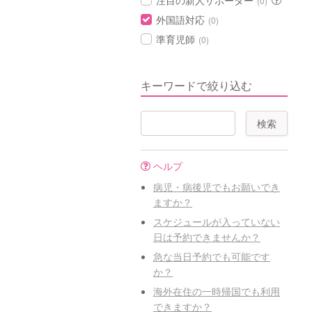
注目の新人サポーター
(0)
外国語対応
(0)
準育児師
(0)
キーワードで絞り込む
ヘルプ
病児・病後児でもお願いでき
ますか？
スケジュールが入っていない
日は予約できませんか？
急な当日予約でも可能です
か？
海外在住の一時帰国でも利用
できますか？