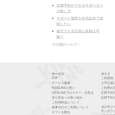
定期予約ができるサポーター
の探し方
サポート場所を自宅以外で依
頼したい
病児でも当日急な依頼は可
能？
その他のヘルプ
サービス
ガイド
TOP
ご利用例
サービス概要
上手な使
KIDSLINEの想い
ご利用の
KIDSLINEでのマナー・注意点
定期予約
安心安全への取り組み
定期予約
ご利用料金について
コンテン
家事代行のご利用について
キッズラ
ギフトを贈る