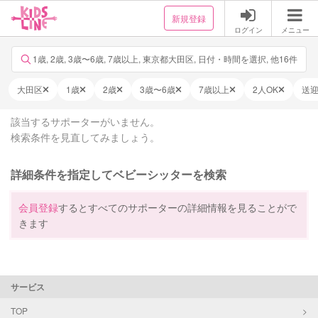
新規登録
ログイン
メニュー
1歳, 2歳, 3歳〜6歳, 7歳以上, 東京都大田区, 日付・時間を選択, 他16件
大田区
1歳
2歳
3歳〜6歳
7歳以上
2人OK
送
該当するサポーターがいません。
検索条件を見直してみましょう。
詳細条件を指定してベビーシッターを検索
会員登録
するとすべてのサポーターの詳細情報を見ることがで
きます
サービス
TOP