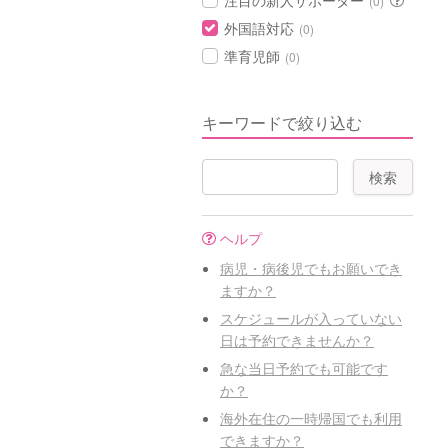
注目の新人サポーター
(0)
外国語対応
(0)
準育児師
(0)
キーワードで絞り込む
ヘルプ
病児・病後児でもお願いでき
ますか？
スケジュールが入っていない
日は予約できませんか？
急な当日予約でも可能です
か？
海外在住の一時帰国でも利用
できますか？