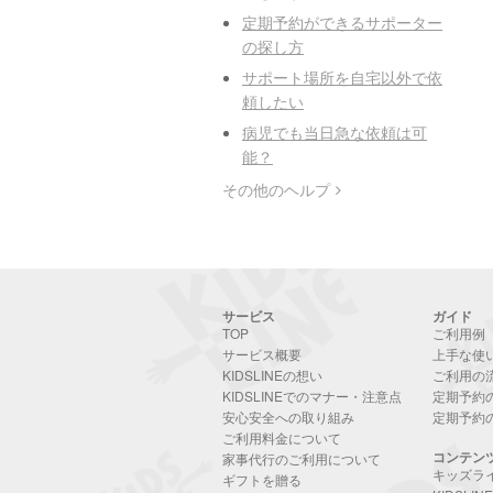
定期予約ができるサポーター
の探し方
サポート場所を自宅以外で依
頼したい
病児でも当日急な依頼は可
能？
その他のヘルプ
サービス
ガイド
TOP
ご利用例
サービス概要
上手な使
KIDSLINEの想い
ご利用の
KIDSLINEでのマナー・注意点
定期予約
安心安全への取り組み
定期予約
ご利用料金について
コンテン
家事代行のご利用について
キッズラ
ギフトを贈る