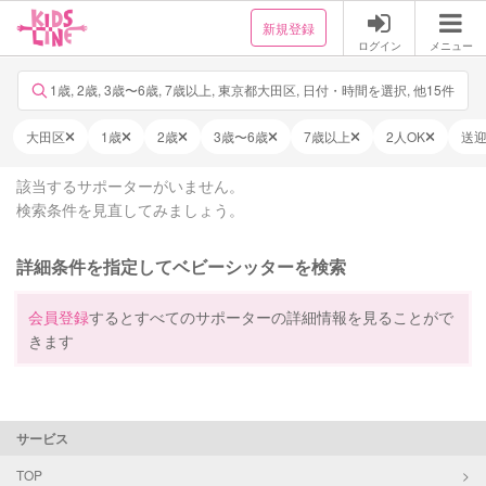
新規登録
ログイン
メニュー
1歳, 2歳, 3歳〜6歳, 7歳以上, 東京都大田区, 日付・時間を選択, 他15件
大田区
1歳
2歳
3歳〜6歳
7歳以上
2人OK
送
該当するサポーターがいません。
検索条件を見直してみましょう。
詳細条件を指定してベビーシッターを検索
会員登録
するとすべてのサポーターの詳細情報を見ることがで
きます
サービス
TOP