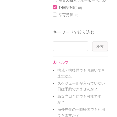
注目の新人サポーター
(0)
外国語対応
(0)
準育児師
(0)
キーワードで絞り込む
ヘルプ
病児・病後児でもお願いでき
ますか？
スケジュールが入っていない
日は予約できませんか？
急な当日予約でも可能です
か？
海外在住の一時帰国でも利用
できますか？