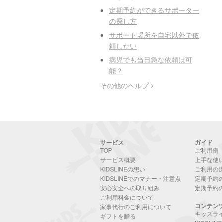
定期予約ができるサポーター
の探し方
サポート場所を自宅以外で依
頼したい
病児でも当日急な依頼は可
能？
その他のヘルプ
サービス
ガイド
TOP
ご利用例
サービス概要
上手な使
KIDSLINEの想い
ご利用の
KIDSLINEでのマナー・注意点
定期予約
安心安全への取り組み
定期予約
ご利用料金について
コンテン
家事代行のご利用について
キッズラ
ギフトを贈る