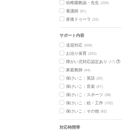
幼稚園教諭・先生
(330)
看護師
(91)
産後ドゥーラ
(33)
サポート内容
送迎対応
(506)
お泊り保育
(303)
障がい児対応認定あり
(17)
家庭教師
(44)
保けいこ：英語
(20)
保けいこ：音楽
(67)
保けいこ：スポーツ
(58)
保けいこ：絵・工作
(102)
保けいこ：その他
(62)
対応時間帯