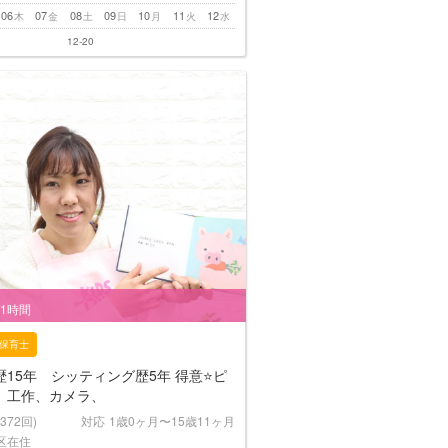
06
07
08
09
10
11
12
木
金
土
日
月
火
水
12-20
/1時間
保育士
15年 シッティング歴5年 得意⭐ピ
、工作、カメラ、
(372回)
対応
1歳0ヶ月〜15歳11ヶ月
区在住