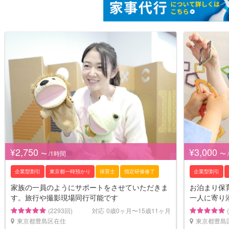
¥2,750
¥3,000
〜 /1時間
〜 
企業型割引
東京都一時預かり
保育士
指定研修修了
企業型割引
家族の一員のようにサポートをさせていただきま
お泊まり保
す。旅行や撮影現場同行可能です
一人に寄り
(2293回)
対応
0歳0ヶ月〜15歳11ヶ月
東京都豊島区在住
東京都豊島