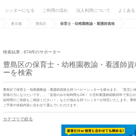
シッターになる
ご利用の流れ
法人利用について
よくある
東京都
豊島区
保育士・幼稚園教諭・看護師資格
検索結果 :
674件のサポーター
豊島区の保育士・幼稚園教諭・看護師資
ーを検索
豊島区で保育士・幼稚園教諭・看護師資格を持つベビーシッターを探せます。「育児に
皆様の力になりたいです。」「送迎のみや短時間もOK！ 小児科看護師経験20年で安心の
短時間のご依頼もご相談ください！」などの強みを持つシッターが対応いたします。豊
ご予算や依頼内容に合わせて選んでいただけます。
カテゴリで絞る