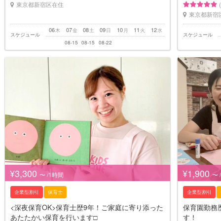
東京都新宿区在住
東京都新宿
06
07
08
09
10
11
12
木
金
土
日
月
火
水
スケジュール
スケジュール
08-15
08-15
08-22
¥3,300
¥1,900
〜 /1時間
〜 
企業型割引
保育士
企業型割引
<深夜保育OK>保育士歴9年！ご家庭に寄り添った
保育園勤務
あたたかい保育を行います□︎
す！