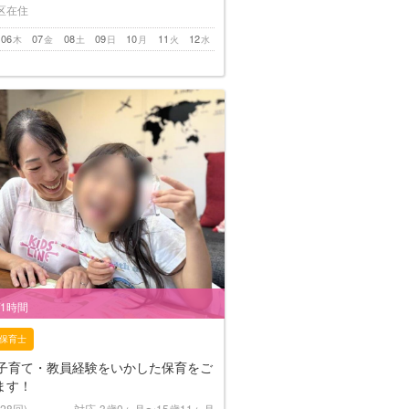
区在住
06
07
08
09
10
11
12
木
金
土
日
月
火
水
/1時間
保育士
⭐︎子育て・教員経験をいかした保育をご
ます！
(28回)
対応
3歳0ヶ月〜15歳11ヶ月