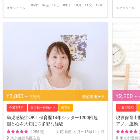
06
07
08
09
10
11
12
木
金
土
日
月
火
水
スケジュール
スケジュール
¥3,800
¥2,200
〜 /1時間
産前産後ケア
〜 
企業型割引
東京都一時預かり
保育士
企業型割引
病児感染症OK！保育歴14年シッター1200回超！
現役保育士歴
個と心を大切に♡多彩な経験
アノ、運動
(1256回)
対応
0歳1ヶ月〜15歳11ヶ月
東京都豊島区在住
東京都豊島