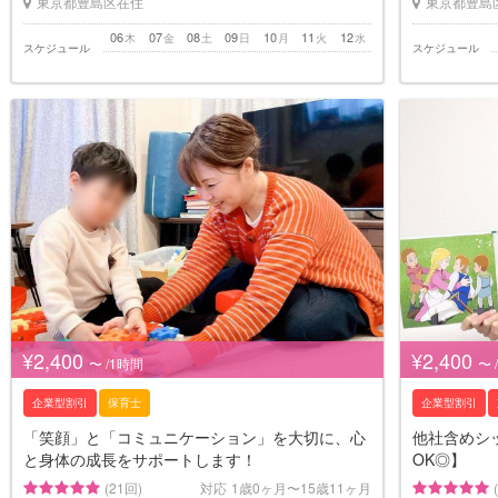
東京都豊島区在住
東京都豊島
06
07
08
09
10
11
12
木
金
土
日
月
火
水
スケジュール
スケジュール
¥2,400
¥2,400
〜 /1時間
〜 
企業型割引
保育士
企業型割引
「笑顔」と「コミュニケーション」を大切に、心
他社含めシッ
と身体の成長をサポートします！
OK◎】
(21回)
対応
1歳0ヶ月〜15歳11ヶ月