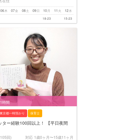
区在住
06
07
08
09
10
11
12
木
金
土
日
月
火
水
18-23
15-23
/1時間
東京都一時預かり
保育士
ター経験100回以上！ 【平日夜間
(105回)
対応
1歳0ヶ月〜15歳11ヶ月