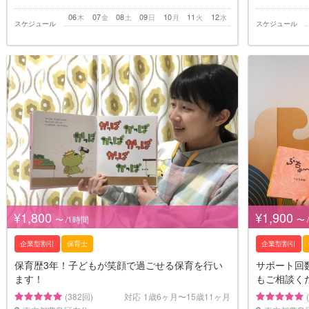
06
07
08
09
10
11
12
木
金
土
日
月
火
水
スケジュール
スケジュール
¥1,800
¥1,900
〜 /1時間
〜 
企業型割引
保育士
企業型割引
保育歴3年！子どもが笑顔で過ごせる保育を行い
サポート回数
ます！
もご相談く
(382回)
対応
1歳6ヶ月〜15歳11ヶ月