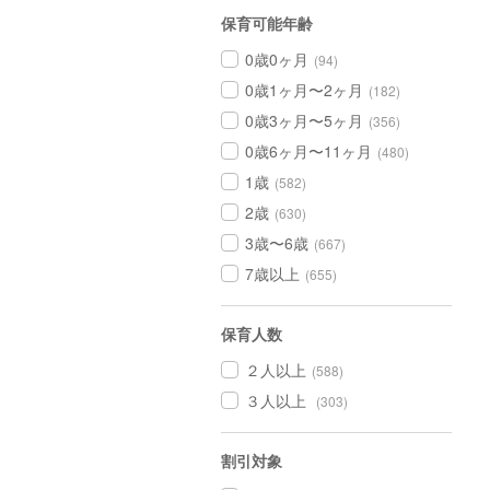
保育可能年齢
0歳0ヶ月
(94)
0歳1ヶ月〜2ヶ月
(182)
0歳3ヶ月〜5ヶ月
(356)
0歳6ヶ月〜11ヶ月
(480)
1歳
(582)
2歳
(630)
3歳〜6歳
(667)
7歳以上
(655)
保育人数
２人以上
(588)
３人以上
(303)
割引対象