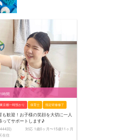
/1時間
東京都一時預かり
保育士
指定研修修了
育も歓迎！お子様の笑顔を大切に一人
添ってサポートします♪
(444回)
対応
1歳0ヶ月〜15歳11ヶ月
区在住