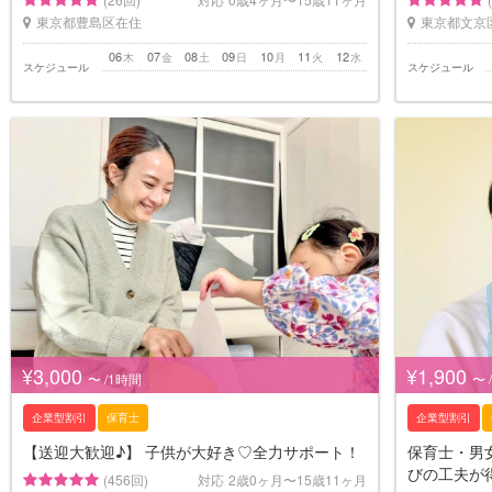
東京都豊島区在住
東京都文京
06
07
08
09
10
11
12
木
金
土
日
月
火
水
スケジュール
スケジュール
¥3,000
¥1,900
〜 /1時間
〜 
企業型割引
保育士
企業型割引
【送迎大歓迎♪】 子供が大好き♡全力サポート！
保育士・男
びの工夫が
(456回)
対応
2歳0ヶ月〜15歳11ヶ月