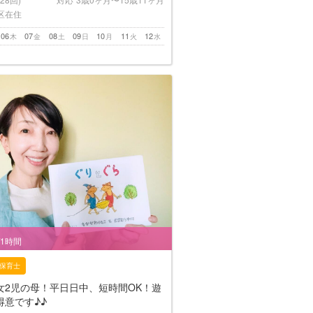
区在住
06
07
08
09
10
11
12
木
金
土
日
月
火
水
/1時間
保育士
女2児の母！平日日中、短時間OK！遊
得意です♪♪