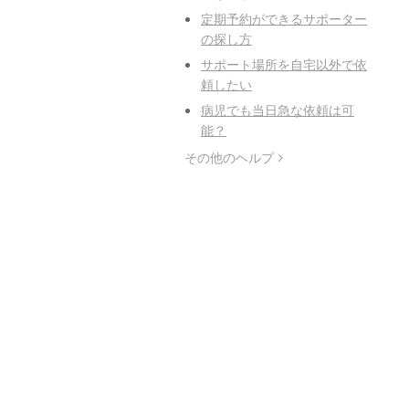
定期予約ができるサポーター
の探し方
サポート場所を自宅以外で依
頼したい
病児でも当日急な依頼は可
能？
その他のヘルプ