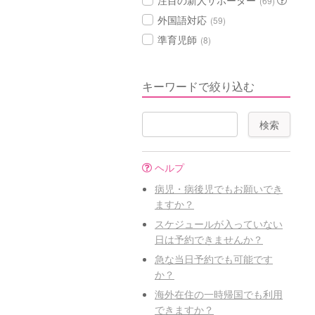
注目の新人サポーター
(69)
外国語対応
(59)
準育児師
(8)
キーワードで絞り込む
ヘルプ
病児・病後児でもお願いでき
ますか？
スケジュールが入っていない
日は予約できませんか？
急な当日予約でも可能です
か？
海外在住の一時帰国でも利用
できますか？