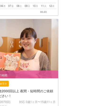
06
07
08
09
10
11
12
木
金
土
日
月
火
水
00-23
/1時間
保育士
2000回以上 夜間・短時間のご依頼
ださい！
(3070回)
対応
0歳1ヶ月〜15歳11ヶ月