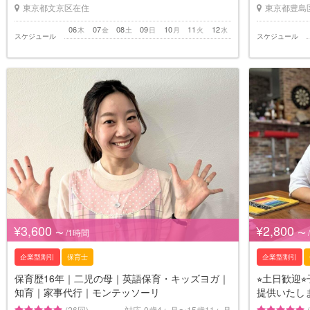
東京都文京区在住
東京都豊島
06
07
08
09
10
11
12
木
金
土
日
月
火
水
スケジュール
スケジュール
¥3,600
¥2,800
〜 /1時間
〜 
企業型割引
保育士
企業型割引
保育歴16年｜二児の母｜英語保育・キッズヨガ｜
⭐︎土日歓迎
知育｜家事代行｜モンテッソーリ
提供いたし
(26回)
対応
0歳4ヶ月〜15歳11ヶ月