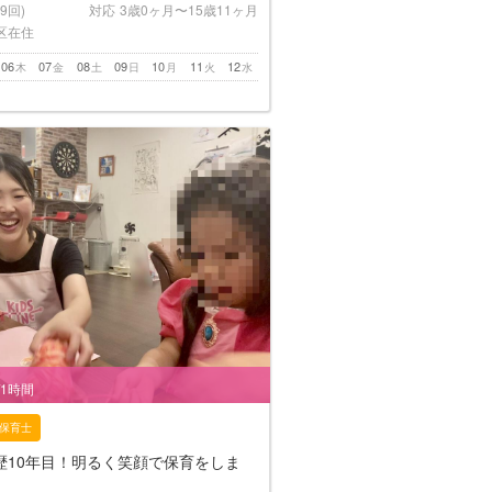
(9回)
対応
3歳0ヶ月〜15歳11ヶ月
区在住
06
07
08
09
10
11
12
木
金
土
日
月
火
水
/1時間
保育士
歴10年目！明るく笑顔で保育をしま