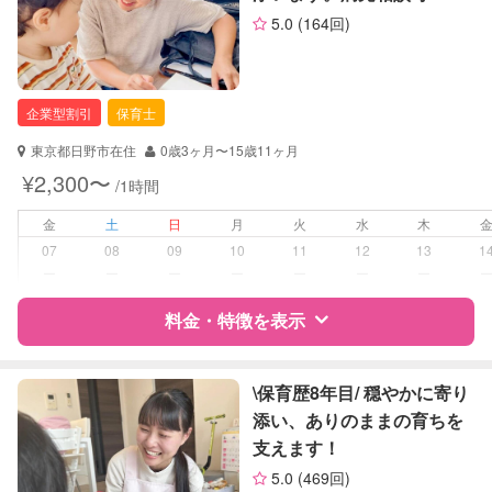
サポートの特徴
5.0
(164回)
定期予約
可能
資格
自治体届出済ベビーシッター
保育士
幼稚園教諭
お子様の撮影
対応可能
企業型割引
保育士
（定期特典）
対応可能/特徴
なし
東京都日野市在住
0歳3ヶ月〜15歳11ヶ月
¥2,300〜
/1時間
病児対応
病児、病後児、ともに不可
金
土
日
月
火
水
木
障がい児対応
対応可否は個別に相談
07
08
09
10
11
12
13
1
ー
ー
ー
ー
ー
ー
ー
レッスン
なし
料金・特徴を表示
定期予約
お引き受けしていません
特徴
料金
レビュー
\保育歴8年目/ 穏やかに寄り
お子様の撮影
対応不可
添い、ありのままの育ちを
（定期特典）
支えます！
サポートの特徴
5.0
(469回)