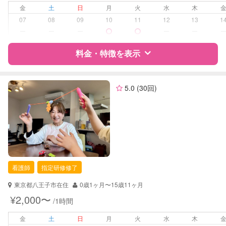
病児対応
病児、病後児、ともに不可
金
土
日
月
火
水
木
07
08
09
10
11
12
13
1
障がい児対応
対応可否は個別に相談
ー
ー
ー
ー
ー
料金・特徴を表示
レッスン
なし
定期予約
可能
特徴
料金
レビュー
5.0
(30回)
お子様の撮影
対応不可
（定期特典）
サポートの特徴
資格
企業型割引対象(旧内閣府補助対象)
自治体届出済ベビーシッター
保育士
看護師
指定研修修了
幼稚園教諭
東京都八王子市在住
0歳1ヶ月〜15歳11ヶ月
対応可能/特徴
早朝対応
¥2,000〜
/1時間
夜間対応
お泊まり保育
金
土
日
月
火
水
木