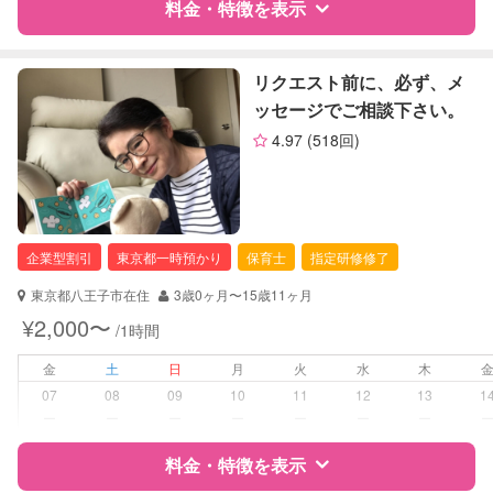
料金・特徴を表示
レッスン
なし
特徴
料金
レビュー
リクエスト前に、必ず、メ
定期予約
お引き受けしていません
ッセージでご相談下さい。
4.97
(518回)
お子様の撮影
対応不可
サポートの特徴
（定期特典）
資格
企業型割引対象(旧内閣府補助対象)
自治体届出済ベビーシッター
保育士
企業型割引
東京都一時預かり
保育士
指定研修修了
幼稚園教諭
東京都八王子市在住
3歳0ヶ月〜15歳11ヶ月
対応可能/特徴
送迎サポート
¥2,000〜
/1時間
早朝対応
夜間対応
金
土
日
月
火
水
木
子育て経験
07
08
09
10
11
12
13
1
ー
ー
ー
ー
ー
ー
ー
病児対応
病児、病後児、ともに可能
料金・特徴を表示
障がい児対応
対応可否は個別に相談