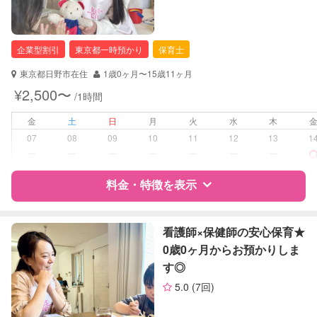
資格
企業型割引対象(旧内閣府補助対象)
自治体届出済ベビーシッター
保育士
企業型割引
東京都一時預かり
保育士
対応可能/特徴
送迎サポート
東京都日野市在住
1歳0ヶ月〜15歳11ヶ月
子育て経験
¥2,500〜
/1時間
病児対応
病児、病後児、ともに可能
金
土
日
月
火
水
木
07
08
09
10
11
12
13
1
障がい児対応
対応可否は個別に相談
ー
ー
ー
ー
ー
ー
ー
料金・特徴を表示
レッスン
なし
定期予約
可能
特徴
料金
レビュー
看護師×保健師の安心保育★
0歳0ヶ月からお預かりしま
お子様の撮影
対応可能
す◎
（定期特典）
サポートの特徴
5.0
(7回)
資格
企業型割引対象(旧内閣府補助対象)
自治体届出済ベビーシッター