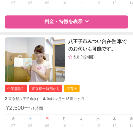
07
08
09
10
11
12
13
1
病児対応
病児、病後児、ともに不可
ー
ー
ー
ー
ー
ー
ー
料金・特徴を表示
障がい児対応
対応可否は個別に相談
レッスン
なし
特徴
料金
レビュー
八王子市みつい台在住 車で
のお伺いも可能です。
定期予約
可能
5.0
(124回)
サポートの特徴
お子様の撮影
対応不可
資格
自治体届出済ベビーシッター
（定期特典）
看護師
企業型割引
東京都一時預かり
保育士
対応可能/特徴
なし
東京都八王子市在住
0歳4ヶ月〜15歳11ヶ月
病児対応
病児、病後児、ともに不可
¥2,500〜
/1時間
障がい児対応
金
土
日
月
火
水
木
対応可否は個別に相談
07
08
09
10
11
12
13
1
ー
ー
ー
ー
ー
ー
ー