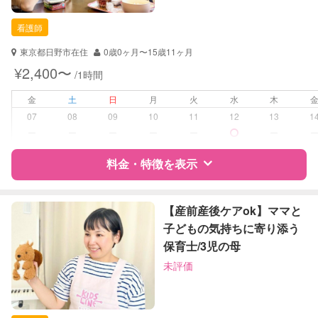
保育士
看護師
対応可能/特徴
送迎サポート
東京都日野市在住
0歳0ヶ月〜15歳11ヶ月
夜間対応
¥2,400〜
/1時間
病児対応
病児、病後児、ともに可能
金
土
日
月
火
水
木
07
08
09
10
11
12
13
1
障がい児対応
対応可否は個別に相談
ー
ー
ー
ー
ー
ー
料金・特徴を表示
レッスン
なし
定期予約
可能
特徴
料金
レビュー
【産前産後ケアok】ママと
子どもの気持ちに寄り添う
お子様の撮影
対応不可
保育士/3児の母
（定期特典）
サポートの特徴
未評価
資格
自治体届出済ベビーシッター
看護師
保健師