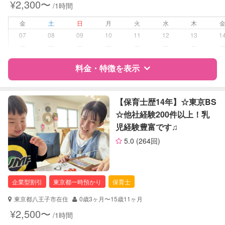
¥2,300〜
/1時間
子育て経験
金
土
日
月
火
水
木
病児対応
病児、病後児、ともに不可
07
08
09
10
11
12
13
1
ー
ー
ー
ー
ー
ー
ー
障がい児対応
対応可否は個別に相談
料金・特徴を表示
レッスン
絵・工作レッスン
特徴
料金
レビュー
【保育士歴14年】☆東京BS
定期予約
お引き受けしていません
☆他社経験200件以上！乳
児経験豊富です♫
お子様の撮影
対応不可
サポートの特徴
（定期特典）
5.0
(264回)
資格
企業型割引対象(旧内閣府補助対象)
自治体届出済ベビーシッター
保育士
企業型割引
東京都一時預かり
保育士
幼稚園教諭
東京都八王子市在住
0歳3ヶ月〜15歳11ヶ月
対応可能/特徴
なし
¥2,500〜
/1時間