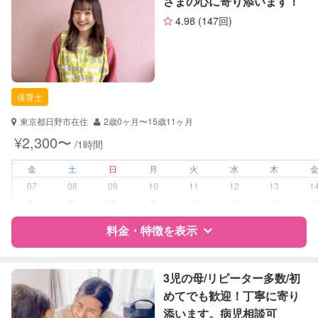
さまの心に寄り添います！
定期予約
お引き受けしていません
4.98
(147回)
サポートの特徴
お子様の撮影
対応不可
（定期特典）
資格
企業型割引対象(旧内閣府補助対象)
自治体届出済ベビーシッター
保育士
保育士
幼稚園教諭
野菜ソムリエ
東京都日野市在住
2歳0ヶ月〜15歳11ヶ月
¥2,300〜
/1時間
対応可能/特徴
送迎サポート
早朝対応
金
土
日
月
火
水
木
夜間対応
07
08
09
10
11
12
13
1
お泊まり保育
ー
ー
ー
ー
ー
ー
ー
子育て経験
料金・特徴を表示
病児対応
病児、病後児、ともに不可
特徴
料金
レビュー
3児の母/リピーター多数/初
障がい児対応
対応可否は個別に相談
めてでも歓迎！丁寧に寄り
添います。病児相談可
レッスン
その他