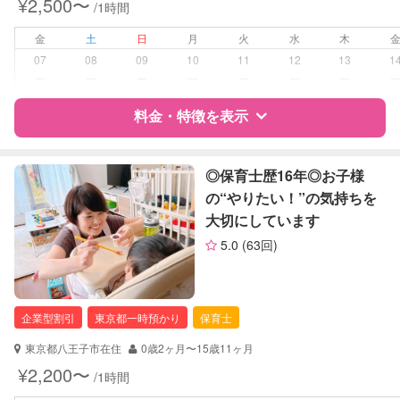
¥2,500〜
/1時間
早朝対応
夜間対応
金
土
日
月
火
水
木
07
08
09
10
11
12
13
1
病児対応
病児、病後児、ともに可能
ー
ー
ー
ー
ー
ー
ー
料金・特徴を表示
障がい児対応
対応可否は個別に相談
レッスン
なし
特徴
料金
レビュー
◎保育士歴16年◎お子様
の“やりたい！”の気持ちを
定期予約
可能
大切にしています
サポートの特徴
5.0
(63回)
お子様の撮影
対応可能
資格
自治体届出済ベビーシッター
（定期特典）
保育士
幼稚園教諭
企業型割引
東京都一時預かり
保育士
対応可能/特徴
送迎サポート
東京都八王子市在住
0歳2ヶ月〜15歳11ヶ月
夜間対応
¥2,200〜
/1時間
お泊まり保育