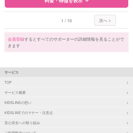
料金・特徴を表示
レッスン
なし
特徴
料金
レビュー
次へ >
1 / 10
定期予約
可能
サポートの特徴
お子様の撮影
対応可能
会員登録
するとすべてのサポーターの詳細情報を見ることがで
（定期特典）
きます
資格
自治体届出済ベビーシッター
保育士
対応可能/特徴
送迎サポート
サービス
早朝対応
TOP
子育て経験
サービス概要
病児対応
病児、病後児、ともに不可
KIDSLINEの想い
障がい児対応
対応可否は個別に相談
KIDSLINEでのマナー・注意点
安心安全への取り組み
レッスン
絵・工作レッスン
その他
ご利用料金について