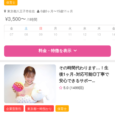
保育士
対応可能/特徴
送迎サポート
東京都八王子市在住
0歳0ヶ月〜15歳11ヶ月
早朝対応
¥3,500〜
/1時間
子育て経験
金
土
日
月
火
水
木
病児対応
病児、病後児、ともに不可
07
08
09
10
11
12
13
1
ー
ー
ー
ー
ー
ー
ー
障がい児対応
対応可否は個別に相談
料金・特徴を表示
レッスン
なし
特徴
料金
レビュー
その時間代わります…！生
定期予約
お引き受けしていません
後1ヶ月~対応可能◎丁寧で
安心できるサポー...
サポートの特徴
お子様の撮影
対応不可
5.0
(1499回)
（定期特典）
資格
自治体届出済ベビーシッター
保育士
ドゥーラ協会認定産後ドゥーラ
企業型割引
東京都一時預かり
保育士
調理師