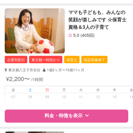
特徴
料金
レビュー
ママも子どもも、みんなの
レッスン
なし
笑顔が楽しみです ☆保育士
資格＆3人の子育て
定期予約
お引き受けしていません
サポートの特徴
5.0
(405回)
資格
企業型割引対象(旧内閣府補助対象)
お子様の撮影
対応不可
自治体届出済ベビーシッター
（定期特典）
保育士
企業型割引
東京都一時預かり
保育士
指定研修修了
対応可能/特徴
送迎サポート
東京都八王子市在住
1歳2ヶ月〜15歳11ヶ月
早朝対応
¥2,200〜
/1時間
夜間対応
金
土
日
月
火
水
木
病児対応
病児、病後児、ともに可能
07
08
09
10
11
12
13
1
ー
ー
ー
ー
ー
ー
ー
障がい児対応
対応可否は個別に相談
料金・特徴を表示
レッスン
なし