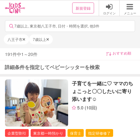
新規登録
ログイン
メニュー
7歳以上, 東京都八王子市, 日付・時間を選択, 他3件
八王子市
7歳以上
191
件中
1
～
20
件
詳細条件を指定してベビーシッターを検索
子育てを一緒に♡ ママのち
ょこっと〇〇したいに寄り
添います☺︎
5.0
(10回)
企業型割引
東京都一時預かり
保育士
指定研修修了