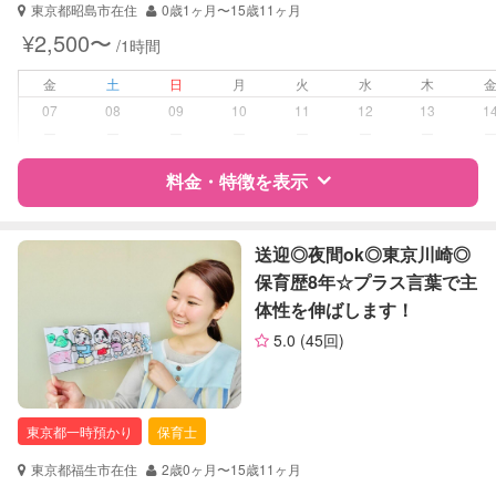
東京都昭島市在住
0歳1ヶ月〜15歳11ヶ月
対応可能/特徴
送迎サポート
¥2,500〜
/1時間
子育て経験
金
土
日
月
火
水
木
病児対応
病児、病後児、ともに不可
07
08
09
10
11
12
13
1
ー
ー
ー
ー
ー
ー
ー
障がい児対応
対応可否は個別に相談
料金・特徴を表示
レッスン
なし
特徴
料金
レビュー
送迎◎夜間ok◎東京川崎◎
定期予約
お引き受けしていません
保育歴8年☆プラス言葉で主
体性を伸ばします！
サポートの特徴
お子様の撮影
対応不可
5.0
(45回)
（定期特典）
資格
企業型割引対象(旧内閣府補助対象)
自治体届出済ベビーシッター
保育士
東京都一時預かり
保育士
幼稚園教諭
東京都福生市在住
2歳0ヶ月〜15歳11ヶ月
対応可能/特徴
送迎サポート