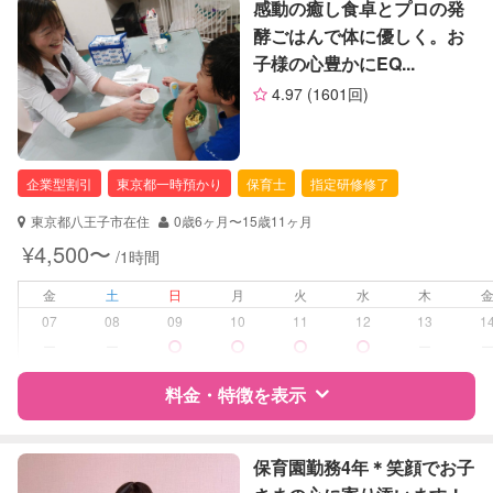
特徴
料金
レビュー
感動の癒し食卓とプロの発
定期予約
お引き受けしていません
酵ごはんで体に優しく。お
子様の心豊かにEQ...
サポートの特徴
お子様の撮影
対応不可
4.97
(1601回)
（定期特典）
資格
企業型割引対象(旧内閣府補助対象)
自治体届出済ベビーシッター
保育士
企業型割引
東京都一時預かり
保育士
指定研修修了
対応可能/特徴
夜間対応
東京都八王子市在住
0歳6ヶ月〜15歳11ヶ月
お泊まり保育
¥4,500〜
/1時間
子育て経験
金
土
日
月
火
水
木
病児対応
病児、病後児、ともに可能
07
08
09
10
11
12
13
1
ー
ー
ー
障がい児対応
対応可否は個別に相談
料金・特徴を表示
レッスン
絵・工作レッスン
その他
特徴
料金
レビュー
保育園勤務4年＊笑顔でお子