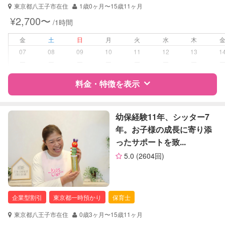
東京都八王子市在住
1歳0ヶ月〜15歳11ヶ月
¥2,700〜
/1時間
金
土
日
月
火
水
木
07
08
09
10
11
12
13
1
ー
ー
ー
ー
ー
ー
ー
料金・特徴を表示
特徴
料金
レビュー
幼保経験11年、シッター7
年。お子様の成長に寄り添
ったサポートを致...
サポートの特徴
5.0
(2604回)
資格
企業型割引対象(旧内閣府補助対象)
自治体届出済ベビーシッター
保育士
企業型割引
東京都一時預かり
保育士
幼稚園教諭
東京都八王子市在住
0歳3ヶ月〜15歳11ヶ月
対応可能/特徴
送迎サポート