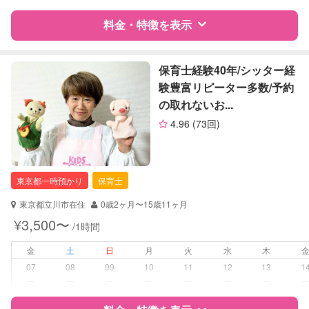
料金・特徴を表示
レッスン
なし
定期予約
お引き受けしていません
特徴
料金
レビュー
保育士経験40年/シッター経
験豊富リピーター多数/予約
お子様の撮影
対応不可
の取れないお...
（定期特典）
サポートの特徴
4.96
(73回)
資格
企業型割引対象(旧内閣府補助対象)
自治体届出済ベビーシッター
保育士
東京都一時預かり
保育士
幼稚園教諭
東京都立川市在住
0歳2ヶ月〜15歳11ヶ月
対応可能/特徴
早朝対応
¥3,500〜
/1時間
夜間対応
金
土
日
月
火
水
木
病児対応
病児、病後児、ともに不可
07
08
09
10
11
12
13
1
ー
ー
ー
ー
ー
ー
ー
障がい児対応
対応可否は個別に相談