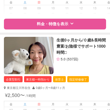
金
土
日
月
火
水
木
病児対応
病児、病後児、ともに不可
07
08
09
10
11
12
13
1
ー
ー
ー
ー
ー
ー
ー
障がい児対応
対応可否は個別に相談
料金・特徴を表示
レッスン
なし
特徴
料金
レビュー
生後0ヶ月から/０歳&長時間
定期予約
可能
豊富/お陰様でサポート1000
時間□︎
サポートの特徴
お子様の撮影
対応不可
5.0
(537回)
（定期特典）
資格
企業型割引対象(旧内閣府補助対象)
自治体届出済ベビーシッター
保育士
企業型割引
東京都一時預かり
保育士
指定研修修了
対応可能/特徴
子育て経験
東京都立川市在住
0歳0ヶ月〜8歳11ヶ月
¥2,500〜
/1時間
病児対応
病児、病後児、ともに不可
金
土
日
月
火
水
木
障がい児対応
対応可否は個別に相談
07
08
09
10
11
12
13
1