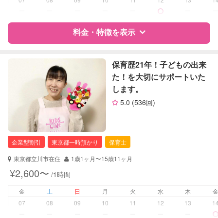
ー
ー
ー
ー
ー
ー
レッスン
なし
料金・特徴を表示
定期予約
お引き受けしていません
特徴
料金
レビュー
保育歴21年！子どもの出来
お子様の撮影
対応不可
た！を大切にサポートいた
（定期特典）
します。
サポートの特徴
5.0
(536回)
資格
企業型割引対象(旧内閣府補助対象)
自治体届出済ベビーシッター
保育士
企業型割引
東京都一時預かり
保育士
幼稚園教諭
東京都立川市在住
1歳1ヶ月〜15歳11ヶ月
対応可能/特徴
子育て経験
¥2,600〜
/1時間
病児対応
病児、病後児、ともに不可
金
土
日
月
火
水
木
07
08
09
10
11
12
13
1
障がい児対応
対応可否は個別に相談
ー
ー
ー
ー
ー
ー
ー