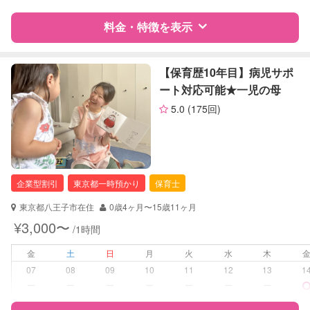
レッスン
なし
料金・特徴を表示
定期予約
お引き受けしていません
お子様の撮影
対応不可
特徴
料金
レビュー
【保育歴10年目】病児サポ
（定期特典）
ート対応可能★一児の母
5.0
(175回)
サポートの特徴
資格
企業型割引対象(旧内閣府補助対象)
自治体届出済ベビーシッター
保育士
企業型割引
東京都一時預かり
保育士
幼稚園教諭
東京都八王子市在住
0歳4ヶ月〜15歳11ヶ月
対応可能/特徴
送迎サポート
¥3,000〜
/1時間
子育て経験
金
土
日
月
火
水
木
病児対応
病児、病後児、ともに可能
07
08
09
10
11
12
13
1
ー
ー
ー
ー
ー
ー
ー
障がい児対応
対応可否は個別に相談