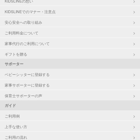
KIDSLINEの想い
お泊まり保育
KIDSLINEでのマナー・注意点
外国語対応
安心安全への取り組み
病児対応
病児、病後児、ともに不可
ご利用料金について
障がい児対応
対応可否は個別に相談
家事代行のご利用について
ギフトを贈る
レッスン
音楽レッスン
サポーター
スポーツレッスン
絵・工作レッスン
ベビーシッターに登録する
その他
家事サポーターに登録する
定期予約
可能
保育士サポーターの声
ガイド
お子様の撮影
対応可能
（定期特典）
ご利用例
上手な使い方
ご利用の流れ