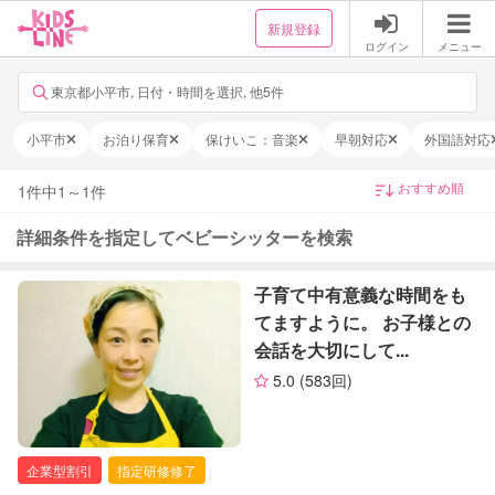
新規登録
ログイン
メニュー
東京都小平市, 日付・時間を選択, 他5件
小平市
お泊り保育
保けいこ：音楽
早朝対応
外国語対応
1
件中
1
～
1
件
詳細条件を指定してベビーシッターを検索
子育て中有意義な時間をも
てますように。 お子様との
会話を大切にして...
5.0
(583回)
企業型割引
指定研修修了