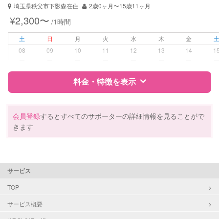
埼玉県秩父市下影森在住
2歳0ヶ月〜15歳11ヶ月
¥2,300〜
/1時間
土
日
月
火
水
木
金
08
09
10
11
12
13
14
1
ー
ー
ー
ー
ー
ー
ー
料金・特徴を表示
特徴
料金
レビュー
会員登録
するとすべてのサポーターの詳細情報を見ることがで
きます
サポートの特徴
資格
企業型割引対象(旧内閣府補助対象)
サービス
自治体届出済ベビーシッター
TOP
対応可能/特徴
送迎サポート
サービス概要
早朝対応
夜間対応