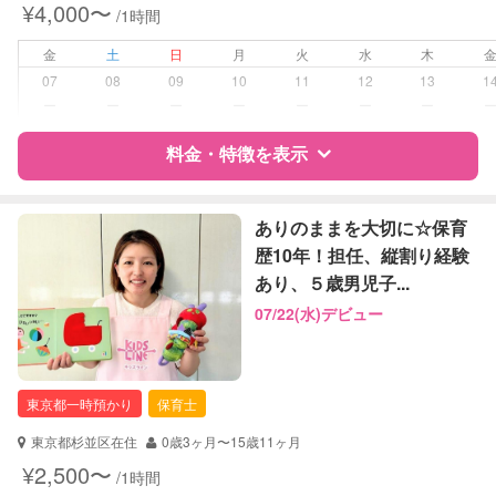
¥4,000〜
/1時間
お泊まり保育
子育て経験
金
土
日
月
火
水
木
07
08
09
10
11
12
13
1
病児対応
病児、病後児、ともに不可
ー
ー
ー
ー
ー
ー
ー
障がい児対応
料金・特徴を表示
対応可否は個別に相談
レッスン
音楽レッスン
特徴
料金
レビュー
ありのままを大切に☆保育
その他
歴10年！担任、縦割り経験
あり、５歳男児子...
定期予約
可能
サポートの特徴
07/22(水)デビュー
お子様の撮影
対応可能
資格
企業型割引対象(旧内閣府補助対象)
（定期特典）
自治体届出済ベビーシッター
保育士
東京都一時預かり
保育士
幼稚園教諭
東京都杉並区在住
0歳3ヶ月〜15歳11ヶ月
対応可能/特徴
送迎サポート
¥2,500〜
/1時間
早朝対応