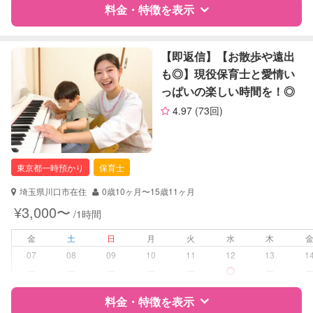
料金・特徴を表示
障がい児対応
対応可否は個別に相談
特徴
料金
レビュー
【即返信】【お散歩や遠出
レッスン
音楽レッスン
も◎】現役保育士と愛情い
スポーツレッスン
絵・工作レッスン
っぱいの楽しい時間を！◎
サポートの特徴
4.97
(73回)
定期予約
お引き受けしていません
資格
企業型割引対象(旧内閣府補助対象)
自治体届出済ベビーシッター
お子様の撮影
対応不可
保育士
東京都一時預かり
保育士
（定期特典）
幼稚園教諭
全国保育サービス協会(ACSA)認定ベ
埼玉県川口市在住
0歳10ヶ月〜15歳11ヶ月
ビーシッター
¥3,000〜
/1時間
対応可能/特徴
送迎サポート
金
土
日
月
火
水
木
早朝対応
07
08
09
10
11
12
13
1
夜間対応
ー
ー
ー
ー
ー
ー
お泊まり保育
子育て経験
料金・特徴を表示