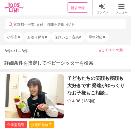
新規登録
ログイン
メニュー
東京都小平市, 日付・時間を選択, 他4件
小平市
お泊り保育
保けいこ：音楽
早朝対応
8
件中
1
～
8
件
詳細条件を指定してベビーシッターを検索
子どもたちの笑顔も寝顔も
大好きです 発達がゆっくり
なお子様もご相談...
4.98
(186回)
企業型割引
指定研修修了