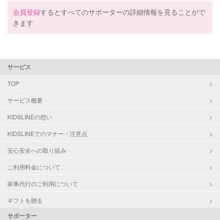
特徴
料金
レビュー
会員登録
するとすべてのサポーターの詳細情報を見ることがで
定期予約
お引き受けしていません
きます
お子様の撮影
対応不可
サポートの特徴
（定期特典）
資格
企業型割引対象(旧内閣府補助対象)
サービス
自治体届出済ベビーシッター
保育士
TOP
幼稚園教諭
サービス概要
全国保育サービス協会(ACSA)認定ベ
ビーシッター
KIDSLINEの想い
KIDSLINEでのマナー・注意点
対応可能/特徴
早朝対応
夜間対応
安心安全への取り組み
お泊まり保育
ご利用料金について
病児対応
病児、病後児、ともに不可
家事代行のご利用について
ギフトを贈る
障がい児対応
対応可否は個別に相談
サポーター