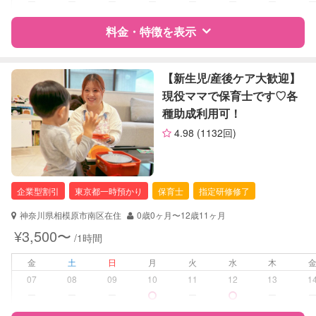
ー
ー
ー
ー
ー
ー
ー
病児対応
病児、病後児、ともに可能
料金・特徴を表示
障がい児対応
対応可否は個別に相談
特徴
料金
レビュー
【新生児/産後ケア大歓迎】
レッスン
音楽レッスン
現役ママで保育士です♡各
絵・工作レッスン
種助成利用可！
その他
サポートの特徴
4.98
(1132回)
定期予約
可能
資格
企業型割引対象(旧内閣府補助対象)
自治体届出済ベビーシッター
保育士
お子様の撮影
対応可能
企業型割引
東京都一時預かり
保育士
指定研修修了
幼稚園教諭
（定期特典）
神奈川県相模原市南区在住
0歳0ヶ月〜12歳11ヶ月
対応可能/特徴
送迎サポート
¥3,500〜
/1時間
早朝対応
夜間対応
金
土
日
月
火
水
木
お泊まり保育
07
08
09
10
11
12
13
1
ー
ー
ー
ー
ー
病児対応
病児、病後児、ともに不可