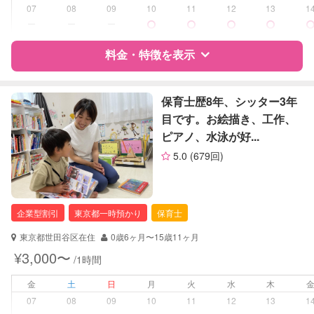
子育て経験
07
08
09
10
11
12
13
1
ー
ー
ー
病児対応
病児、病後児、ともに可能
料金・特徴を表示
障がい児対応
対応可否は個別に相談
特徴
料金
レビュー
保育士歴8年、シッター3年
レッスン
音楽レッスン
目です。お絵描き、工作、
絵・工作レッスン
ピアノ、水泳が好...
サポートの特徴
定期予約
可能
5.0
(679回)
資格
企業型割引対象(旧内閣府補助対象)
お子様の撮影
対応可能
自治体届出済ベビーシッター
（定期特典）
保育士
企業型割引
東京都一時預かり
保育士
幼稚園教諭
東京都世田谷区在住
0歳6ヶ月〜15歳11ヶ月
対応可能/特徴
送迎サポート
¥3,000〜
/1時間
早朝対応
夜間対応
金
土
日
月
火
水
木
お泊まり保育
07
08
09
10
11
12
13
1