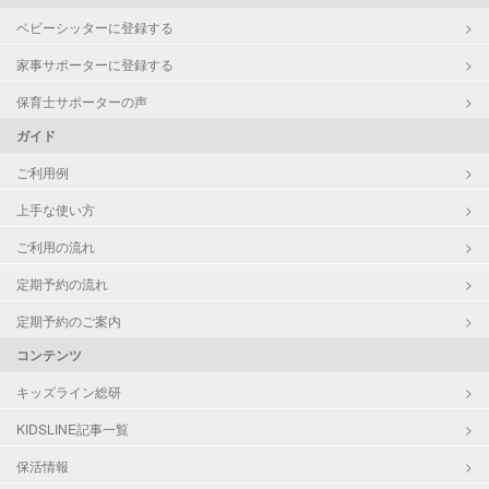
レッスン
音楽レッスン
ベビーシッターに登録する
スポーツレッスン
絵・工作レッスン
家事サポーターに登録する
保育士サポーターの声
定期予約
お引き受けしていません
ガイド
お子様の撮影
対応不可
ご利用例
（定期特典）
上手な使い方
ご利用の流れ
定期予約の流れ
定期予約のご案内
コンテンツ
キッズライン総研
KIDSLINE記事一覧
保活情報