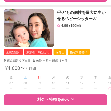
病児対応
病児、病後児、ともに不可
特徴
料金
レビュー
\子どもの個性を最大に生か
障がい児対応
対応可否は個別に相談
せるベビーシッター♪/
4.99
(150回)
サポートの特徴
レッスン
音楽レッスン
スポーツレッスン
資格
自治体届出済ベビーシッター
絵・工作レッスン
保育士
企業型割引
定期予約
東京都一時預かり
可能
保育士
指定研修修了
対応可能/特徴
送迎サポート
早朝対応
東京都足立区在住
0歳4ヶ月〜15歳11ヶ月
お子様の撮影
対応可能
夜間対応
¥4,000〜
/1時間
（定期特典）
お泊まり保育
金
土
日
月
火
水
木
病児対応
病児、病後児、ともに不可
07
08
09
10
11
12
13
1
ー
ー
ー
ー
ー
ー
ー
障がい児対応
対応可否は個別に相談
料金・特徴を表示
レッスン
音楽レッスン