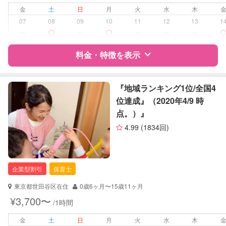
夜間対応
金
土
日
月
火
水
木
お泊まり保育
07
08
09
10
11
12
13
1
ー
ー
ー
ー
ー
病児対応
病児、病後児、ともに可能
料金・特徴を表示
障がい児対応
対応可否は個別に相談
特徴
料金
レビュー
『地域ランキング1位/全国4
レッスン
音楽レッスン
位達成』（2020年4/9 時
スポーツレッスン
点。）』
サポートの特徴
定期予約
可能
4.99
(1834回)
資格
自治体届出済ベビーシッター
お子様の撮影
対応可能
保育士
（定期特典）
幼稚園教諭
企業型割引
保育士
対応可能/特徴
送迎サポート
東京都世田谷区在住
0歳6ヶ月〜15歳11ヶ月
早朝対応
¥3,700〜
/1時間
夜間対応
お泊まり保育
金
土
日
月
火
水
木