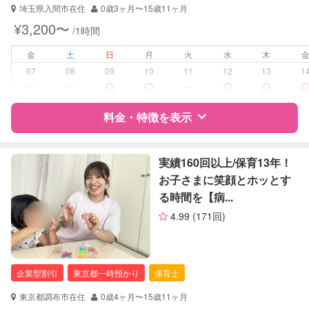
埼玉県入間市在住
0歳3ヶ月〜15歳11ヶ月
¥3,200〜
/1時間
金
土
日
月
火
水
木
07
08
09
10
11
12
13
1
ー
ー
ー
料金・特徴を表示
特徴
料金
レビュー
実績160回以上/保育13年！
お子さまに笑顔とホッとす
る時間を【病...
サポートの特徴
4.99
(171回)
資格
企業型割引対象(旧内閣府補助対象)
自治体届出済ベビーシッター
企業型割引
東京都一時預かり
保育士
対応可能/特徴
送迎サポート
早朝対応
東京都調布市在住
0歳4ヶ月〜15歳11ヶ月
夜間対応