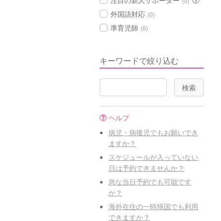
注目の新人サポーター
(0)
外国語対応
(0)
準育児師
(0)
キーワードで絞り込む
ヘルプ
病児・病後児でもお願いでき
ますか？
スケジュールが入っていない
日は予約できませんか？
急な当日予約でも可能です
か？
海外在住の一時帰国でも利用
できますか？