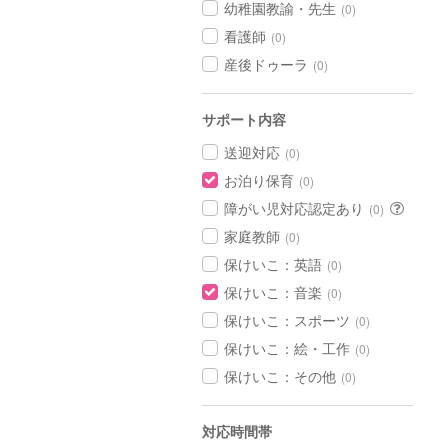
幼稚園教諭・先生
(0)
看護師
(0)
産後ドゥーラ
(0)
サポート内容
送迎対応
(0)
お泊り保育
(0)
障がい児対応認定あり
(0)
家庭教師
(0)
保けいこ：英語
(0)
保けいこ：音楽
(0)
保けいこ：スポーツ
(0)
保けいこ：絵・工作
(0)
保けいこ：その他
(0)
対応時間帯