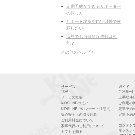
定期予約ができるサポーター
の探し方
サポート場所を自宅以外で依
頼したい
病児でも当日急な依頼は可
能？
その他のヘルプ
サービス
ガイド
TOP
ご利用例
サービス概要
上手な使
KIDSLINEの想い
ご利用の
KIDSLINEでのマナー・注意点
定期予約
安心安全への取り組み
定期予約
ご利用料金について
コンテン
家事代行のご利用について
キッズラ
ギフトを贈る