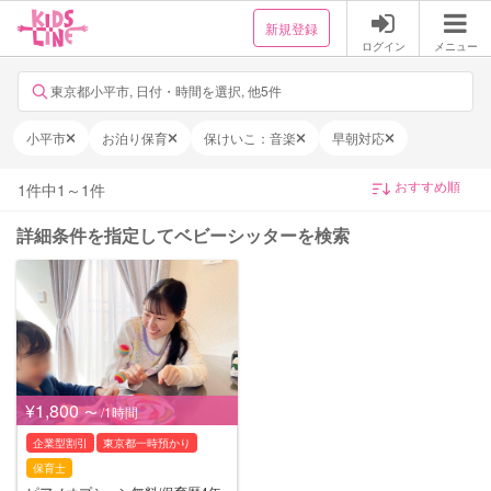
新規登録
ログイン
メニュー
東京都小平市, 日付・時間を選択, 他5件
小平市
お泊り保育
保けいこ：音楽
早朝対応
1
件中
1
～
1
件
詳細条件を指定してベビーシッターを検索
¥1,800
〜 /1時間
企業型割引
東京都一時預かり
保育士