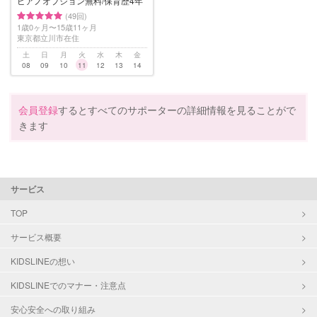
ピアノオプション無料/保育歴4年
(49回)
1歳0ヶ月〜15歳11ヶ月
東京都立川市在住
土
日
月
火
水
木
金
08
09
10
11
12
13
14
会員登録
するとすべてのサポーターの詳細情報を見ることがで
きます
サービス
TOP
サービス概要
KIDSLINEの想い
KIDSLINEでのマナー・注意点
安心安全への取り組み