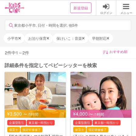
新規登録
ログイン
メニュー
東京都小平市, 日付・時間を選択, 他5件
小平市
お泊り保育
保けいこ：音楽
早朝対応
2
件中
1
～
2
件
詳細条件を指定してベビーシッターを検索
¥3,500
¥4,000
〜 /1時間
〜 /1時間
企業型割引
東京都一時預かり
企業型割引
東京都一時預かり
保育士
指定研修修了
保育士
指定研修修了