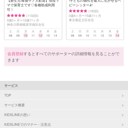
【新生児/産後ケア大歓迎】現役マ
\子どもの個性を最大に生かせるベ
マで保育士です♡各種助成利用
ビーシッター♪/
可！
(150回)
(1132回)
0歳4ヶ月〜15歳11ヶ月
東京都足立区在住
0歳0ヶ月〜12歳11ヶ月
神奈川県相模原市南区在住
土
日
月
火
水
木
金
土
日
月
火
水
木
金
08
09
10
11
12
13
14
08
09
10
11
12
13
14
会員登録
するとすべてのサポーターの詳細情報を見ることがで
きます
サービス
TOP
サービス概要
KIDSLINEの想い
KIDSLINEでのマナー・注意点