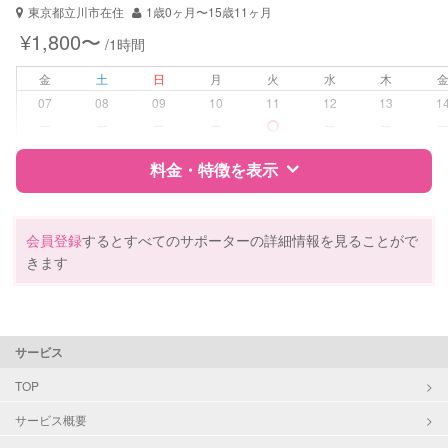
東京都立川市在住
1歳0ヶ月〜15歳11ヶ月
¥1,800〜
/1時間
金
土
日
月
火
水
木
07
08
09
10
11
12
13
1
ー
ー
ー
ー
ー
ー
料金・特徴を表示
特徴
料金
レビュー
会員登録
するとすべてのサポーターの詳細情報を見ることがで
きます
サポートの特徴
資格
企業型割引対象(旧内閣府補助対象)
サービス
自治体届出済ベビーシッター
保育士
TOP
サービス概要
対応可能/特徴
送迎サポート
早朝対応