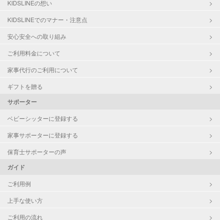
KIDSLINEの想い
夜間対応
KIDSLINEでのマナー・注意点
お泊まり保育
大学生
安心安全への取り組み
ご利用料金について
病児対応
病児、病後児、ともに不可
家事代行のご利用について
障がい児対応
対応可否は個別に相談
ギフトを贈る
サポーター
レッスン
音楽レッスン
ベビーシッターに登録する
定期予約
可能
家事サポーターに登録する
お子様の撮影
対応可能
保育士サポーターの声
（定期特典）
ガイド
ご利用例
上手な使い方
ご利用の流れ