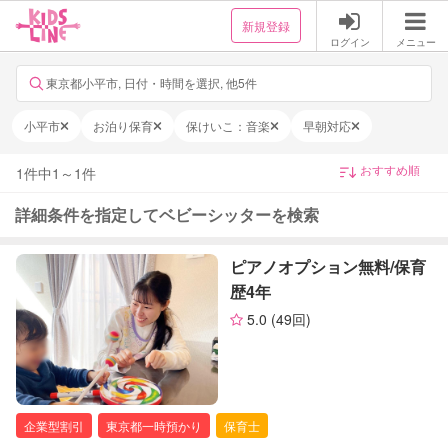
新規登録
ログイン
メニュー
東京都小平市, 日付・時間を選択, 他5件
小平市
お泊り保育
保けいこ：音楽
早朝対応
1
件中
1
～
1
件
詳細条件を指定してベビーシッターを検索
ピアノオプション無料/保育
歴4年
5.0
(49回)
企業型割引
東京都一時預かり
保育士