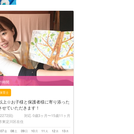
/1時間
保育士
年以上☆お子様と保護者様に寄り添った
させていただきます！
(2272回)
対応
0歳3ヶ月〜15歳11ヶ月
市東淀川区在住
07
08
09
10
11
12
13
金
土
日
月
火
水
木