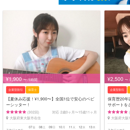
¥1,900
¥2,500
〜 /1時間
〜 
企業型割引
保育士
企業型割引
【夏休み応援！¥1,900〜】全国1位で安心のベビ
保育歴20
ーシッター！
サポートを
(302回)
対応
2歳0ヶ月〜15歳11ヶ月
大阪府東大阪市在住
大阪府大阪
07
08
09
10
11
12
13
金
土
日
月
火
水
木
スケジュール
スケジュール