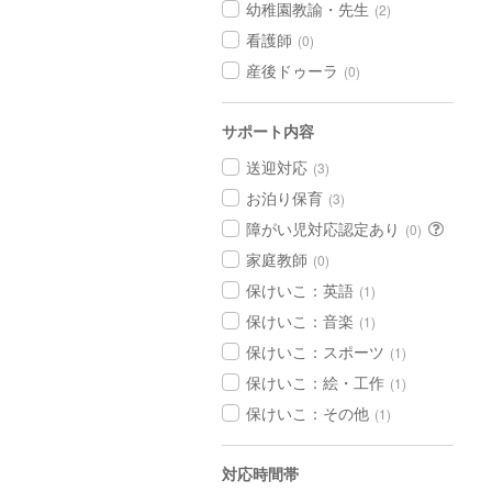
幼稚園教諭・先生
(2)
看護師
(0)
産後ドゥーラ
(0)
サポート内容
送迎対応
(3)
お泊り保育
(3)
障がい児対応認定あり
(0)
家庭教師
(0)
保けいこ：英語
(1)
保けいこ：音楽
(1)
保けいこ：スポーツ
(1)
保けいこ：絵・工作
(1)
保けいこ：その他
(1)
対応時間帯