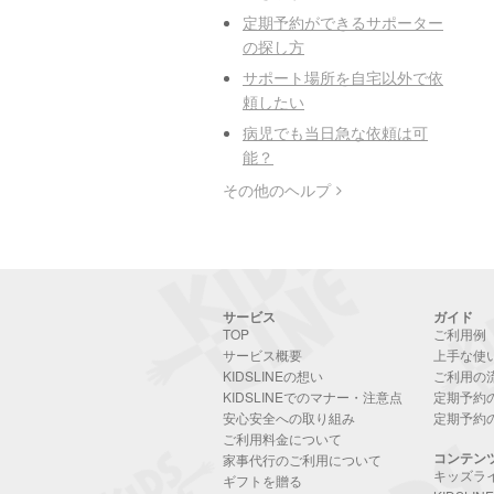
定期予約ができるサポーター
の探し方
サポート場所を自宅以外で依
頼したい
病児でも当日急な依頼は可
能？
その他のヘルプ
サービス
ガイド
TOP
ご利用例
サービス概要
上手な使
KIDSLINEの想い
ご利用の
KIDSLINEでのマナー・注意点
定期予約
安心安全への取り組み
定期予約
ご利用料金について
コンテン
家事代行のご利用について
キッズラ
ギフトを贈る