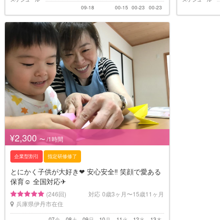
09-18
00-15
00-23
00-23
¥2,300
〜 /1時間
企業型割引
指定研修修了
とにかく子供が大好き❤︎ 安心安全‼︎ 笑顔で愛ある
保育☺︎ 全国対応✈︎
(246回)
対応
0歳3ヶ月〜15歳11ヶ月
兵庫県伊丹市在住
07
08
09
10
11
12
13
金
土
日
月
火
水
木