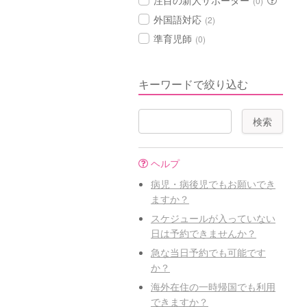
注目の新人サポーター
(0)
外国語対応
(2)
準育児師
(0)
キーワードで絞り込む
ヘルプ
病児・病後児でもお願いでき
ますか？
スケジュールが入っていない
日は予約できませんか？
急な当日予約でも可能です
か？
海外在住の一時帰国でも利用
できますか？