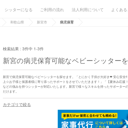
シッターになる
ご利用の流れ
法人利用について
よくある
和歌山県
新宮市
病児保育
検索結果 :
3件中 1-3件
新宮の病児保育可能なベビーシッター
新宮で病児保育可能なベビーシッターを探せます。「とにかく子供が大好き❤︎ 安心安全‼︎ 
上☆お子様と保護者様に寄り添ったサポートをさせていただきます！」「【夏休み応援！¥1
などの強みを持つシッターが対応いたします。新宮で様々なスキルを持ったサポーター
だけます。
カテゴリで絞る