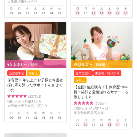
大阪府堺市中区在住
日
月
火
水
木
金
土
日
月
火
水
木
金
土
09
10
11
12
13
14
15
09
10
11
12
13
14
15
¥2,500
¥6,600
〜 /1時間
〜 /1時間
企業型割引
保育士
企業型割引
東京都一時預かり
保育歴20年以上☆お子様と保護者
保育士
様に寄り添ったサポートをさせて
【全国1位経験有！】保育歴19年
いた...
目！笑顔と愛情溢れるサポートを
(2272回)
致します♪
0歳3ヶ月〜15歳11ヶ月
(756回)
大阪府大阪市東淀川区在住
0歳2ヶ月〜15歳11ヶ月
東京都世田谷区在住
日
月
火
水
木
金
土
09
10
11
12
13
14
15
日
月
火
水
木
金
土
09
10
11
12
13
14
15