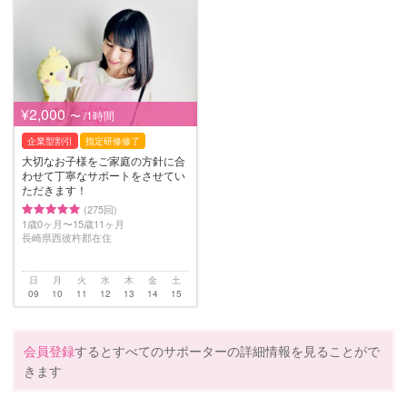
¥2,000
〜 /1時間
企業型割引
指定研修修了
大切なお子様をご家庭の方針に合
わせて丁寧なサポートをさせてい
ただきます！
(275回)
1歳0ヶ月〜15歳11ヶ月
長崎県西彼杵郡在住
日
月
火
水
木
金
土
09
10
11
12
13
14
15
会員登録
するとすべてのサポーターの詳細情報を見ることがで
きます