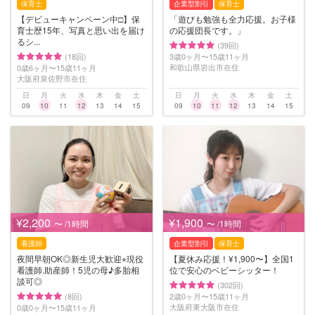
保育士
企業型割引
保育士
【デビューキャンペーン中□】保
「遊びも勉強も全力応援。お子様
育士歴15年、写真と思い出を届け
の応援団長です。」
るシ...
(39回)
(18回)
3歳0ヶ月〜15歳11ヶ月
和歌山県岩出市在住
0歳6ヶ月〜15歳11ヶ月
大阪府泉佐野市在住
日
月
火
水
木
金
土
日
月
火
水
木
金
土
09
10
11
12
13
14
15
09
10
11
12
13
14
15
¥2,200
¥1,900
〜 /1時間
〜 /1時間
看護師
企業型割引
保育士
夜間早朝OK◎新生児大歓迎⭐︎現役
【夏休み応援！¥1,900〜】全国1
看護師.助産師！5児の母♪多胎相
位で安心のベビーシッター！
談可◎
(302回)
(8回)
2歳0ヶ月〜15歳11ヶ月
大阪府東大阪市在住
0歳0ヶ月〜15歳11ヶ月