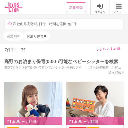
新規登録
ログイン
メニュー
和歌山県高野町, 日付・時間を選択, 他2件
高野町
お泊り保育
7
件中
1
～
7
件
高野のお泊まり保育(0:00-)可能なベビーシッターを検索
高野でお泊まり保育(0:00-)可能なベビーシッターを探せます。「【全国1位経験有！】保育歴
19年目！笑顔と愛情溢れるサポートを致します♪」「大切なお子様をご家庭の方針に合わせ
[
続きを読む
]
て丁寧なサポートをさせていただきます！」「【デビューキャンペーン中□】保育士歴15
年、写真と思い出を届けるシッター
」などの強みを持つシッターが対応いたします。高野で様々なスキルを持ったサポーターの
中から、ご予算や依頼内容に合わせて選んでいただけます。
¥1,900
¥1,800
〜 /1時間
〜 /1時間