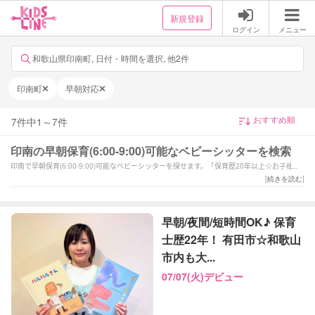
新規登録
ログイン
メニュー
和歌山県印南町, 日付・時間を選択, 他2件
印南町
早朝対応
7
件中
1
～
7
件
印南の早朝保育(6:00-9:00)可能なベビーシッターを検索
印南で早朝保育(6:00-9:00)可能なベビーシッターを探せます。「保育歴20年以上☆お子様と
保護者様に寄り添ったサポートをさせていただきます！」「夜間早朝OK◎新生児大歓迎⭐︎現
[
続きを読む
]
役看護師.助産師！5児の母♪多胎相談可◎」「【デビューキャンペーン中□】保育士歴15
年、写真と思い出を届けるシッター
」などの強みを持つシッターが対応いたします。印南で様々なスキルを持ったサポーターの
早朝/夜間/短時間OK♪ 保育
中から、ご予算や依頼内容に合わせて選んでいただけます。
士歴22年！ 有田市☆和歌山
市内も大...
07/07(火)デビュー