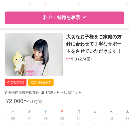
ー
ー
ー
ー
病児対応
病児、病後児、ともに可能
料金・特徴を表示
障がい児対応
対応可否は個別に相談
特徴
料金
レビュー
大切なお子様をご家庭の方
レッスン
なし
針に合わせて丁寧なサポー
トをさせていただきます！
定期予約
お引き受けしていません
サポートの特徴
5.0
(274回)
お子様の撮影
対応不可
資格
企業型割引対象(旧内閣府補助対象)
（定期特典）
自治体届出済ベビーシッター
保育士
企業型割引
指定研修修了
幼稚園教諭
ドゥーラ教育協議会認定産後ドゥー
長崎県西彼杵郡在住
1歳0ヶ月〜15歳11ヶ月
ラ
¥2,000〜
/1時間
対応可能/特徴
送迎サポート
木
金
土
日
月
火
水
早朝対応
06
07
08
09
10
11
12
1
夜間対応
ー
ー
ー
ー
ー
ー
ー
お泊まり保育