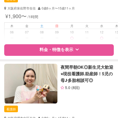
対応可能/特徴
早朝対応
夜間対応
大阪府泉佐野市在住
0歳6ヶ月〜15歳11ヶ月
お泊まり保育
¥1,900〜
/1時間
子育て経験
木
金
土
日
月
火
水
病児対応
病児、病後児、ともに不可
06
07
08
09
10
11
12
1
ー
ー
ー
ー
ー
障がい児対応
対応可否は個別に相談
料金・特徴を表示
レッスン
音楽レッスン
絵・工作レッスン
特徴
料金
レビュー
夜間早朝OK◎新生児大歓迎
⭐︎現役看護師.助産師！5児の
定期予約
可能
母♪多胎相談可◎
サポートの特徴
お子様の撮影
対応不可
5.0
(8回)
（定期特典）
資格
自治体届出済ベビーシッター
保育士
看護師
対応可能/特徴
送迎サポート
早朝対応
大阪府堺市中区在住
0歳0ヶ月〜15歳11ヶ月