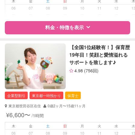
木
金
土
日
月
火
水
お泊まり保育
06
07
08
09
10
11
12
1
外国語対応
ー
ー
ー
ー
ー
ー
ー
子育て経験
料金・特徴を表示
病児対応
病児、病後児、ともに可能
特徴
料金
レビュー
【全国1位経験有！】保育歴
障がい児対応
対応可否は個別に相談
19年目！笑顔と愛情溢れる
サポートを致します♪
レッスン
英語レッスン
サポートの特徴
音楽レッスン
4.98
(756回)
スポーツレッスン
資格
企業型割引対象(旧内閣府補助対象)
絵・工作レッスン
自治体届出済ベビーシッター
その他
保育士
企業型割引
東京都一時預かり
保育士
幼稚園教諭
定期予約
可能
東京都世田谷区在住
0歳2ヶ月〜15歳11ヶ月
対応可能/特徴
送迎サポート
¥6,600〜
/1時間
お子様の撮影
対応可能
早朝対応
（定期特典）
夜間対応
木
金
土
日
月
火
水
お泊まり保育
06
07
08
09
10
11
12
1