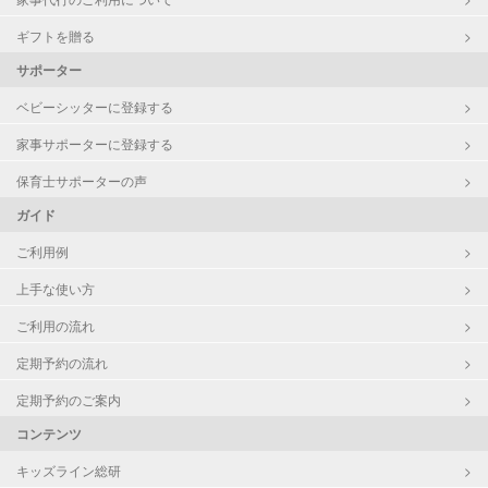
障がい児対応
対応可否は個別に相談
ギフトを贈る
サポーター
レッスン
なし
ベビーシッターに登録する
定期予約
お引き受けしていません
家事サポーターに登録する
お子様の撮影
対応不可
保育士サポーターの声
（定期特典）
ガイド
ご利用例
上手な使い方
ご利用の流れ
定期予約の流れ
定期予約のご案内
コンテンツ
キッズライン総研