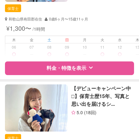
保育士
和歌山県有田郡在住
0歳6ヶ月〜15歳11ヶ月
¥1,300〜
/1時間
木
金
土
日
月
火
水
06
07
08
09
10
11
12
1
ー
ー
料金・特徴を表示
特徴
料金
レビュー
【デビューキャンペーン中
□】保育士歴15年、写真と
思い出を届けるシ...
サポートの特徴
5.0
(18回)
資格
自治体届出済ベビーシッター
保育士
保育士