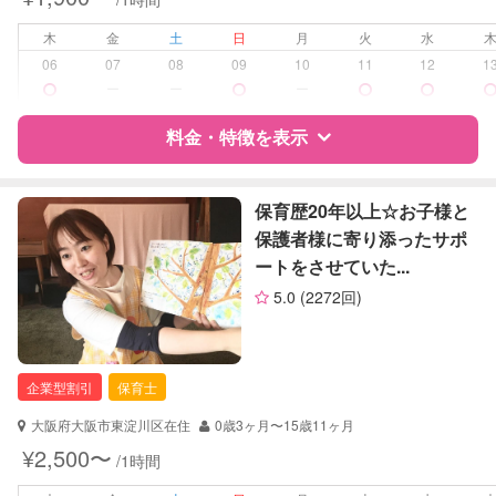
夜間対応
お泊まり保育
木
金
土
日
月
火
水
子育て経験
06
07
08
09
10
11
12
1
ー
ー
ー
病児対応
病児、病後児、ともに不可
料金・特徴を表示
障がい児対応
対応可否は個別に相談
特徴
料金
レビュー
保育歴20年以上☆お子様と
レッスン
なし
保護者様に寄り添ったサポ
ートをさせていた...
定期予約
お引き受けしていません
サポートの特徴
5.0
(2272回)
お子様の撮影
対応不可
資格
企業型割引対象(旧内閣府補助対象)
（定期特典）
自治体届出済ベビーシッター
保育士
企業型割引
保育士
幼稚園教諭
大阪府大阪市東淀川区在住
0歳3ヶ月〜15歳11ヶ月
対応可能/特徴
送迎サポート
¥2,500〜
/1時間
早朝対応
夜間対応