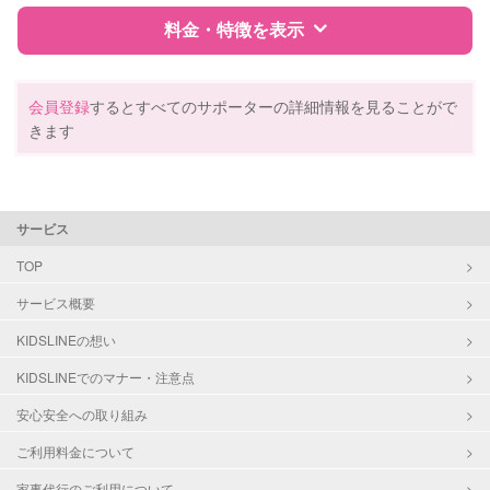
料金・特徴を表示
病児対応
病児、病後児、ともに不可
特徴
料金
レビュー
障がい児対応
対応可否は個別に相談
会員登録
するとすべてのサポーターの詳細情報を見ることがで
きます
レッスン
絵・工作レッスン
サポートの特徴
定期予約
可能
資格
企業型割引対象(旧内閣府補助対象)
サービス
自治体届出済ベビーシッター
整理収納アドバイザー1級
お子様の撮影
対応可能
TOP
クリンネスト1級
（定期特典）
サービス概要
対応可能/特徴
送迎サポート
KIDSLINEの想い
早朝対応
KIDSLINEでのマナー・注意点
夜間対応
お泊まり保育
安心安全への取り組み
ご利用料金について
病児対応
病児、病後児、ともに不可
家事代行のご利用について