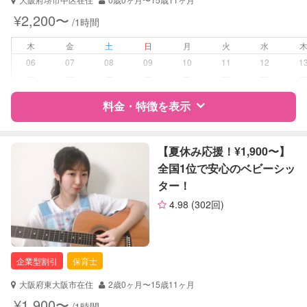
夜間対応
¥2,200〜
/1時間
お泊まり保育
子育て経験
木
金
土
日
月
火
水
06
07
08
09
10
11
12
1
病児対応
病児、病後児、ともに不可
ー
ー
ー
ー
ー
ー
ー
料金・特徴を表示
障がい児対応
対応可否は個別に相談
レッスン
英語レッスン
特徴
料金
レビュー
【夏休み応援！¥1,900〜】
音楽レッスン
全国1位で安心のベビーシッ
スポーツレッスン
ター！
絵・工作レッスン
サポートの特徴
その他
4.98
(302回)
資格
自治体届出済ベビーシッター
定期予約
可能
看護師
助産師
企業型割引
保育士
お子様の撮影
対応可能
（定期特典）
対応可能/特徴
送迎サポート
大阪府東大阪市在住
2歳0ヶ月〜15歳11ヶ月
早朝対応
¥1,900〜
/1時間