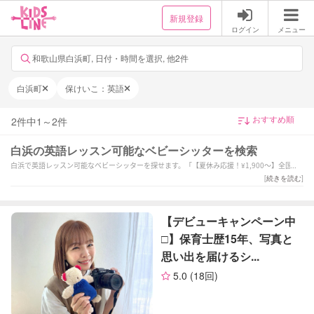
新規登録
ログイン
メニュー
和歌山県白浜町, 日付・時間を選択, 他2件
白浜町
保けいこ：英語
2
件中
1
～
2
件
白浜の英語レッスン可能なベビーシッターを検索
白浜で英語レッスン可能なベビーシッターを探せます。「【夏休み応援！¥1,900〜】全国1位
で安心のベビーシッター！」「【デビューキャンペーン中□】保育士歴15年、写真と思い出
[
続きを読む
]
を届けるシッター
」などの強みを持つシッターが対応いたします。白浜で様々なスキルを持ったサポーターの
中から、ご予算や依頼内容に合わせて選んでいただけます。
【デビューキャンペーン中
□】保育士歴15年、写真と
思い出を届けるシ...
5.0
(18回)