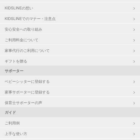
対応可能/特徴
送迎サポート
KIDSLINEの想い
早朝対応
KIDSLINEでのマナー・注意点
夜間対応
お泊まり保育
安心安全への取り組み
外国語対応
ご利用料金について
子育て経験
家事代行のご利用について
病児対応
病児、病後児、ともに可能
ギフトを贈る
障がい児対応
対応可否は個別に相談
サポーター
ベビーシッターに登録する
レッスン
英語レッスン
音楽レッスン
家事サポーターに登録する
スポーツレッスン
保育士サポーターの声
絵・工作レッスン
ガイド
その他
ご利用例
定期予約
可能
上手な使い方