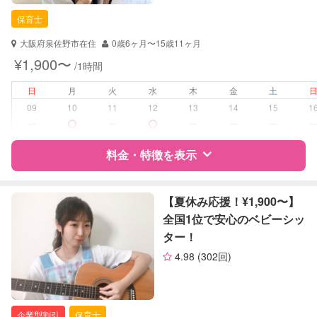
保育士
大阪府泉佐野市在住
0歳6ヶ月〜15歳11ヶ月
¥1,900〜
/1時間
日
月
火
水
木
金
土
09
10
11
12
13
14
15
1
ー
ー
ー
ー
ー
料金・特徴を表示
特徴
料金
レビュー
【夏休み応援！¥1,900〜】
全国1位で安心のベビーシッ
ター！
サポートの特徴
4.98
(302回)
資格
自治体届出済ベビーシッター
保育士
企業型割引
保育士