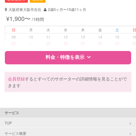
対応可能/特徴
送迎サポート
早朝対応
大阪府東大阪市在住
2歳0ヶ月〜15歳11ヶ月
夜間対応
¥1,900〜
/1時間
お泊まり保育
子育て経験
日
月
火
水
木
金
土
09
10
11
12
13
14
15
1
病児対応
病児、病後児、ともに不可
ー
障がい児対応
料金・特徴を表示
対応可否は個別に相談
レッスン
英語レッスン
特徴
料金
レビュー
音楽レッスン
会員登録
するとすべてのサポーターの詳細情報を見ることがで
スポーツレッスン
きます
絵・工作レッスン
サポートの特徴
その他
資格
企業型割引対象(旧内閣府補助対象)
定期予約
可能
サービス
自治体届出済ベビーシッター
保育士
TOP
お子様の撮影
対応可能
幼稚園教諭
サービス概要
（定期特典）