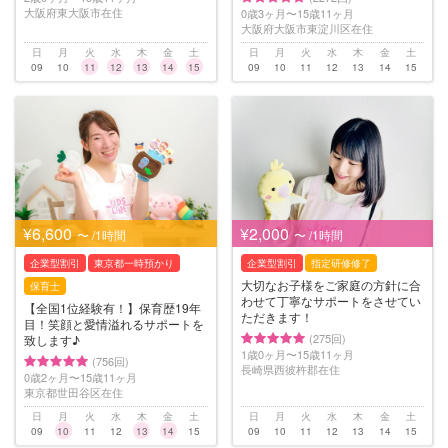
大阪府東大阪市在住
0歳3ヶ月〜15歳11ヶ月
大阪府大阪市東淀川区在住
日
月
火
水
木
金
土
日
月
火
水
木
金
土
09
10
11
12
13
14
15
09
10
11
12
13
14
15
¥6,600
¥2,000
〜 /1時間
〜 /1時間
企業型割引
東京都一時預かり
企業型割引
指定研修修了
大切なお子様をご家庭の方針に合
保育士
わせて丁寧なサポートをさせてい
【全国1位経験有！】保育歴19年
ただきます！
目！笑顔と愛情溢れるサポートを
(275回)
致します♪
1歳0ヶ月〜15歳11ヶ月
(756回)
長崎県西彼杵郡在住
0歳2ヶ月〜15歳11ヶ月
東京都世田谷区在住
日
月
火
水
木
金
土
日
月
火
水
木
金
土
09
10
11
12
13
14
15
09
10
11
12
13
14
15