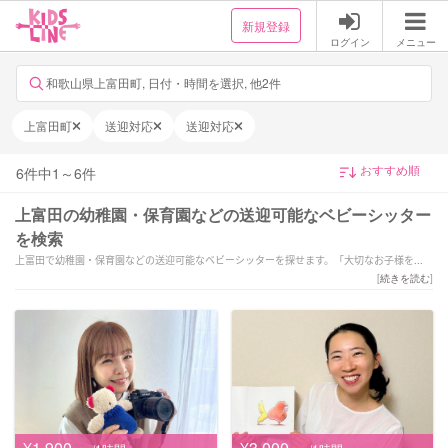
新規登録
ログイン
メニュー
和歌山県上富田町, 日付・時間を選択, 他2件
上富田町
送迎対応
送迎対応
6
件中
1
～
6
件
上富田の幼稚園・保育園などの送迎可能なベビーシッター
を検索
上富田で幼稚園・保育園などの送迎可能なベビーシッターを探せます。「大切なお子様をご
家庭の方針に合わせて丁寧なサポートをさせていただきます！」「【全国1位経験有！】保育
[
続きを読む
]
歴19年目！笑顔と愛情溢れるサポートを致します♪」「6月〜本格始動！個性を大切に、やり
たいを共にとことん！
保育経験7年以上」などの強みを持つシッターが対応いたします。上富田で様々なスキルを持
ったサポーターの中から、ご予算や依頼内容に合わせて選んでいただけます。
¥1,900
¥3,000