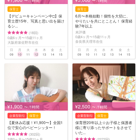
〜 /1時間
〜 /1時間
保育士
保育士
【デビューキャンペーン中□】保
6月〜本格始動！個性を大切に、
育士歴15年、写真と思い出を届け
やりたいを共にとことん！ 保育経
るシ...
験7年以上
未評価
(18回)
0歳4ヶ月〜15歳11ヶ月
0歳6ヶ月〜15歳11ヶ月
奈良県天理市在住
大阪府泉佐野市在住
日
月
火
水
木
金
土
日
月
火
水
木
金
土
09
10
11
12
13
14
15
09
10
11
12
13
14
15
¥1,900
¥2,500
〜 /1時間
〜 /1時間
企業型割引
保育士
企業型割引
保育士
【夏休み応援！¥1,900〜】全国1
保育歴20年以上☆お子様と保護者
位で安心のベビーシッター！
様に寄り添ったサポートをさせて
いた...
(302回)
2歳0ヶ月〜15歳11ヶ月
(2272回)