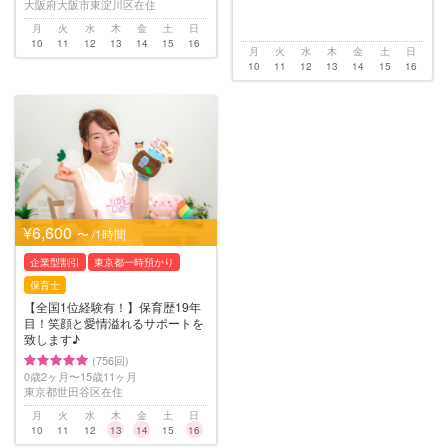
大阪府大阪市東淀川区在住
月
火
水
木
金
土
日
10
11
12
13
14
15
16
月
火
水
木
金
土
日
10
11
12
13
14
15
16
¥6,600
〜 /1時間
企業型割引
東京都一時預かり
保育士
【全国1位経験有！】保育歴19年
目！笑顔と愛情溢れるサポートを
致します♪
(756回)
0歳2ヶ月〜15歳11ヶ月
東京都世田谷区在住
月
火
水
木
金
土
日
10
11
12
13
14
15
16