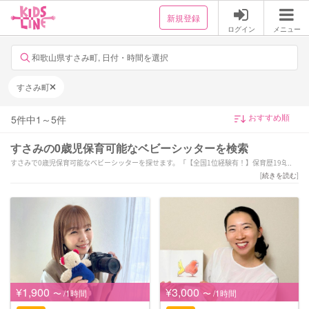
新規登録
ログイン
メニュー
和歌山県すさみ町, 日付・時間を選択
すさみ町
5
件中
1
～
5
件
すさみの0歳児保育可能なベビーシッターを検索
すさみで0歳児保育可能なベビーシッターを探せます。「【全国1位経験有！】保育歴19年
目！笑顔と愛情溢れるサポートを致します♪」「6月〜本格始動！個性を大切に、やりたいを
[
続きを読む
]
共にとことん！
保育経験7年以上」「保育歴20年以上☆お子様と保護者様に寄り添ったサポートをさせていた
だきます！」などの強みを持つシッターが対応いたします。すさみで様々なスキルを持った
サポーターの中から、ご予算や依頼内容に合わせて選んでいただけます。
¥1,900
¥3,000
〜 /1時間
〜 /1時間