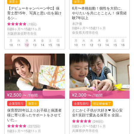
保育士
保育士
【デビューキャンペーン中□】保
6月〜本格始動！個性を大切に、
育士歴15年、写真と思い出を届け
やりたいを共にとことん！ 保育経
るシ...
験7年以上
未評価
(19回)
0歳4ヶ月〜15歳11ヶ月
0歳6ヶ月〜15歳11ヶ月
奈良県天理市在住
大阪府泉佐野市在住
月
火
水
木
金
土
日
月
火
水
木
金
土
日
10
11
12
13
14
15
16
10
11
12
13
14
15
16
¥2,500
¥2,300
〜 /1時間
〜 /1時間
企業型割引
保育士
企業型割引
指定研修修了
保育歴20年以上☆お子様と保護者
とにかく子供が大好き❤︎ 安心安
様に寄り添ったサポートをさせて
全‼︎ 笑顔で愛ある保育☺︎ 全国...
いた...
(246回)
(2272回)
0歳3ヶ月〜15歳11ヶ月
兵庫県伊丹市在住
0歳3ヶ月〜15歳11ヶ月