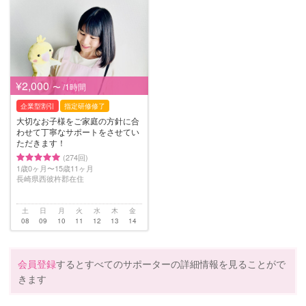
¥2,000
〜 /1時間
企業型割引
指定研修修了
大切なお子様をご家庭の方針に合
わせて丁寧なサポートをさせてい
ただきます！
(274回)
1歳0ヶ月〜15歳11ヶ月
長崎県西彼杵郡在住
土
日
月
火
水
木
金
08
09
10
11
12
13
14
会員登録
するとすべてのサポーターの詳細情報を見ることがで
きます