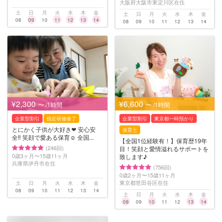
大阪府大阪市東淀川区在住
土
日
月
火
水
木
金
土
日
月
火
水
木
金
08
09
10
11
12
13
14
08
09
10
11
12
13
14
¥2,300
¥6,600
〜 /1時間
〜 /1時間
企業型割引
指定研修修了
企業型割引
東京都一時預かり
とにかく子供が大好き❤︎ 安心安
保育士
全‼︎ 笑顔で愛ある保育☺︎ 全国...
【全国1位経験有！】保育歴19年
(246回)
目！笑顔と愛情溢れるサポートを
0歳3ヶ月〜15歳11ヶ月
致します♪
兵庫県伊丹市在住
(756回)
0歳2ヶ月〜15歳11ヶ月
東京都世田谷区在住
土
日
月
火
水
木
金
08
09
10
11
12
13
14
土
日
月
火
水
木
金
08
09
10
11
12
13
14