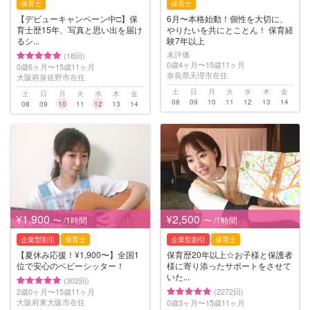
保育士
保育士
【デビューキャンペーン中□】保
6月〜本格始動！個性を大切に、
育士歴15年、写真と思い出を届け
やりたいを共にとことん！ 保育経
るシ...
験7年以上
未評価
(18回)
0歳4ヶ月〜15歳11ヶ月
0歳6ヶ月〜15歳11ヶ月
奈良県天理市在住
大阪府泉佐野市在住
土
日
月
火
水
木
金
土
日
月
火
水
木
金
08
09
10
11
12
13
14
08
09
10
11
12
13
14
¥1,900
¥2,500
〜 /1時間
〜 /1時間
企業型割引
保育士
企業型割引
保育士
【夏休み応援！¥1,900〜】全国1
保育歴20年以上☆お子様と保護者
位で安心のベビーシッター！
様に寄り添ったサポートをさせて
いた...
(302回)
2歳0ヶ月〜15歳11ヶ月
(2272回)
大阪府東大阪市在住
0歳3ヶ月〜15歳11ヶ月