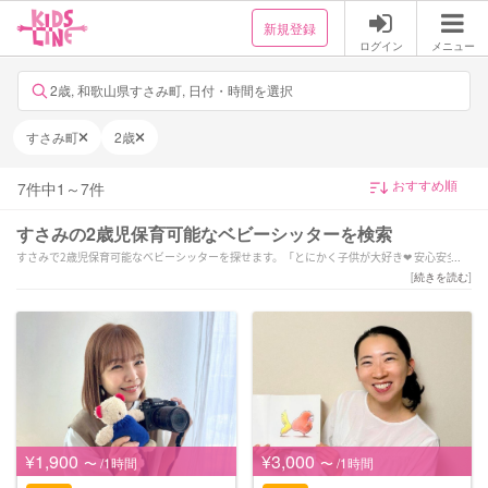
新規登録
ログイン
メニュー
2歳, 和歌山県すさみ町, 日付・時間を選択
すさみ町
2歳
7
件中
1
～
7
件
すさみの2歳児保育可能なベビーシッターを検索
すさみで2歳児保育可能なベビーシッターを探せます。「とにかく子供が大好き❤︎ 安心安全‼︎
笑顔で愛ある保育☺︎ 全国対応✈︎」「【夏休み応援！¥1,900〜】全国1位で安心のベビーシッ
[
続きを読む
]
ター！」「6月〜本格始動！個性を大切に、やりたいを共にとことん！
保育経験7年以上」などの強みを持つシッターが対応いたします。すさみで様々なスキルを持
ったサポーターの中から、ご予算や依頼内容に合わせて選んでいただけます。
¥1,900
¥3,000
〜 /1時間
〜 /1時間