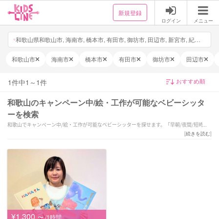
新規登録
ログイン
メニュー
和歌山県和歌山市, 海南市, 橋本市, 有田市, 御坊市, 田辺市, 新宮市, 紀の川市, 岩出市, 紀美野町, かつらぎ町, 九度山町, 高野町, 湯浅町, 広川町, 有田川町, 美浜町, 日高町, 由良町, 印南町, みなべ町, 日高川町, 白浜町, 上富田町, すさみ町, 那智勝浦町, 太地町, 古座川町, 北山村, 串本町, 日付・時間を選択, 他3件
和歌山市
海南市
橋本市
有田市
御坊市
田辺市
1
件中
1
～
1
件
和歌山のキャンペーン中/絵・工作が可能なベビーシッタ
ーを検索
和歌山でキャンペーン中/絵・工作が可能なベビーシッターを探せます。「早朝/夜間/短時間
OK♪ 保育士歴22年！
[
続きを読む
]
有田市☆和歌山市内も大歓迎！！」などの強みを持つシッターが対応いたします。和歌山で
様々なスキルを持ったサポーターの中から、ご予算や依頼内容に合わせて選んでいただけま
す。
¥1,300
〜 /1時間