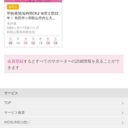
保育士
早朝/夜間/短時間OK♪ 保育士歴22
年！ 有田市☆和歌山市内も大...
未評価
0歳6ヶ月〜15歳11ヶ月
和歌山県有田郡在住
日
月
火
水
木
金
土
09
10
11
12
13
14
15
会員登録
するとすべてのサポーターの詳細情報を見ることがで
きます
サービス
TOP
サービス概要
KIDSLINEの想い