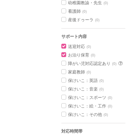
幼稚園教諭・先生
(0)
看護師
(0)
産後ドゥーラ
(0)
サポート内容
送迎対応
(0)
お泊り保育
(0)
障がい児対応認定あり
(0)
家庭教師
(0)
保けいこ：英語
(0)
保けいこ：音楽
(0)
保けいこ：スポーツ
(0)
保けいこ：絵・工作
(0)
保けいこ：その他
(0)
対応時間帯