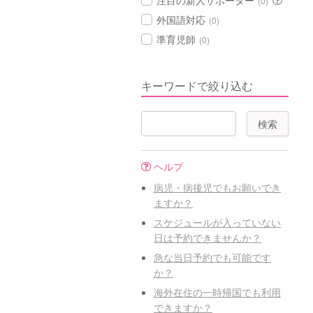
注目の新人サポーター
(0)
外国語対応
(0)
準育児師
(0)
キーワードで絞り込む
ヘルプ
病児・病後児でもお願いでき
ますか？
スケジュールが入っていない
日は予約できませんか？
急な当日予約でも可能です
か？
海外在住の一時帰国でも利用
できますか？