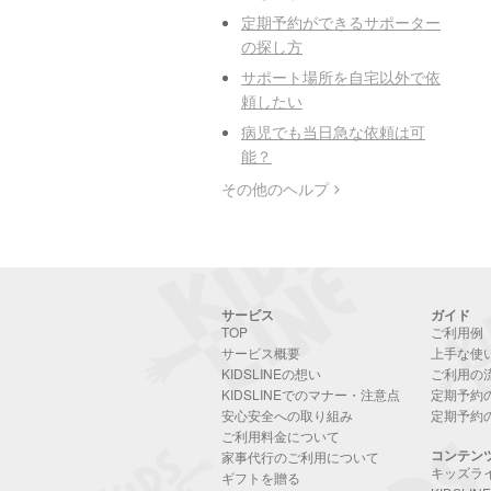
定期予約ができるサポーター
の探し方
サポート場所を自宅以外で依
頼したい
病児でも当日急な依頼は可
能？
その他のヘルプ
サービス
ガイド
TOP
ご利用例
サービス概要
上手な使
KIDSLINEの想い
ご利用の
KIDSLINEでのマナー・注意点
定期予約
安心安全への取り組み
定期予約
ご利用料金について
コンテン
家事代行のご利用について
キッズラ
ギフトを贈る