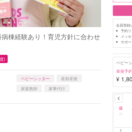
会員登録
予約リ
人科病棟経験あり！育児方針に合わせ
メッセ
サポー
度)
ベビー
単発予
¥ 1,8
ベビーシッター
産前産後
家庭教師
家事代行
日
26
2