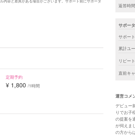
ル内容と差異がある場合がございます。サポート前にサポータ
返答時
サポー
サポー
累計ユ
リピー
直前キ
定期予約
¥ 1,800
/1時間
運営コメ
デビュー
りでお子
の提案を
が伺えま
の方から