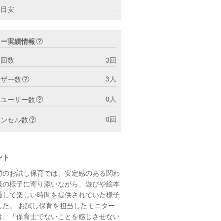
間目安
-
ター実績情報
ト回数
3回
3人
ーザー数
0人
トユーザー数
0回
ャンセル数
ント
前のお試し保育では、安定感のある関わ
様の様子に寄り添いながら、遊びや絵本
通して
楽しい時間を提供されていた様子
した。 お試し保育を担当したモニター
は、「保育士でないことを感じさせない