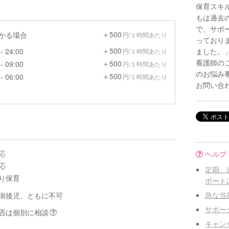
保育スキ
もは過去
で、サポ
＋500
預かる場合
円/１時間あたり
っており
＋500
- 24:00
ました。
円/１時間あたり
看護師の
＋500
- 09:00
円/１時間あたり
のお悩み
＋500
- 06:00
円/１時間あたり
お問い合
応
ヘルプ
応
定期、
り保育
ポート
急な当
病後児、ともに不可
サポー
否は個別に相談
キャン