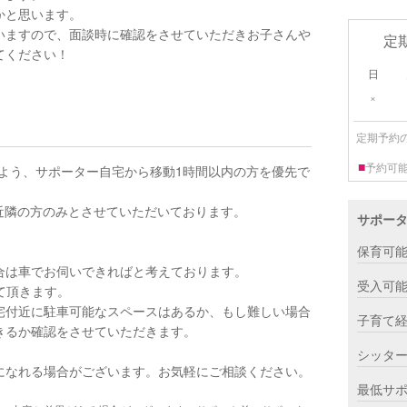
かと思います。
いますので、面談時に確認をさせていただきお子さんや
定
てください！
日
×
定期予約
■
予約可
よう、サポーター自宅から移動1時間以内の方を優先で
近隣の方のみとさせていただいております。
サポー
保育可
合は車でお伺いできればと考えております。
受入可
て頂きます。
宅付近に駐車可能なスペースはあるか、もし難しい場合
子育て
きるか確認をさせていただきます。
シッタ
になれる場合がございます。お気軽にご相談ください。
最低サ