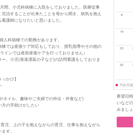
ヶ月間、小児科病棟に入院をしておりました。医療従事
く完治することが出来たことを母から聞き、病気を抱え
9
る看護師になりたいと思いました。
16
産婦人科病棟での勤務があります。
病棟では産後ケア対応もしており、授乳指導やその他の
23
ズラインでは産前産後ケアを行っておりません）
ー、小児(発達遅延の子など)の訪問看護をしておりま
30
きっかけ】
■
たい
予約可
希望日
やネイル、趣味やご夫婦での外出・外食など)
いなど
い方の手助けがしたい
みまし
)育児、上の子を抱えながらの育児、仕事を抱えながら
います。