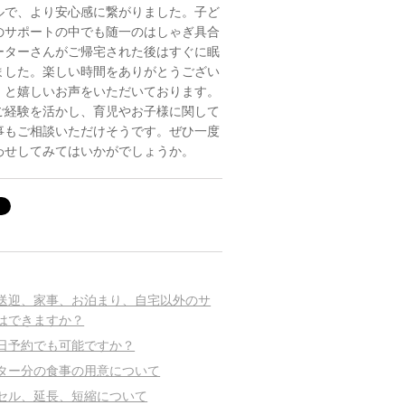
ルで、より安心感に繋がりました。子ど
のサポートの中でも随一のはしゃぎ具合
ーターさんがご帰宅された後はすぐに眠
ました。楽しい時間をありがとうござい
」と嬉しいお声をいただいております。
ご経験を活かし、育児やお子様に関して
事もご相談いただけそうです。ぜひ一度
わせしてみてはいかがでしょうか。
送迎、家事、お泊まり、自宅以外のサ
はできますか？
日予約でも可能ですか？
ター分の食事の用意について
セル、延長、短縮について