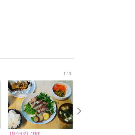
1
/
3
し
【対応可能】 / 料理
【対応可能】 / 掃除 / 早朝対応 / 