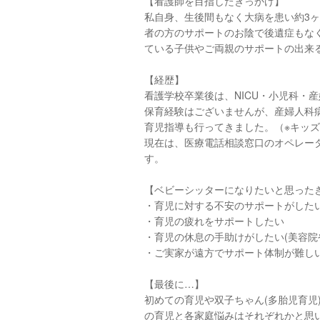
【看護師を目指したきっかけ】
私自身、生後間もなく大病を患い約3
者の方のサポートのお陰で後遺症もな
ている子供やご両親のサポートの出来
【経歴】
看護学校卒業後は、NICU・小児科・
保育経験はございませんが、産婦人科
育児指導も行ってきました。（※キッ
現在は、医療電話相談窓口のオペレータ
す。
【ベビーシッターになりたいと思った
・育児に対する不安のサポートがし
・育児の疲れをサポートしたい
・育児の休息の手助けがしたい(美容院
・ご実家が遠方でサポート体制が難し
【最後に…】
初めての育児や双子ちゃん(多胎児育児
の育児と各家庭悩みはそれぞれかと思