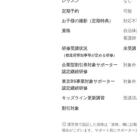
レッスン
なし
定期予約
可能
お子様の撮影（定期特典）
対応不
資格
自治体
看護師
研修受講状況
未受講
（都道府県知事等が定める研修）
企業型割引券対象サポーター
対象外
認定継続研修
東京BS事業対象サポーター
対象外
認定継続研修
キッズライン更新講習
受講済
割引対象
運営側で認証した資格は「資格」欄に記載
場合がございます。サポート前にサポーター