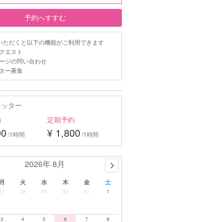
予約へすすむ
いただくと以下の機能がご利用できます
クエスト
ージの問い合わせ
ター募集
シッター
約
定期予約
00
¥ 1,800
/1時間
/1時間
2026年 8月
月
火
水
木
金
土
27
28
29
30
31
1
3
4
5
6
7
8