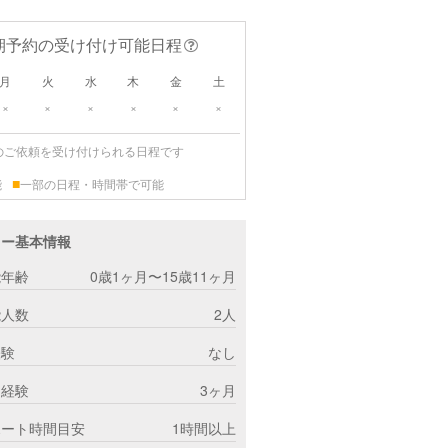
期予約の受け付け可能日程
月
火
水
木
金
土
×
×
×
×
×
×
のご依頼を受け付けられる日程です
■
能
一部の日程・時間帯で可能
ター基本情報
能年齢
0歳1ヶ月〜15歳11ヶ月
能人数
2人
経験
なし
ー経験
3ヶ月
ポート時間目安
1時間以上