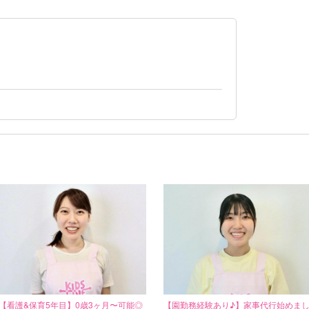
【看護&保育5年目】0歳3ヶ月〜可能◎
【園勤務経験あり♪】家事代行始めま