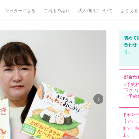
シッターになる
ご利用の流れ
法人利用について
よくある
初めて
合わせ
う。
顔合わ
※予約
下され
ご予約
キャン
【デビュ
まで、時
ます！