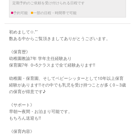
定期予約のご依頼を受け付けられる日程です
■
■
予約可能
一部の日程・時間帯で可能
初めまして✩.*˚
数ある中からご覧頂きましてありがとうございます。
《保育歴》
幼稚園教諭7年 学年主任経験あり
保育園7年 0~5クラスまで全て経験あります!!
幼稚園・保育園、そしてベビーシッターとして10年以上保育
経験があります!!その中でも乳児を受け持つことが多く0～3歳
の保育が得意です♪
《サポート》
早朝〜夜間・お泊まり可能です。
もちろん送迎も!!
《保育内容》