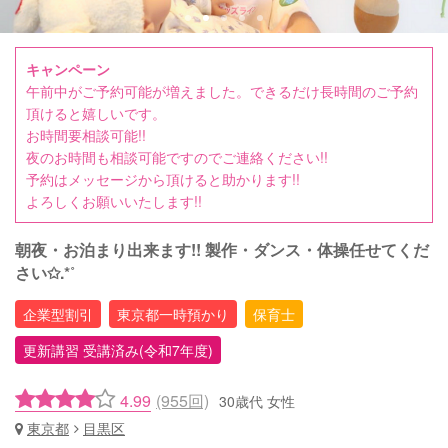
キャンペーン
午前中がご予約可能が増えました。できるだけ長時間のご予約
頂けると嬉しいです。
お時間要相談可能!!
夜のお時間も相談可能ですのでご連絡ください!!
予約はメッセージから頂けると助かります!!
よろしくお願いいたします!!
朝夜・お泊まり出来ます!! 製作・ダンス・体操任せてくだ
さい✩.*˚
企業型割引
東京都一時預かり
保育士
更新講習 受講済み(令和7年度)
4.99
(955回)
30歳代 女性
東京都
目黒区