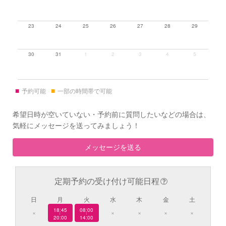
23
24
25
26
27
28
29
30
31
1
2
3
4
5
■
■
予約可能
一部の時間帯で可能
希望日時が空いていない・予約前に質問したいなどの場合は、
気軽にメッセージを送ってみましょう！
メッセージを送る
定期予約の受け付け可能日程
日
月
火
水
木
金
土
18:45
08:00
×
×
×
×
×
|
|
20:00
14:00