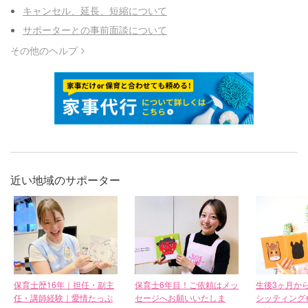
キャンセル、延長、短縮について
サポーターとの事前面談について
その他のヘルプ
近い地域のサポーター
保育士歴16年｜担任・副主
保育士6年目！ご依頼はメッ
生後3ヶ月か
任・講師経験｜愛情たっぷ
セージへお願いいたしま
シッティング