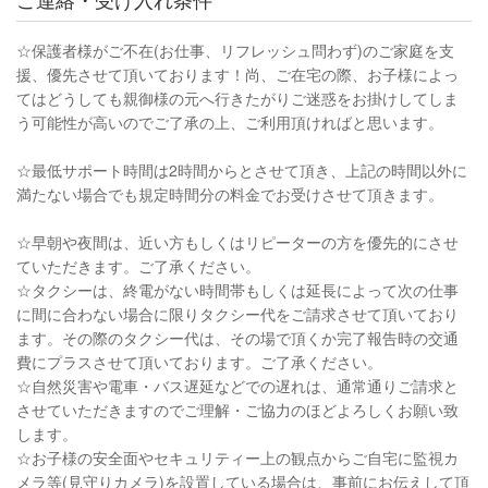
☆保護者様がご不在(お仕事、リフレッシュ問わず)のご家庭を支
援、優先させて頂いております！尚、ご在宅の際、お子様によっ
てはどうしても親御様の元へ行きたがりご迷惑をお掛けしてしま
う可能性が高いのでご了承の上、ご利用頂ければと思います。
☆最低サポート時間は2時間からとさせて頂き、上記の時間以外に
満たない場合でも規定時間分の料金でお受けさせて頂きます。
☆早朝や夜間は、近い方もしくはリピーターの方を優先的にさせ
ていただきます。ご了承ください。
☆タクシーは、終電がない時間帯もしくは延長によって次の仕事
に間に合わない場合に限りタクシー代をご請求させて頂いており
ます。その際のタクシー代は、その場で頂くか完了報告時の交通
費にプラスさせて頂いております。ご了承ください。
☆自然災害や電車・バス遅延などでの遅れは、通常通りご請求と
させていただきますのでご理解・ご協力のほどよろしくお願い致
します。
☆お子様の安全面やセキュリティー上の観点からご自宅に監視カ
メラ等(見守りカメラ)を設置している場合は、事前にお伝えして頂