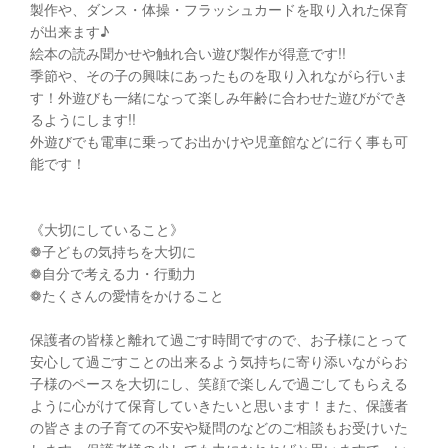
製作や、ダンス・体操・フラッシュカードを取り入れた保育
が出来ます♪
絵本の読み聞かせや触れ合い遊び製作が得意です!!
季節や、その子の興味にあったものを取り入れながら行いま
す！外遊びも一緒になって楽しみ年齢に合わせた遊びができ
るようにします!!
外遊びでも電車に乗ってお出かけや児童館などに行く事も可
能です！
《大切にしていること》
❁子どもの気持ちを大切に
❁自分で考える力・行動力
❁たくさんの愛情をかけること
保護者の皆様と離れて過ごす時間ですので、お子様にとって
安心して過ごすことの出来るよう気持ちに寄り添いながらお
子様のペースを大切にし、笑顔で楽しんで過ごしてもらえる
ように心がけて保育していきたいと思います！また、保護者
の皆さまの子育ての不安や疑問のなどのご相談もお受けいた