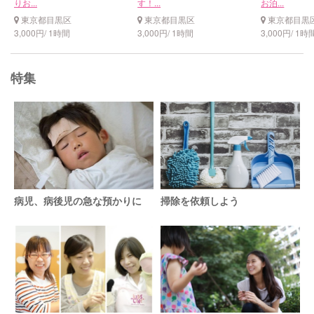
りお...
す！...
お泊...
東京都目黒区
東京都目黒区
東京都目黒
3,000円/ 1時間
3,000円/ 1時間
3,000円/ 1時
特集
病児、病後児の急な預かりに
掃除を依頼しよう