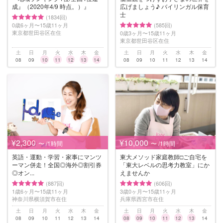
成』（2020年4/9 時点。）』
広げましょう♪ バイリンガル保育
士
(1834回)
0歳6ヶ月〜15歳11ヶ月
(585回)
東京都世田谷区在住
0歳3ヶ月〜15歳11ヶ月
東京都世田谷区在住
土
日
月
火
水
木
金
土
日
月
火
水
木
金
08
09
10
11
12
13
14
08
09
10
11
12
13
14
¥2,300
¥10,000
〜 /1時間
〜 /1時間
英語・運動・学習・家事にマンツ
東大メソッド家庭教師□︎ご自宅を
ーマン併走！全国◎海外◎割引券
「東大レベルの思考力教室」にか
◎オン...
えませんか
(887回)
(606回)
1歳6ヶ月〜15歳11ヶ月
3歳0ヶ月〜15歳11ヶ月
神奈川県横須賀市在住
兵庫県西宮市在住
土
日
月
火
水
木
金
土
日
月
火
水
木
金
08
09
10
11
12
13
14
08
09
10
11
12
13
14