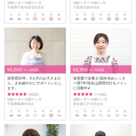
3歳0ヶ月〜15歳11ヶ月
3歳0ヶ月〜13歳0ヶ月
千葉県千葉市稲毛区在住
千葉県佐倉市在住
土
日
月
火
水
木
金
土
日
月
火
水
木
金
08
09
10
11
12
13
14
08
09
10
11
12
13
14
¥5,000
¥2,300
〜 /1時間
〜 /1時間
保育歴20年。0カ月のお子さまか
保育園で栄養士•国外含めシッタ
ら、きめ細やかにサポートいたし
ー歴7年!現在は調理代行をメイン
ます。
に活動中♪
(853回)
(1144回)
0歳0ヶ月〜12歳11ヶ月
3歳0ヶ月〜15歳11ヶ月
千葉県船橋市在住
東京都江戸川区在住
土
日
月
火
水
木
金
土
日
月
火
水
木
金
08
09
10
11
12
13
14
08
09
10
11
12
13
14