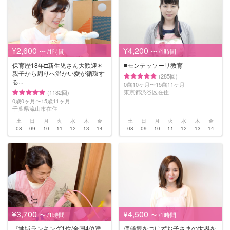
¥2,600
¥4,200
〜 /1時間
〜 /1時間
保育歴18年□︎新生児さん大歓迎✶
■モンテッソーリ教育
親子から周りへ温かい愛が循環す
(285回)
る...
0歳10ヶ月〜15歳11ヶ月
東京都渋谷区在住
(1182回)
0歳0ヶ月〜15歳11ヶ月
千葉県流山市在住
土
日
月
火
水
木
金
土
日
月
火
水
木
金
08
09
10
11
12
13
14
08
09
10
11
12
13
14
¥3,700
¥4,500
〜 /1時間
〜 /1時間
『地域ランキング1位/全国4位達
価値観をつけずお子さまの世界を