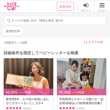
新規登録
ログイン
メニュー
すべての地域, 日付・時間を選択, 他7件
夜間対応
10
件中
1
～
10
件
詳細条件を指定してベビーシッターを検索
¥2,500
¥2,500
〜 /1時間
〜 /1時間
療育歴8年。お子様の発達に合わ
早朝夜間もサポート可能です！認
せたサポートをいたします♪
定BS資格あり□︎幼保無償化対象□︎
(660回)
(445回)