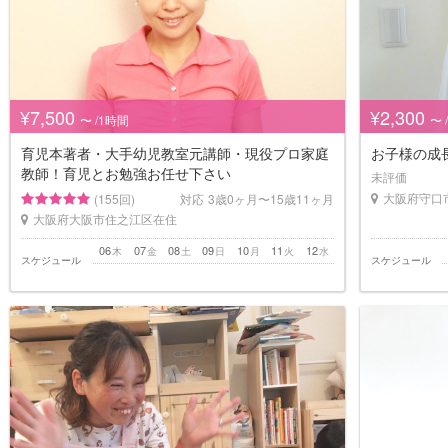
¥7,500
¥2,300
〜 /1時間
〜 
育児本著者・大手幼児教室元講師・現役プロ家庭
お子様の成
教師！育児とお勉強お任せ下さい
未評価
大阪府守口
(155回)
対応
3歳0ヶ月〜15歳11ヶ月
大阪府大阪市住之江区在住
06
07
08
09
10
11
12
木
金
土
日
月
火
水
スケジュール
スケジュール