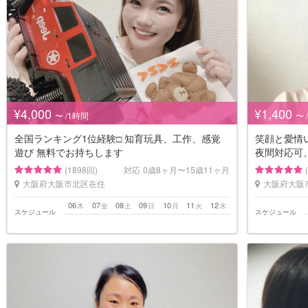
¥4,000
¥1,400
〜 /1時間
〜 
全国ランキング1位経験□️ 知育玩具、工作、感覚
笑顔と愛情
遊び 無料でお持ちします
夜間対応可
(1898回)
対応
0歳8ヶ月〜15歳11ヶ月
大阪府大阪市北区在住
大阪府大阪
06
07
08
09
10
11
12
木
金
土
日
月
火
水
スケジュール
スケジュール