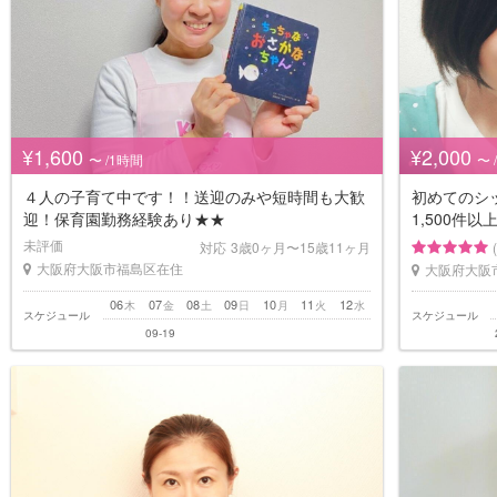
¥1,600
¥2,000
〜 /1時間
〜 
４人の子育て中です！！送迎のみや短時間も大歓
初めてのシ
迎！保育園勤務経験あり★★
1,500件以
未評価
対応
3歳0ヶ月〜15歳11ヶ月
大阪府大阪市福島区在住
大阪府大阪
06
07
08
09
10
11
12
木
金
土
日
月
火
水
スケジュール
スケジュール
09-19