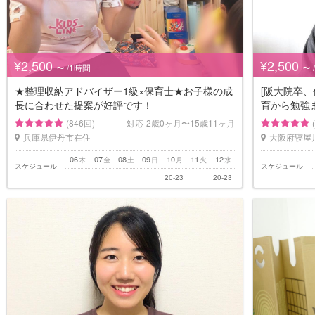
¥2,500
¥2,500
〜 /1時間
〜 
★整理収納アドバイザー1級×保育士★お子様の成
[阪大院卒、
長に合わせた提案が好評です！
育から勉強
(846回)
対応
2歳0ヶ月〜15歳11ヶ月
兵庫県伊丹市在住
大阪府寝屋
06
07
08
09
10
11
12
木
金
土
日
月
火
水
スケジュール
スケジュール
20-23
20-23