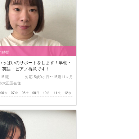
/1時間
いっぱいのサポートをします！早朝・
、英語・ピアノ得意です！
(15回)
対応
5歳0ヶ月〜15歳11ヶ月
市大正区在住
06
07
08
09
10
11
12
木
金
土
日
月
火
水