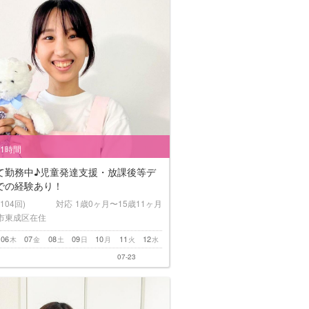
/1時間
て勤務中♪児童発達支援・放課後等デ
での経験あり！
(104回)
対応
1歳0ヶ月〜15歳11ヶ月
市東成区在住
06
07
08
09
10
11
12
木
金
土
日
月
火
水
07-23