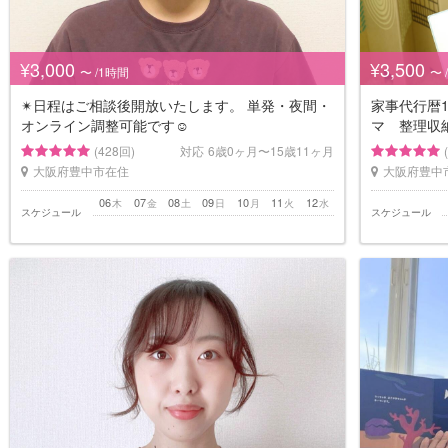
¥3,000
¥3,500
〜 /1時間
〜 
✴︎日程はご相談後開放いたします。 単発・夜間・
家事代行暦1
オンライン調整可能です☺
マ 整理収
(428回)
対応
6歳0ヶ月〜15歳11ヶ月
大阪府豊中市在住
大阪府豊中
06
07
08
09
10
11
12
木
金
土
日
月
火
水
スケジュール
スケジュール