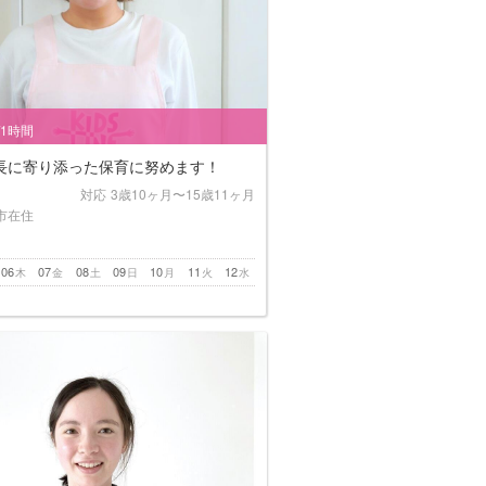
/1時間
長に寄り添った保育に努めます！
対応
3歳10ヶ月〜15歳11ヶ月
市在住
06
07
08
09
10
11
12
木
金
土
日
月
火
水