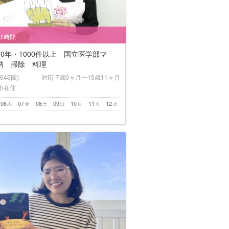
/1時間
0年・1000件以上 国立医学部マ
納 掃除 料理
(646回)
対応
7歳0ヶ月〜15歳11ヶ月
市在住
06
07
08
09
10
11
12
木
金
土
日
月
火
水