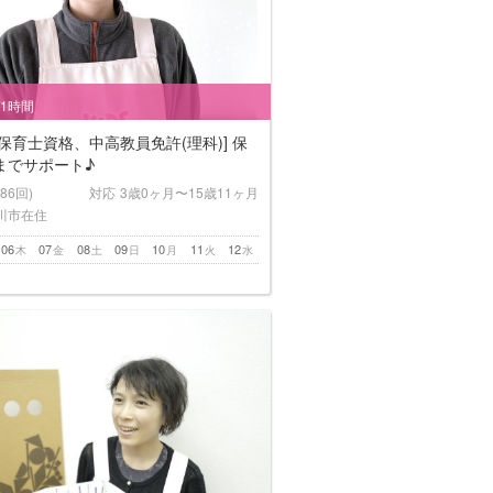
/1時間
保育士資格、中高教員免許(理科)] 保
までサポート♪
(86回)
対応
3歳0ヶ月〜15歳11ヶ月
川市在住
06
07
08
09
10
11
12
木
金
土
日
月
火
水