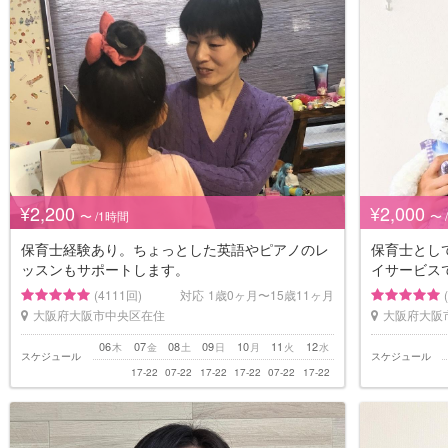
¥2,200
¥2,000
〜 /1時間
〜 
保育士経験あり。ちょっとした英語やピアノのレ
保育士とし
ッスンもサポートします。
イサービス
(4111回)
対応
1歳0ヶ月〜15歳11ヶ月
大阪府大阪市中央区在住
大阪府大阪
06
07
08
09
10
11
12
木
金
土
日
月
火
水
スケジュール
スケジュール
17-22
07-22
17-22
17-22
07-22
17-22