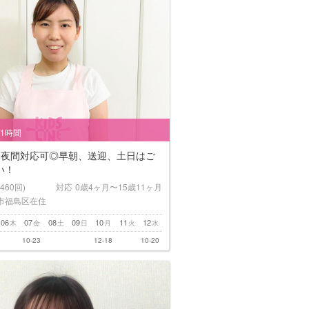
/1時間
！夜間対応可◎早朝、送迎、土日はご
い！
(460回)
対応
0歳4ヶ月〜15歳11ヶ月
市福島区在住
06
07
08
09
10
11
12
木
金
土
日
月
火
水
10-23
12-18
10-20