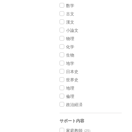
数学
古文
漢文
小論文
物理
化学
生物
地学
日本史
世界史
地理
倫理
政治経済
サポート内容
家庭教師
(25)