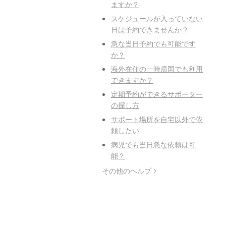
ますか？
スケジュールが入っていない
日は予約できませんか？
急な当日予約でも可能です
か？
海外在住の一時帰国でも利用
できますか？
定期予約ができるサポーター
の探し方
サポート場所を自宅以外で依
頼したい
病児でも当日急な依頼は可
能？
その他のヘルプ