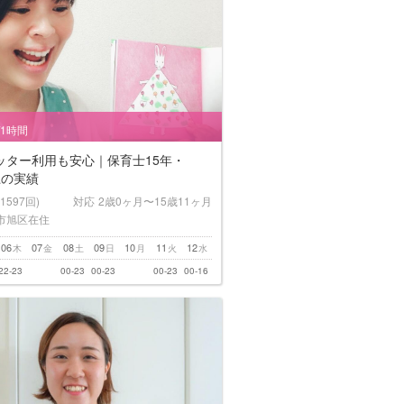
/1時間
ッター利用も安心｜保育士15年・
上の実績
(1597回)
対応
2歳0ヶ月〜15歳11ヶ月
市旭区在住
06
07
08
09
10
11
12
木
金
土
日
月
火
水
22-23
00-23
00-23
00-23
00-16