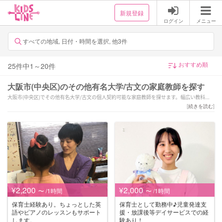
新規登録
ログイン
メニュー
すべての地域, 日付・時間を選択, 他3件
25
件中
1
～
20
件
大阪市(中央区)のその他有名大学/古文の家庭教師を探す
大阪市(中央区)でその他有名大学/古文の個人契約可能な家庭教師を探せます。幅広い教科か
らお子様にあった家庭教師を選択できます。
[
続きを読む
]
¥2,200
¥2,000
〜 /1時間
〜 /1時間
保育士経験あり。ちょっとした英
保育士として勤務中♪児童発達支
語やピアノのレッスンもサポート
援・放課後等デイサービスでの経
します。
験あり！