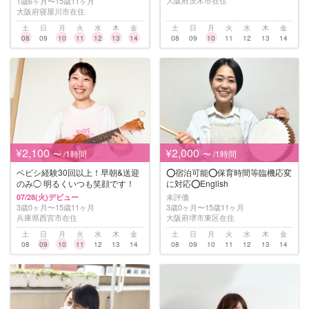
1歳6ヶ月〜15歳11ヶ月
大阪府寝屋川市在住
土
日
月
火
水
木
金
土
日
月
火
水
木
金
08
09
10
11
12
13
14
08
09
10
11
12
13
14
¥2,100
¥2,000
〜 /1時間
〜 /1時間
ベビシ経験30回以上！早朝&送迎
⭕️宿泊可能⭕️保育時間等臨機応変
のみ◯ 明るくいつも笑顔です！
に対応⭕️English
未評価
07/28(火)デビュー
3歳0ヶ月〜15歳11ヶ月
3歳0ヶ月〜15歳11ヶ月
兵庫県西宮市在住
大阪府堺市東区在住
土
日
月
火
水
木
金
土
日
月
火
水
木
金
08
09
10
11
12
13
14
08
09
10
11
12
13
14