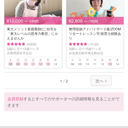
¥10,000
¥2,900
〜 /1時間
〜 /1時間
東大メソッド家庭教師□︎ご自宅を
整理収納アドバイザー２級/ZOOM
「東大レベルの思考力教室」にか
リモートレッスン可/保育士経験あ
えませんか
り
(606回)
(101回)
3歳0ヶ月〜15歳11ヶ月
3歳0ヶ月〜15歳11ヶ月
兵庫県西宮市在住
奈良県生駒市東生駒在住
土
日
月
火
水
木
金
土
日
月
火
水
木
金
08
09
10
11
12
13
14
08
09
10
11
12
13
14
次へ >
1 / 2
会員登録
するとすべてのサポーターの詳細情報を見ることがで
きます