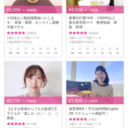
¥3,000
¥3,500
〜 /1時間
〜 /1時間
✴︎日程はご相談後開放いたしま
家事代行暦10年・1000件以上
す。 単発・夜間・オンライン調整
国立医学部ママ 整理収納 掃
可能です☺
除 料理
(428回)
(646回)
6歳0ヶ月〜15歳11ヶ月
7歳0ヶ月〜15歳11ヶ月
大阪府豊中市在住
大阪府豊中市在住
土
日
月
火
水
木
金
土
日
月
火
水
木
金
08
09
10
11
12
13
14
08
09
10
11
12
13
14
¥2,700
¥1,800
〜 /1時間
〜 /1時間
【まずは単発からでも大歓迎◎】
保育歴8年！平日|短時間|English
子どもの「楽しかった！」と、ご
OK スケジュール相談可！
家族...
(45回)
(211回)
1歳0ヶ月〜15歳11ヶ月
大阪府茨木市在住