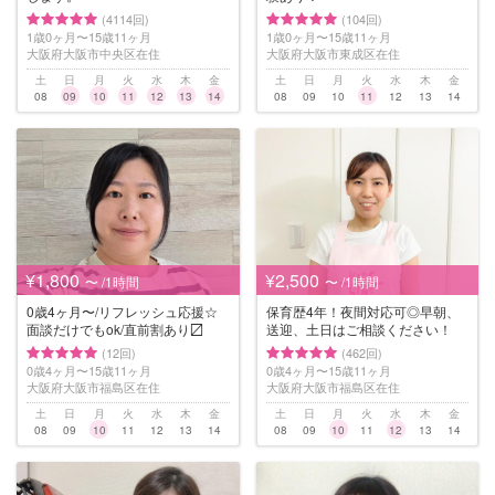
(4114回)
(104回)
1歳0ヶ月〜15歳11ヶ月
1歳0ヶ月〜15歳11ヶ月
大阪府大阪市中央区在住
大阪府大阪市東成区在住
土
日
月
火
水
木
金
土
日
月
火
水
木
金
08
09
10
11
12
13
14
08
09
10
11
12
13
14
¥1,800
¥2,500
〜 /1時間
〜 /1時間
0歳4ヶ月〜/リフレッシュ応援☆
保育歴4年！夜間対応可◎早朝、
面談だけでもok/直前割あり〼
送迎、土日はご相談ください！
(12回)
(462回)
0歳4ヶ月〜15歳11ヶ月
0歳4ヶ月〜15歳11ヶ月
大阪府大阪市福島区在住
大阪府大阪市福島区在住
土
日
月
火
水
木
金
土
日
月
火
水
木
金
08
09
10
11
12
13
14
08
09
10
11
12
13
14