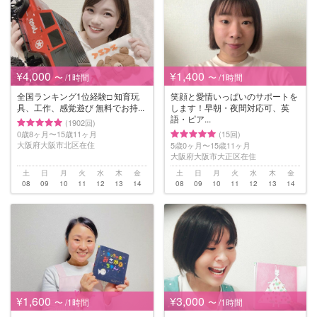
¥4,000
¥1,400
〜 /1時間
〜 /1時間
全国ランキング1位経験□️ 知育玩
笑顔と愛情いっぱいのサポートを
具、工作、感覚遊び 無料でお持...
します！早朝・夜間対応可、英
語・ピア...
(1902回)
0歳8ヶ月〜15歳11ヶ月
(15回)
大阪府大阪市北区在住
5歳0ヶ月〜15歳11ヶ月
大阪府大阪市大正区在住
土
日
月
火
水
木
金
土
日
月
火
水
木
金
08
09
10
11
12
13
14
08
09
10
11
12
13
14
¥1,600
¥3,000
〜 /1時間
〜 /1時間