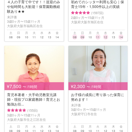
４人の子育て中です！！送迎のみ
初めてのシッター利用も安心｜保
や短時間も大歓迎！保育園勤務経
育士15年・1,500件以上の実績
験あり★★
(1597回)
未評価
2歳0ヶ月〜15歳11ヶ月
3歳0ヶ月〜15歳11ヶ月
大阪府大阪市旭区在住
大阪府大阪市福島区在住
土
日
月
火
水
木
金
土
日
月
火
水
木
金
08
09
10
11
12
13
14
08
09
10
11
12
13
14
¥7,500
¥2,300
〜 /1時間
〜 /1時間
育児本著者・大手幼児教室元講
お子様の成長に寄り添った保育に
師・現役プロ家庭教師！育児とお
努めます！
勉強お任...
未評価
3歳10ヶ月〜15歳11ヶ月
(155回)
大阪府守口市在住
3歳0ヶ月〜15歳11ヶ月
大阪府大阪市住之江区在住
土
日
月
火
水
木
金
土
日
月
火
水
木
金
08
09
10
11
12
13
14
08
09
10
11
12
13
14