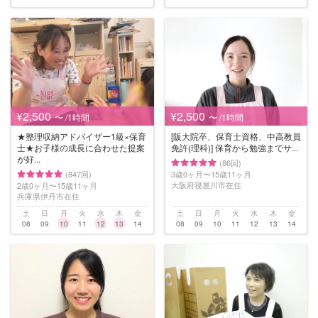
¥2,500
¥2,500
〜 /1時間
〜 /1時間
★整理収納アドバイザー1級×保育
[阪大院卒、保育士資格、中高教員
士★お子様の成長に合わせた提案
免許(理科)] 保育から勉強までサ...
が好...
(86回)
(847回)
3歳0ヶ月〜15歳11ヶ月
大阪府寝屋川市在住
2歳0ヶ月〜15歳11ヶ月
兵庫県伊丹市在住
土
日
月
火
水
木
金
土
日
月
火
水
木
金
08
09
10
11
12
13
14
08
09
10
11
12
13
14