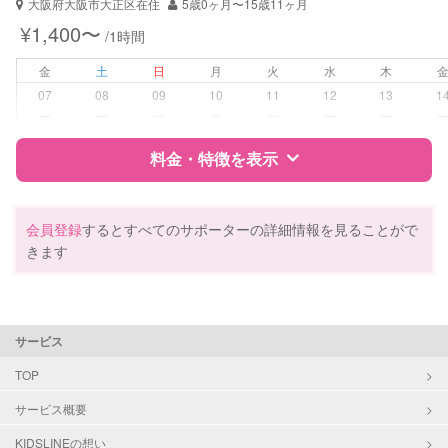
大阪府大阪市大正区在住
5歳0ヶ月〜15歳11ヶ月
¥1,400〜
/1時間
金
土
日
月
火
水
木
07
08
09
10
11
12
13
1
ー
ー
ー
ー
ー
ー
ー
料金・特徴を表示
特徴
料金
レビュー
会員登録
するとすべてのサポーターの詳細情報を見ることがで
きます
サポートの特徴
資格
自治体届出済ベビーシッター
サービス
受験対策
大学受験
TOP
サービス概要
学校/塾の補習・宿題
小学生
中学生
KIDSLINEの想い