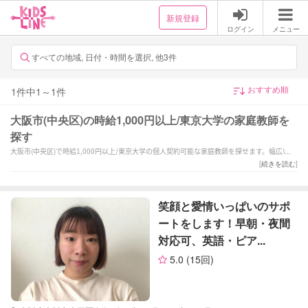
新規登録
ログイン
メニュー
すべての地域, 日付・時間を選択, 他3件
1
件中
1
～
1
件
大阪市(中央区)の時給1,000円以上/東京大学の家庭教師を
探す
大阪市(中央区)で時給1,000円以上/東京大学の個人契約可能な家庭教師を探せます。幅広い教
科からお子様にあった家庭教師を選択できます。
[
続きを読む
]
笑顔と愛情いっぱいのサポ
ートをします！早朝・夜間
対応可、英語・ピア...
5.0
(15回)