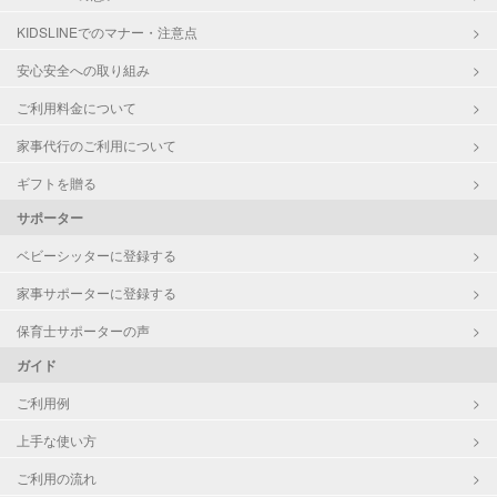
高校生
KIDSLINEでのマナー・注意点
対応科目
社会
安心安全への取り組み
英語
ご利用料金について
世界史
英会話
家事代行のご利用について
英検
ギフトを贈る
サポーター
ベビーシッターに登録する
家事サポーターに登録する
保育士サポーターの声
ガイド
ご利用例
上手な使い方
ご利用の流れ