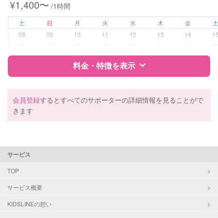
¥1,400〜
/1時間
土
日
月
火
水
木
金
08
09
10
11
12
13
14
1
ー
ー
ー
ー
ー
ー
ー
料金・特徴を表示
特徴
料金
レビュー
会員登録
するとすべてのサポーターの詳細情報を見ることがで
きます
サポートの特徴
資格
自治体届出済ベビーシッター
サービス
受験対策
大学受験
TOP
サービス概要
学校/塾の補習・宿題
小学生
中学生
KIDSLINEの想い
高校生