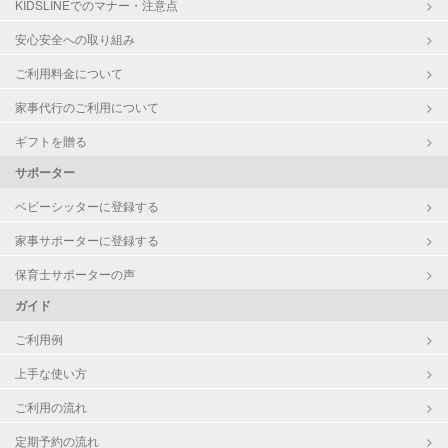
KIDSLINEでのマナー・注意点
対応科目
社会
安心安全への取り組み
英語
ご利用料金について
世界史
英会話
家事代行のご利用について
英検
ギフトを贈る
サポーター
ベビーシッターに登録する
家事サポーターに登録する
保育士サポーターの声
ガイド
ご利用例
上手な使い方
ご利用の流れ
定期予約の流れ