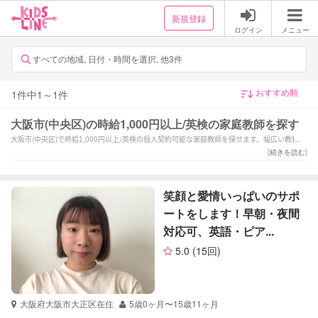
新規登録
ログイン
メニュー
すべての地域, 日付・時間を選択, 他3件
1
件中
1
～
1
件
大阪市(中央区)の時給1,000円以上/英検の家庭教師を探す
大阪市(中央区)で時給1,000円以上/英検の個人契約可能な家庭教師を探せます。幅広い教科か
らお子様にあった家庭教師を選択できます。
[
続きを読む
]
笑顔と愛情いっぱいのサポ
ートをします！早朝・夜間
対応可、英語・ピア...
5.0
(15回)
大阪府大阪市大正区在住
5歳0ヶ月〜15歳11ヶ月