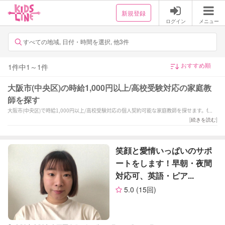
新規登録
ログイン
メニュー
すべての地域, 日付・時間を選択, 他3件
1
件中
1
～
1
件
大阪市(中央区)の時給1,000円以上/高校受験対応の家庭教
師を探す
大阪市(中央区)で時給1,000円以上/高校受験対応の個人契約可能な家庭教師を探せます。幅広
い教科からお子様にあった家庭教師を選択できます。
[
続きを読む
]
笑顔と愛情いっぱいのサポ
ートをします！早朝・夜間
対応可、英語・ピア...
5.0
(15回)