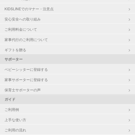
高校生
KIDSLINEでのマナー・注意点
対応科目
社会
安心安全への取り組み
英語
ご利用料金について
世界史
英会話
家事代行のご利用について
英検
ギフトを贈る
サポーター
ベビーシッターに登録する
家事サポーターに登録する
保育士サポーターの声
ガイド
ご利用例
上手な使い方
ご利用の流れ