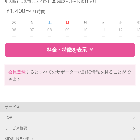
大阪府大阪市大正区在住
5歳0ヶ月〜15歳11ヶ月
¥1,400〜
/1時間
木
金
土
日
月
火
水
06
07
08
09
10
11
12
1
ー
ー
ー
ー
ー
ー
ー
料金・特徴を表示
特徴
料金
レビュー
会員登録
するとすべてのサポーターの詳細情報を見ることがで
きます
サポートの特徴
資格
自治体届出済ベビーシッター
サービス
受験対策
大学受験
TOP
サービス概要
学校/塾の補習・宿題
小学生
中学生
KIDSLINEの想い