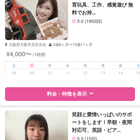
英語
育玩具、工作、感覚遊び 無
数学
料でお持...
サポートの特徴
古文
5.0
(1902回)
漢文
資格
企業型割引対象(旧内閣府補助対象)
小論文
自治体届出済ベビーシッター
保育士
大阪府大阪市北区在住
0歳8ヶ月〜15歳11ヶ月
幼稚園教諭
¥4,000〜
/1時間
受験対策
なし
土
日
月
火
水
木
金
08
09
10
11
12
13
14
1
学校/塾の補習・宿題
小学生
ー
ー
ー
ー
ー
ー
ー
中学生
料金・特徴を表示
対応科目
国語
算数
特徴
料金
レビュー
理科
笑顔と愛情いっぱいのサポ
社会
ートをします！早朝・夜間
英語
対応可、英語・ピア...
サポートの特徴
小論文
5.0
(15回)