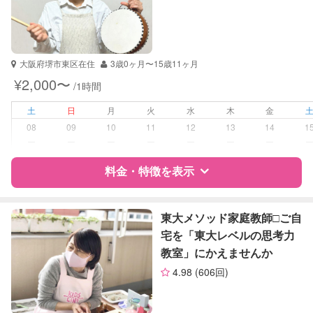
資格
自治体届出済ベビーシッター
保育士
幼稚園教諭
大阪府堺市東区在住
3歳0ヶ月〜15歳11ヶ月
¥2,000〜
/1時間
受験対策
小学校受験
高校受験
土
日
月
火
水
木
金
大学受験
08
09
10
11
12
13
14
1
ー
ー
ー
ー
ー
ー
ー
学校/塾の補習・宿題
小学生
中学生
料金・特徴を表示
高校生
特徴
料金
レビュー
対応科目
国語
東大メソッド家庭教師□︎ご自
算数
宅を「東大レベルの思考力
理科
教室」にかえませんか
サポートの特徴
社会
4.98
(606回)
英語
資格
自治体届出済ベビーシッター
古文
看護師
漢文