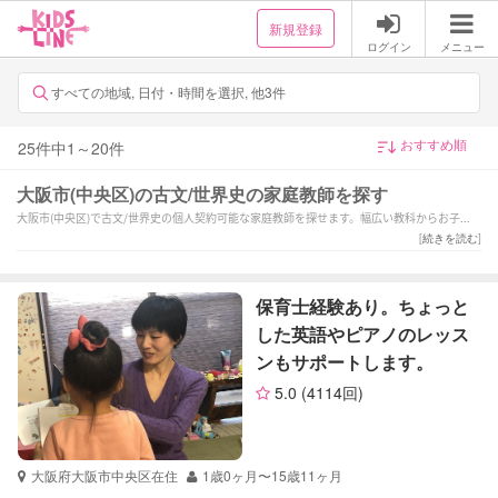
新規登録
ログイン
メニュー
すべての地域, 日付・時間を選択, 他3件
25
件中
1
～
20
件
大阪市(中央区)の古文/世界史の家庭教師を探す
大阪市(中央区)で古文/世界史の個人契約可能な家庭教師を探せます。幅広い教科からお子様
にあった家庭教師を選択できます。
[
続きを読む
]
保育士経験あり。ちょっと
した英語やピアノのレッス
ンもサポートします。
5.0
(4114回)
大阪府大阪市中央区在住
1歳0ヶ月〜15歳11ヶ月