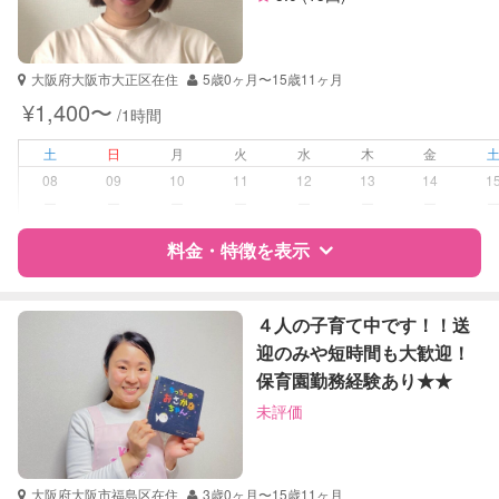
資格
企業型割引対象(旧内閣府補助対象)
自治体届出済ベビーシッター
保育士
大阪府大阪市大正区在住
5歳0ヶ月〜15歳11ヶ月
幼稚園教諭
¥1,400〜
/1時間
受験対策
小学校受験
土
日
月
火
水
木
金
08
09
10
11
12
13
14
1
学校/塾の補習・宿題
小学生
ー
ー
ー
ー
ー
ー
ー
対応科目
料金・特徴を表示
国語
算数
理科
特徴
料金
レビュー
社会
４人の子育て中です！！送
英語
迎のみや短時間も大歓迎！
保育園勤務経験あり★★
サポートの特徴
未評価
資格
自治体届出済ベビーシッター
受験対策
大学受験
大阪府大阪市福島区在住
3歳0ヶ月〜15歳11ヶ月