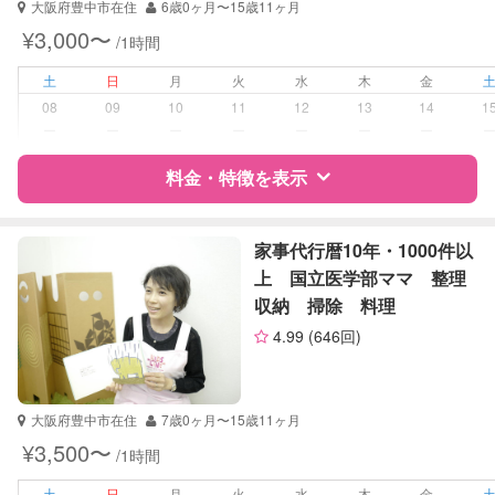
大阪府豊中市在住
6歳0ヶ月〜15歳11ヶ月
受験対策
小学校受験
¥3,000〜
/1時間
中学受験
高校受験
土
日
月
火
水
木
金
大学受験
08
09
10
11
12
13
14
1
ー
ー
ー
ー
ー
ー
ー
学校/塾の補習・宿題
小学生
中学生
料金・特徴を表示
高校生
特徴
料金
レビュー
対応科目
国語
家事代行暦10年・1000件以
算数
上 国立医学部ママ 整理
理科
収納 掃除 料理
サポートの特徴
社会
4.99
(646回)
英語
資格
なし
数学
化学
受験対策
小学校受験
大阪府豊中市在住
7歳0ヶ月〜15歳11ヶ月
¥3,500〜
/1時間
学校/塾の補習・宿題
小学生
中学生
土
日
月
火
水
木
金