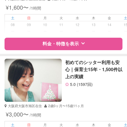
¥1,600〜
/1時間
学校/塾の補習・宿題
小学生
中学生
土
日
月
火
水
木
金
高校生
08
09
10
11
12
13
14
1
ー
ー
ー
ー
ー
ー
ー
対応科目
社会
英語
料金・特徴を表示
世界史
英会話
特徴
料金
レビュー
英検
初めてのシッター利用も安
心｜保育士15年・1,500件以
上の実績
サポートの特徴
5.0
(1597回)
資格
自治体届出済ベビーシッター
保育士
幼稚園教諭
大阪府大阪市旭区在住
2歳0ヶ月〜15歳11ヶ月
¥3,000〜
/1時間
受験対策
小学校受験
中学受験
土
日
月
火
水
木
金