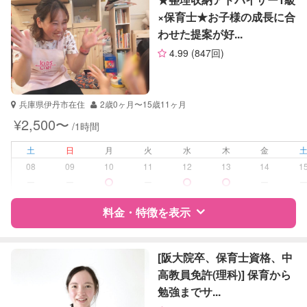
社会
×保育士★お子様の成長に合
英語
わせた提案が好...
サポートの特徴
英検
4.99
(847回)
資格
自治体届出済ベビーシッター
受験対策
高校受験
兵庫県伊丹市在住
2歳0ヶ月〜15歳11ヶ月
¥2,500〜
/1時間
学校/塾の補習・宿題
小学生
中学生
土
日
月
火
水
木
金
08
09
10
11
12
13
14
1
対応科目
英語
ー
ー
ー
ー
英会話
TOEIC
料金・特徴を表示
英検
特徴
料金
レビュー
[阪大院卒、保育士資格、中
高教員免許(理科)] 保育から
勉強までサ...
サポートの特徴