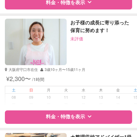
対応科目
料金・特徴を表示
国語
算数
特徴
料金
レビュー
お子様の成長に寄り添った
保育に努めます！
未評価
サポートの特徴
資格
なし
受験対策
小学校受験
大阪府守口市在住
3歳10ヶ月〜15歳11ヶ月
中学受験
¥2,300〜
/1時間
高校受験
土
日
月
火
水
木
金
学校/塾の補習・宿題
小学生
08
09
10
11
12
13
14
1
中学生
ー
ー
ー
ー
ー
ー
ー
高校生
料金・特徴を表示
対応科目
国語
算数
特徴
料金
レビュー
理科
★整理収納アドバイザー1級