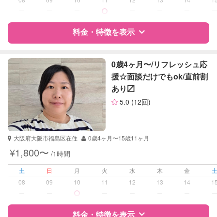
中学生
ー
ー
ー
ー
ー
ー
対応科目
英語
料金・特徴を表示
特徴
料金
レビュー
0歳4ヶ月〜/リフレッシュ応
援☆面談だけでもok/直前割
あり〼
サポートの特徴
5.0
(12回)
資格
企業型割引対象(旧内閣府補助対象)
自治体届出済ベビーシッター
保育士
大阪府大阪市福島区在住
0歳4ヶ月〜15歳11ヶ月
幼稚園教諭
¥1,800〜
/1時間
受験対策
なし
土
日
月
火
水
木
金
08
09
10
11
12
13
14
1
学校/塾の補習・宿題
小学生
ー
ー
ー
ー
ー
ー
対応科目
国語
料金・特徴を表示