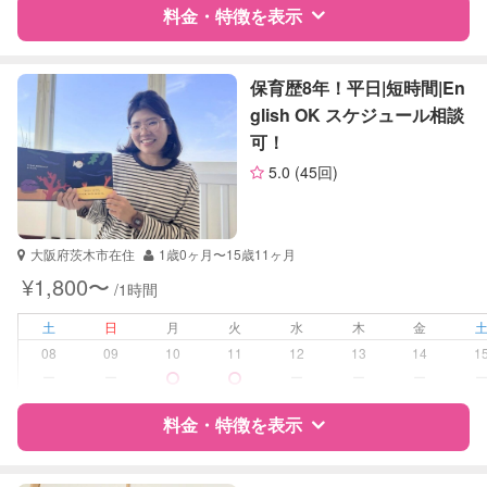
算数
料金・特徴を表示
理科
社会
特徴
料金
レビュー
英語
保育歴8年！平日|短時間|En
glish OK スケジュール相談
可！
サポートの特徴
5.0
(45回)
資格
企業型割引対象(旧内閣府補助対象)
自治体届出済ベビーシッター
保育士
大阪府茨木市在住
1歳0ヶ月〜15歳11ヶ月
幼稚園教諭
¥1,800〜
/1時間
受験対策
なし
土
日
月
火
水
木
金
08
09
10
11
12
13
14
1
学校/塾の補習・宿題
小学生
ー
ー
ー
ー
ー
対応科目
国語
料金・特徴を表示
算数
理科