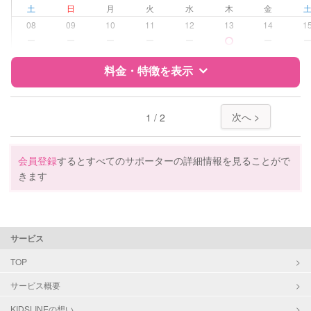
土
日
月
火
水
木
金
学校/塾の補習・宿題
小学生
08
09
10
11
12
13
14
1
ー
ー
ー
ー
ー
ー
対応科目
国語
算数
料金・特徴を表示
特徴
料金
レビュー
次へ >
1 / 2
サポートの特徴
会員登録
するとすべてのサポーターの詳細情報を見ることがで
きます
資格
自治体届出済ベビーシッター
保育士
幼稚園教諭
サービス
受験対策
小学校受験
TOP
学校/塾の補習・宿題
小学生
サービス概要
KIDSLINEの想い