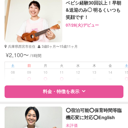
特徴
料金
レビュー
社会
ベビシ経験30回以上！早朝
英語
&送迎のみ◯ 明るくいつも
笑顔です！
サポートの特徴
07/28(火)デビュー
資格
企業型割引対象(旧内閣府補助対象)
自治体届出済ベビーシッター
保育士
兵庫県西宮市在住
3歳0ヶ月〜15歳11ヶ月
¥2,100〜
/1時間
受験対策
なし
土
日
月
火
水
木
金
学校/塾の補習・宿題
小学生
08
09
10
11
12
13
14
1
中学生
ー
ー
ー
ー
対応科目
英語
料金・特徴を表示
英会話
特徴
料金
レビュー
⭕️宿泊可能⭕️保育時間等臨
機応変に対応⭕️English
未評価
サポートの特徴