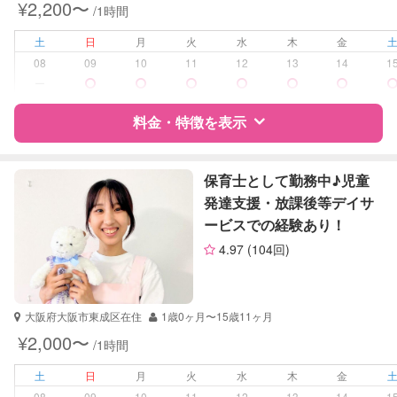
¥2,200〜
/1時間
土
日
月
火
水
木
金
08
09
10
11
12
13
14
1
ー
料金・特徴を表示
特徴
料金
レビュー
保育士として勤務中♪児童
発達支援・放課後等デイサ
ービスでの経験あり！
サポートの特徴
4.97
(104回)
資格
企業型割引対象(旧内閣府補助対象)
自治体届出済ベビーシッター
保育士
大阪府大阪市東成区在住
1歳0ヶ月〜15歳11ヶ月
¥2,000〜
/1時間
受験対策
なし
土
日
月
火
水
木
金
学校/塾の補習・宿題
小学生
08
09
10
11
12
13
14
1