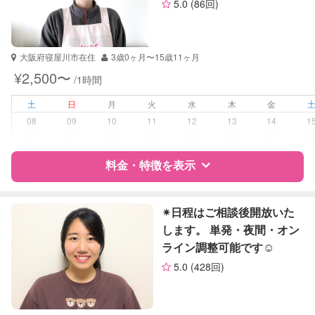
5.0
(86回)
資格
企業型割引対象(旧内閣府補助対象)
自治体届出済ベビーシッター
保育士
大阪府寝屋川市在住
3歳0ヶ月〜15歳11ヶ月
整理収納アドバイザー1級
¥2,500〜
/1時間
受験対策
なし
土
日
月
火
水
木
金
08
09
10
11
12
13
14
1
学校/塾の補習・宿題
なし
ー
ー
ー
ー
ー
ー
ー
対応科目
料金・特徴を表示
なし
特徴
料金
レビュー
✴︎日程はご相談後開放いた
します。 単発・夜間・オン
ライン調整可能です☺
サポートの特徴
5.0
(428回)
資格
自治体届出済ベビーシッター
保育士