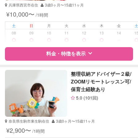
世界史
兵庫県西宮市在住
3歳0ヶ月〜15歳11ヶ月
受験対策
なし
英検
¥10,000〜
/1時間
学校/塾の補習・宿題
なし
土
日
月
火
水
木
金
08
09
10
11
12
13
14
1
対応科目
英語
ー
英会話
料金・特徴を表示
特徴
料金
レビュー
整理収納アドバイザー２級/
ZOOMリモートレッスン可/
保育士経験あり
サポートの特徴
5.0
(101回)
資格
企業型割引対象(旧内閣府補助対象)
自治体届出済ベビーシッター
奈良県生駒市東生駒在住
3歳0ヶ月〜15歳11ヶ月
受験対策
小学校受験
¥2,900〜
/1時間
中学受験