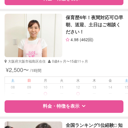
算数
理科
特徴
料金
レビュー
社会
保育歴4年！夜間対応可◎早
英語
朝、送迎、土日はご相談く
ださい！
サポートの特徴
4.98
(462回)
資格
企業型割引対象(旧内閣府補助対象)
自治体届出済ベビーシッター
保育士
大阪府大阪市福島区在住
0歳4ヶ月〜15歳11ヶ月
¥2,500〜
/1時間
受験対策
なし
土
日
月
火
水
木
金
学校/塾の補習・宿題
小学生
08
09
10
11
12
13
14
1
中学生
ー
ー
ー
ー
ー
高校生
料金・特徴を表示
対応科目
国語
算数
特徴
料金
レビュー
理科
全国ランキング1位経験□️ 知