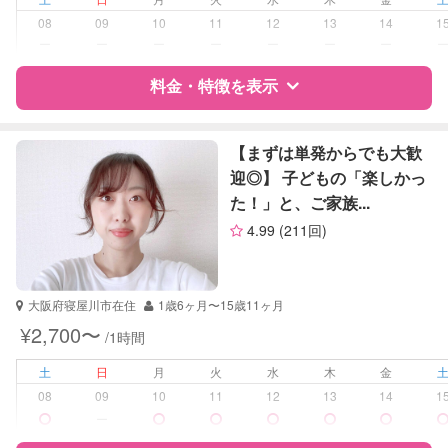
08
09
10
11
12
13
14
1
対応科目
国語
ー
ー
ー
ー
ー
ー
ー
算数
料金・特徴を表示
理科
社会
英語
特徴
料金
レビュー
小論文
【まずは単発からでも大歓
英会話
迎◎】 子どもの「楽しかっ
英検
た！」と、ご家族...
サポートの特徴
4.99
(211回)
資格
なし
受験対策
中学受験
大阪府寝屋川市在住
1歳6ヶ月〜15歳11ヶ月
高校受験
¥2,700〜
/1時間
学校/塾の補習・宿題
小学生
土
日
月
火
水
木
金
中学生
08
09
10
11
12
13
14
1
ー
対応科目
国語