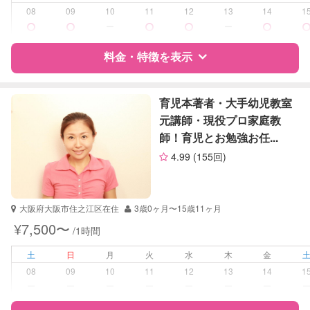
08
09
10
11
12
13
14
1
学校/塾の補習・宿題
小学生
ー
ー
対応科目
国語
料金・特徴を表示
算数
理科
特徴
料金
レビュー
育児本著者・大手幼児教室
元講師・現役プロ家庭教
師！育児とお勉強お任...
サポートの特徴
4.99
(155回)
資格
企業型割引対象(旧内閣府補助対象)
自治体届出済ベビーシッター
保育士
大阪府大阪市住之江区在住
3歳0ヶ月〜15歳11ヶ月
幼稚園教諭
¥7,500〜
/1時間
受験対策
小学校受験
土
日
月
火
水
木
金
08
09
10
11
12
13
14
1
学校/塾の補習・宿題
小学生
ー
ー
ー
ー
ー
ー
ー