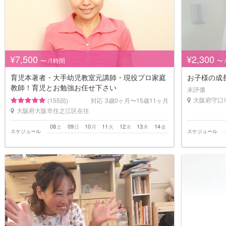
¥7,500
¥2,300
〜 /1時間
〜 
育児本著者・大手幼児教室元講師・現役プロ家庭
お子様の成
教師！育児とお勉強お任せ下さい
未評価
大阪府守口
(155回)
対応
3歳0ヶ月〜15歳11ヶ月
大阪府大阪市住之江区在住
08
09
10
11
12
13
14
土
日
月
火
水
木
金
スケジュール
スケジュール