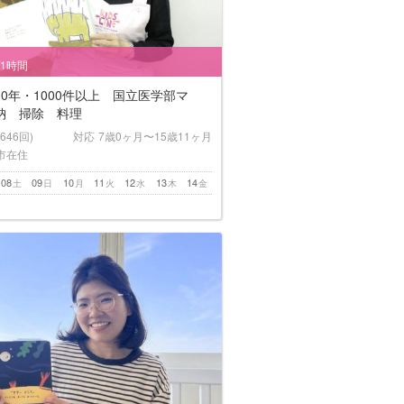
/1時間
0年・1000件以上 国立医学部マ
納 掃除 料理
(646回)
対応
7歳0ヶ月〜15歳11ヶ月
市在住
08
09
10
11
12
13
14
土
日
月
火
水
木
金