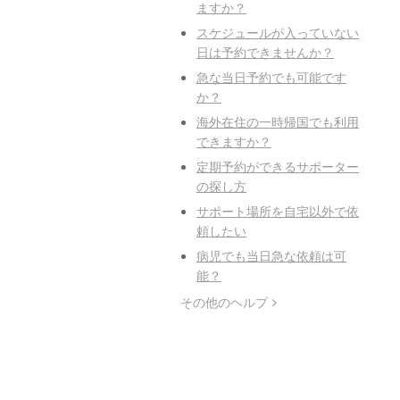
ますか？
スケジュールが入っていない
日は予約できませんか？
急な当日予約でも可能です
か？
海外在住の一時帰国でも利用
できますか？
定期予約ができるサポーター
の探し方
サポート場所を自宅以外で依
頼したい
病児でも当日急な依頼は可
能？
その他のヘルプ