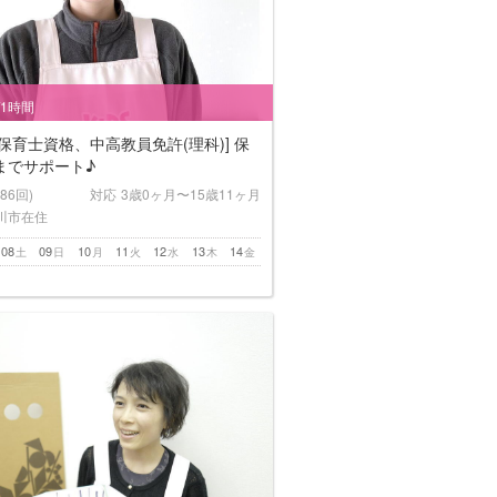
/1時間
保育士資格、中高教員免許(理科)] 保
までサポート♪
(86回)
対応
3歳0ヶ月〜15歳11ヶ月
川市在住
08
09
10
11
12
13
14
土
日
月
火
水
木
金