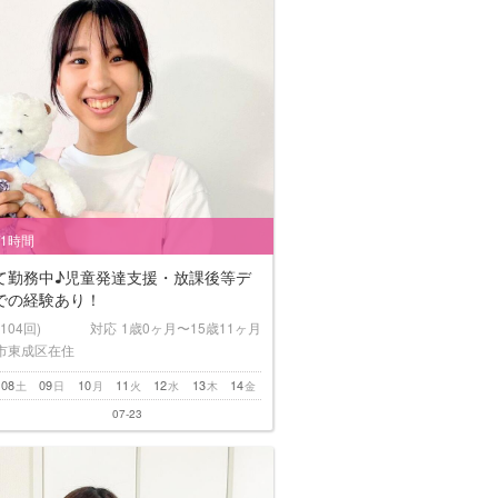
/1時間
て勤務中♪児童発達支援・放課後等デ
での経験あり！
(104回)
対応
1歳0ヶ月〜15歳11ヶ月
市東成区在住
08
09
10
11
12
13
14
土
日
月
火
水
木
金
07-23