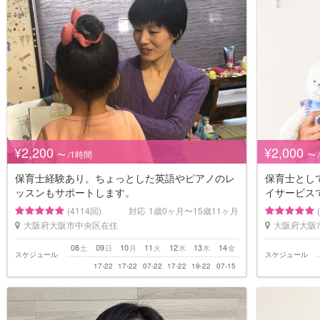
¥2,200
¥2,000
〜 /1時間
〜 
保育士経験あり。ちょっとした英語やピアノのレ
保育士とし
ッスンもサポートします。
イサービス
(4114回)
対応
1歳0ヶ月〜15歳11ヶ月
大阪府大阪市中央区在住
大阪府大阪
08
09
10
11
12
13
14
土
日
月
火
水
木
金
スケジュール
スケジュール
17-22
17-22
07-22
17-22
19-22
07-15