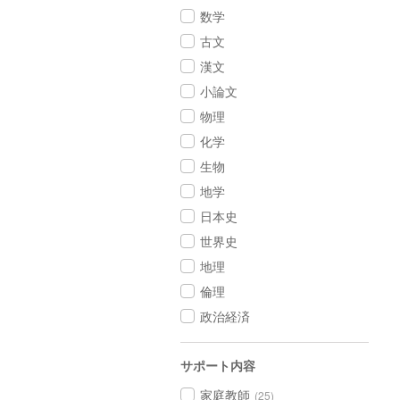
数学
古文
漢文
小論文
物理
化学
生物
地学
日本史
世界史
地理
倫理
政治経済
サポート内容
家庭教師
(25)