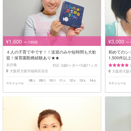
¥1,600
¥3,000
〜 /1時間
〜 
４人の子育て中です！！送迎のみや短時間も大歓
初めてのシ
迎！保育園勤務経験あり★★
1,500件以
未評価
対応
3歳0ヶ月〜15歳11ヶ月
大阪府大阪市福島区在住
大阪府大阪
08
09
10
11
12
13
14
土
日
月
火
水
木
金
スケジュール
スケジュール