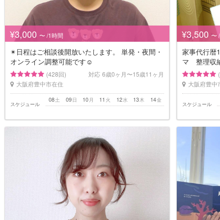
¥3,000
¥3,500
〜 /1時間
〜 
✴︎日程はご相談後開放いたします。 単発・夜間・
家事代行暦1
オンライン調整可能です☺
マ 整理収
(428回)
対応
6歳0ヶ月〜15歳11ヶ月
大阪府豊中市在住
大阪府豊中
08
09
10
11
12
13
14
土
日
月
火
水
木
金
スケジュール
スケジュール