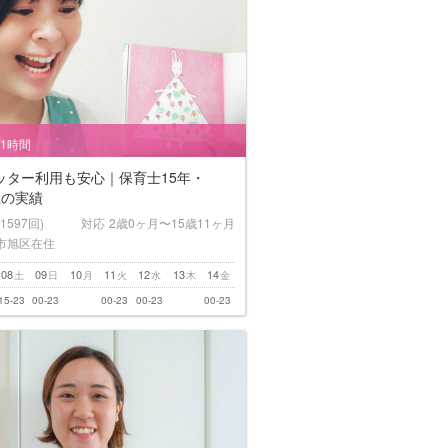
/1時間
ッター利用も安心｜保育士15年・
上の実績
(1597回)
対応
2歳0ヶ月〜15歳11ヶ月
市旭区在住
08
09
10
11
12
13
14
土
日
月
火
水
木
金
15-23
00-23
00-23
00-23
00-23