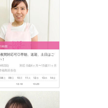
/1時間
！夜間対応可◎早朝、送迎、土日はご
い！
(462回)
対応
0歳4ヶ月〜15歳11ヶ月
市福島区在住
08
09
10
11
12
13
14
土
日
月
火
水
木
金
12-18
10-20