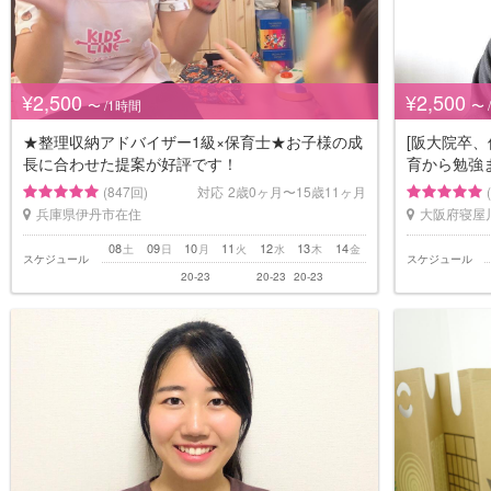
¥2,500
¥2,500
〜 /1時間
〜 
★整理収納アドバイザー1級×保育士★お子様の成
[阪大院卒、
長に合わせた提案が好評です！
育から勉強
(847回)
対応
2歳0ヶ月〜15歳11ヶ月
兵庫県伊丹市在住
大阪府寝屋
08
09
10
11
12
13
14
土
日
月
火
水
木
金
スケジュール
スケジュール
20-23
20-23
20-23