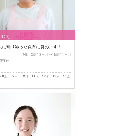
/1時間
長に寄り添った保育に努めます！
対応
3歳10ヶ月〜15歳11ヶ月
市在住
08
09
10
11
12
13
14
土
日
月
火
水
木
金