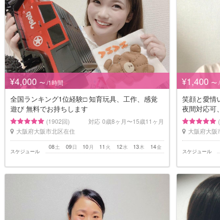
¥4,000
¥1,400
〜 /1時間
〜 
全国ランキング1位経験□️ 知育玩具、工作、感覚
笑顔と愛情
遊び 無料でお持ちします
夜間対応可
(1902回)
対応
0歳8ヶ月〜15歳11ヶ月
大阪府大阪市北区在住
大阪府大阪
08
09
10
11
12
13
14
土
日
月
火
水
木
金
スケジュール
スケジュール