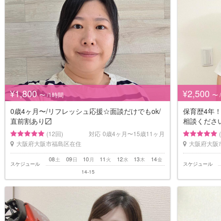
¥1,800
¥2,500
〜 /1時間
〜 
0歳4ヶ月〜/リフレッシュ応援☆面談だけでもok/
保育歴4年
直前割あり〼
相談くださ
(12回)
対応
0歳4ヶ月〜15歳11ヶ月
大阪府大阪市福島区在住
大阪府大阪
08
09
10
11
12
13
14
土
日
月
火
水
木
金
スケジュール
スケジュール
14-15