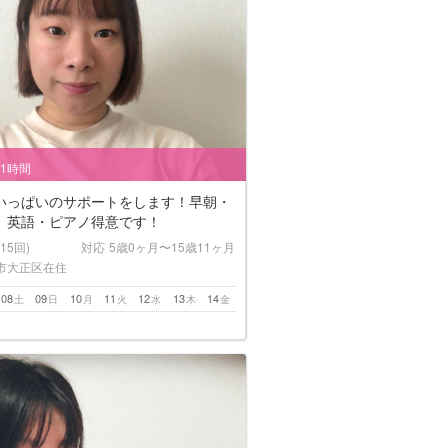
/1時間
いっぱいのサポートをします！早朝・
、英語・ピアノ得意です！
(15回)
対応
5歳0ヶ月〜15歳11ヶ月
市大正区在住
08
09
10
11
12
13
14
土
日
月
火
水
木
金