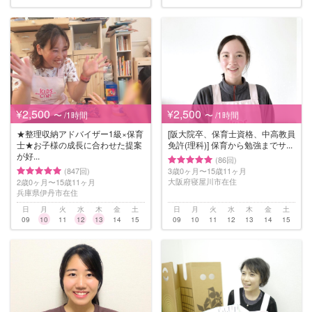
¥2,500
¥2,500
〜 /1時間
〜 /1時間
★整理収納アドバイザー1級×保育
[阪大院卒、保育士資格、中高教員
士★お子様の成長に合わせた提案
免許(理科)] 保育から勉強までサ...
が好...
(86回)
(847回)
3歳0ヶ月〜15歳11ヶ月
大阪府寝屋川市在住
2歳0ヶ月〜15歳11ヶ月
兵庫県伊丹市在住
日
月
火
水
木
金
土
日
月
火
水
木
金
土
09
10
11
12
13
14
15
09
10
11
12
13
14
15