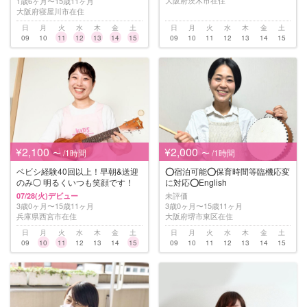
1歳6ヶ月〜15歳11ヶ月
大阪府寝屋川市在住
日
月
火
水
木
金
土
日
月
火
水
木
金
土
09
10
11
12
13
14
15
09
10
11
12
13
14
15
¥2,100
¥2,000
〜 /1時間
〜 /1時間
ベビシ経験40回以上！早朝&送迎
⭕️宿泊可能⭕️保育時間等臨機応変
のみ◯ 明るくいつも笑顔です！
に対応⭕️English
未評価
07/28(火)デビュー
3歳0ヶ月〜15歳11ヶ月
3歳0ヶ月〜15歳11ヶ月
兵庫県西宮市在住
大阪府堺市東区在住
日
月
火
水
木
金
土
日
月
火
水
木
金
土
09
10
11
12
13
14
15
09
10
11
12
13
14
15