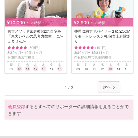
¥10,000
¥2,900
〜 /1時間
〜 /1時間
東大メソッド家庭教師□︎ご自宅を
整理収納アドバイザー２級/ZOOM
「東大レベルの思考力教室」にか
リモートレッスン可/保育士経験あ
えませんか
り
(606回)
(101回)
3歳0ヶ月〜15歳11ヶ月
3歳0ヶ月〜15歳11ヶ月
兵庫県西宮市在住
奈良県生駒市東生駒在住
日
月
火
水
木
金
土
日
月
火
水
木
金
土
09
10
11
12
13
14
15
09
10
11
12
13
14
15
次へ >
1 / 2
会員登録
するとすべてのサポーターの詳細情報を見ることがで
きます