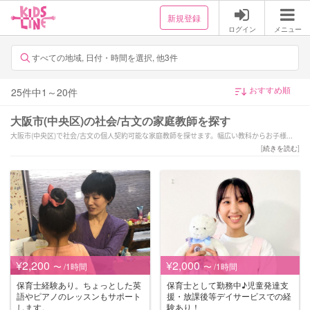
新規登録
ログイン
メニュー
すべての地域, 日付・時間を選択, 他3件
25
件中
1
～
20
件
大阪市(中央区)の社会/古文の家庭教師を探す
大阪市(中央区)で社会/古文の個人契約可能な家庭教師を探せます。幅広い教科からお子様に
あった家庭教師を選択できます。
[
続きを読む
]
¥2,200
¥2,000
〜 /1時間
〜 /1時間
保育士経験あり。ちょっとした英
保育士として勤務中♪児童発達支
語やピアノのレッスンもサポート
援・放課後等デイサービスでの経
します。
験あり！