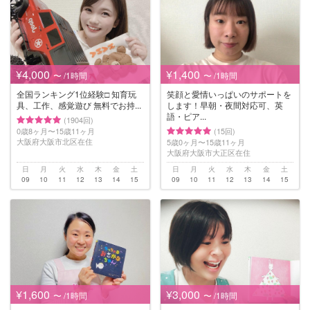
¥4,000
¥1,400
〜 /1時間
〜 /1時間
全国ランキング1位経験□️ 知育玩
笑顔と愛情いっぱいのサポートを
具、工作、感覚遊び 無料でお持...
します！早朝・夜間対応可、英
語・ピア...
(1904回)
0歳8ヶ月〜15歳11ヶ月
(15回)
大阪府大阪市北区在住
5歳0ヶ月〜15歳11ヶ月
大阪府大阪市大正区在住
日
月
火
水
木
金
土
日
月
火
水
木
金
土
09
10
11
12
13
14
15
09
10
11
12
13
14
15
¥1,600
¥3,000
〜 /1時間
〜 /1時間