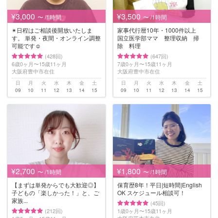
¥3,000
¥3,500
〜 /1時間
〜 /1時間
✴︎日程はご相談後開放いたしま
家事代行暦10年・1000件以上
す。 単発・夜間・オンライン調整
国立医学部ママ 整理収納 掃
可能です☺
除 料理
(428回)
(647回)
6歳0ヶ月〜15歳11ヶ月
7歳0ヶ月〜15歳11ヶ月
大阪府豊中市在住
大阪府豊中市在住
日
月
火
水
木
金
土
日
月
火
水
木
金
土
09
10
11
12
13
14
15
09
10
11
12
13
14
15
¥2,700
¥1,800
〜 /1時間
〜 /1時間
【まずは単発からでも大歓迎◎】
保育歴8年！平日|短時間|English
子どもの「楽しかった！」と、ご
OK スケジュール相談可！
家族...
(45回)
(212回)
1歳0ヶ月〜15歳11ヶ月
大阪府茨木市在住