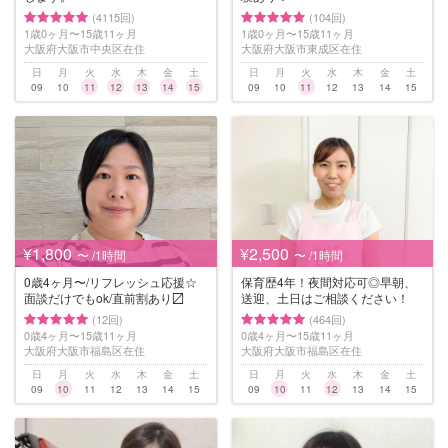
(4115回)
(104回)
1歳0ヶ月〜15歳11ヶ月
1歳0ヶ月〜15歳11ヶ月
大阪府大阪市中央区在住
大阪府大阪市東成区在住
日
月
火
水
木
金
土
日
月
火
水
木
金
土
09
10
11
12
13
14
15
09
10
11
12
13
14
15
¥1,800
¥2,500
〜 /1時間
〜 /1時間
0歳4ヶ月〜/リフレッシュ応援☆
保育歴4年！夜間対応可◎早朝、
面談だけでもok/直前割あり〼
送迎、土日はご相談ください！
(12回)
(464回)
0歳4ヶ月〜15歳11ヶ月
0歳4ヶ月〜15歳11ヶ月
大阪府大阪市福島区在住
大阪府大阪市福島区在住
日
月
火
水
木
金
土
日
月
火
水
木
金
土
09
10
11
12
13
14
15
09
10
11
12
13
14
15