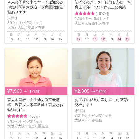
４人の子育て中です！！送迎のみ
初めてのシッター利用も安心｜保
や短時間も大歓迎！保育園勤務経
育士15年・1,500件以上の実績
験あり★★
(1597回)
未評価
2歳0ヶ月〜15歳11ヶ月
3歳0ヶ月〜15歳11ヶ月
大阪府大阪市旭区在住
大阪府大阪市福島区在住
日
月
火
水
木
金
土
日
月
火
水
木
金
土
09
10
11
12
13
14
15
09
10
11
12
13
14
15
¥7,500
¥2,300
〜 /1時間
〜 /1時間
育児本著者・大手幼児教室元講
お子様の成長に寄り添った保育に
師・現役プロ家庭教師！育児とお
努めます！
勉強お任...
未評価
3歳10ヶ月〜15歳11ヶ月
(155回)
大阪府守口市在住
3歳0ヶ月〜15歳11ヶ月
大阪府大阪市住之江区在住
日
月
火
水
木
金
土
日
月
火
水
木
金
土
09
10
11
12
13
14
15
09
10
11
12
13
14
15