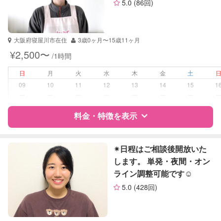
5.0
(86回)
資格
企業型割引対象(旧内閣府補助対象)
自治体届出済ベビーシッター
保育士
大阪府寝屋川市在住
3歳0ヶ月〜15歳11ヶ月
整理収納アドバイザー1級
¥2,500〜
/1時間
受験対策
なし
日
月
火
水
木
金
土
09
10
11
12
13
14
15
1
学校/塾の補習・宿題
なし
ー
ー
ー
ー
ー
ー
ー
対応科目
料金・特徴を表示
なし
特徴
料金
レビュー
✴︎日程はご相談後開放いた
します。 単発・夜間・オン
ライン調整可能です☺
サポートの特徴
5.0
(428回)
資格
自治体届出済ベビーシッター
保育士