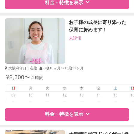
対応科目
料金・特徴を表示
国語
算数
特徴
料金
レビュー
お子様の成長に寄り添った
保育に努めます！
未評価
サポートの特徴
資格
なし
受験対策
小学校受験
大阪府守口市在住
3歳10ヶ月〜15歳11ヶ月
中学受験
¥2,300〜
/1時間
高校受験
日
月
火
水
木
金
土
学校/塾の補習・宿題
小学生
09
10
11
12
13
14
15
1
中学生
ー
ー
ー
ー
ー
ー
ー
高校生
料金・特徴を表示
対応科目
国語
算数
特徴
料金
レビュー
理科
★整理収納アドバイザー1級