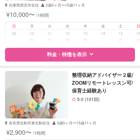
世界史
兵庫県西宮市在住
3歳0ヶ月〜15歳11ヶ月
受験対策
なし
英検
¥10,000〜
/1時間
学校/塾の補習・宿題
なし
日
月
火
水
木
金
土
09
10
11
12
13
14
15
1
対応科目
英語
ー
ー
英会話
料金・特徴を表示
特徴
料金
レビュー
整理収納アドバイザー２級/
ZOOMリモートレッスン可/
保育士経験あり
サポートの特徴
5.0
(101回)
資格
企業型割引対象(旧内閣府補助対象)
自治体届出済ベビーシッター
奈良県生駒市東生駒在住
3歳0ヶ月〜15歳11ヶ月
受験対策
小学校受験
¥2,900〜
/1時間
中学受験