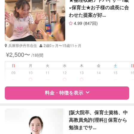
社会
×保育士★お子様の成長に合
英語
わせた提案が好...
サポートの特徴
英検
4.99
(847回)
資格
自治体届出済ベビーシッター
受験対策
高校受験
兵庫県伊丹市在住
2歳0ヶ月〜15歳11ヶ月
¥2,500〜
/1時間
学校/塾の補習・宿題
小学生
中学生
日
月
火
水
木
金
土
09
10
11
12
13
14
15
1
対応科目
英語
ー
ー
ー
ー
英会話
TOEIC
料金・特徴を表示
英検
特徴
料金
レビュー
[阪大院卒、保育士資格、中
高教員免許(理科)] 保育から
勉強までサ...
サポートの特徴