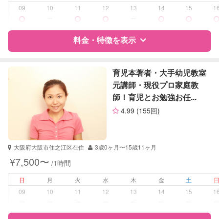
09
10
11
12
13
14
15
1
学校/塾の補習・宿題
小学生
ー
ー
対応科目
国語
料金・特徴を表示
算数
理科
特徴
料金
レビュー
育児本著者・大手幼児教室
元講師・現役プロ家庭教
師！育児とお勉強お任...
サポートの特徴
4.99
(155回)
資格
企業型割引対象(旧内閣府補助対象)
自治体届出済ベビーシッター
保育士
大阪府大阪市住之江区在住
3歳0ヶ月〜15歳11ヶ月
幼稚園教諭
¥7,500〜
/1時間
受験対策
小学校受験
日
月
火
水
木
金
土
09
10
11
12
13
14
15
1
学校/塾の補習・宿題
小学生
ー
ー
ー
ー
ー
ー
ー