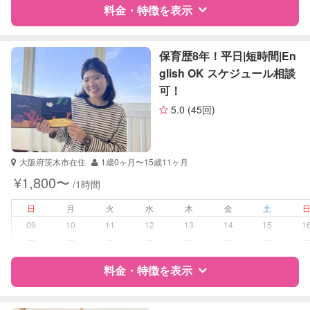
算数
料金・特徴を表示
理科
社会
特徴
料金
レビュー
英語
保育歴8年！平日|短時間|En
glish OK スケジュール相談
可！
サポートの特徴
5.0
(45回)
資格
企業型割引対象(旧内閣府補助対象)
自治体届出済ベビーシッター
保育士
大阪府茨木市在住
1歳0ヶ月〜15歳11ヶ月
幼稚園教諭
¥1,800〜
/1時間
受験対策
なし
日
月
火
水
木
金
土
09
10
11
12
13
14
15
1
学校/塾の補習・宿題
小学生
ー
ー
ー
ー
ー
ー
ー
対応科目
国語
料金・特徴を表示
算数
理科