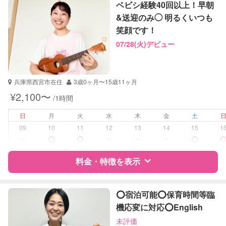
特徴
料金
レビュー
社会
ベビシ経験40回以上！早朝
英語
&送迎のみ◯ 明るくいつも
笑顔です！
サポートの特徴
07/28(火)デビュー
資格
企業型割引対象(旧内閣府補助対象)
自治体届出済ベビーシッター
保育士
兵庫県西宮市在住
3歳0ヶ月〜15歳11ヶ月
¥2,100〜
/1時間
受験対策
なし
日
月
火
水
木
金
土
学校/塾の補習・宿題
小学生
09
10
11
12
13
14
15
1
中学生
ー
ー
ー
ー
対応科目
英語
料金・特徴を表示
英会話
特徴
料金
レビュー
⭕️宿泊可能⭕️保育時間等臨
機応変に対応⭕️English
未評価
サポートの特徴