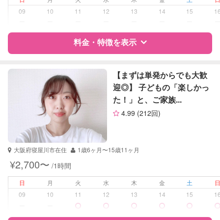
09
10
11
12
13
14
15
1
対応科目
国語
ー
ー
ー
ー
ー
ー
ー
算数
料金・特徴を表示
理科
社会
英語
特徴
料金
レビュー
小論文
【まずは単発からでも大歓
英会話
迎◎】 子どもの「楽しかっ
英検
た！」と、ご家族...
サポートの特徴
4.99
(212回)
資格
なし
受験対策
中学受験
大阪府寝屋川市在住
1歳6ヶ月〜15歳11ヶ月
高校受験
¥2,700〜
/1時間
学校/塾の補習・宿題
小学生
日
月
火
水
木
金
土
中学生
09
10
11
12
13
14
15
1
ー
ー
対応科目
国語