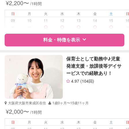
¥2,200〜
/1時間
日
月
火
水
木
金
土
09
10
11
12
13
14
15
1
ー
ー
料金・特徴を表示
特徴
料金
レビュー
保育士として勤務中♪児童
発達支援・放課後等デイサ
ービスでの経験あり！
サポートの特徴
4.97
(104回)
資格
企業型割引対象(旧内閣府補助対象)
自治体届出済ベビーシッター
保育士
大阪府大阪市東成区在住
1歳0ヶ月〜15歳11ヶ月
¥2,000〜
/1時間
受験対策
なし
日
月
火
水
木
金
土
学校/塾の補習・宿題
小学生
09
10
11
12
13
14
15
1