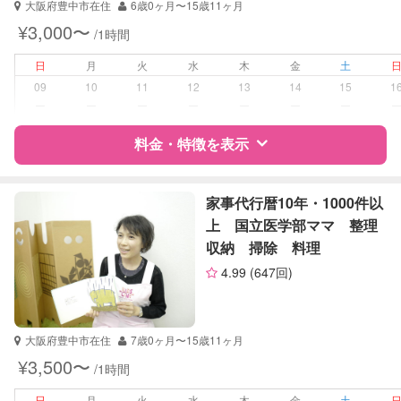
大阪府豊中市在住
6歳0ヶ月〜15歳11ヶ月
受験対策
小学校受験
¥3,000〜
/1時間
中学受験
高校受験
日
月
火
水
木
金
土
大学受験
09
10
11
12
13
14
15
1
ー
ー
ー
ー
ー
ー
ー
学校/塾の補習・宿題
小学生
中学生
料金・特徴を表示
高校生
特徴
料金
レビュー
対応科目
国語
家事代行暦10年・1000件以
算数
上 国立医学部ママ 整理
理科
収納 掃除 料理
サポートの特徴
社会
4.99
(647回)
英語
資格
なし
数学
化学
受験対策
小学校受験
大阪府豊中市在住
7歳0ヶ月〜15歳11ヶ月
¥3,500〜
/1時間
学校/塾の補習・宿題
小学生
中学生
日
月
火
水
木
金
土