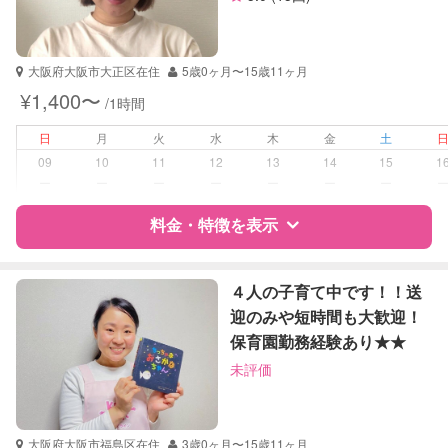
資格
企業型割引対象(旧内閣府補助対象)
自治体届出済ベビーシッター
保育士
大阪府大阪市大正区在住
5歳0ヶ月〜15歳11ヶ月
幼稚園教諭
¥1,400〜
/1時間
受験対策
小学校受験
日
月
火
水
木
金
土
09
10
11
12
13
14
15
1
学校/塾の補習・宿題
小学生
ー
ー
ー
ー
ー
ー
ー
対応科目
料金・特徴を表示
国語
算数
理科
特徴
料金
レビュー
社会
４人の子育て中です！！送
英語
迎のみや短時間も大歓迎！
保育園勤務経験あり★★
サポートの特徴
未評価
資格
自治体届出済ベビーシッター
受験対策
大学受験
大阪府大阪市福島区在住
3歳0ヶ月〜15歳11ヶ月