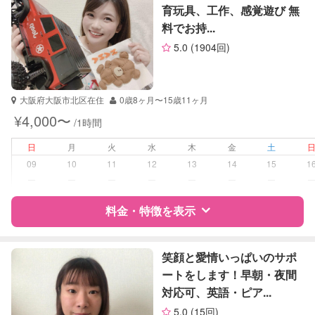
英語
育玩具、工作、感覚遊び 無
数学
料でお持...
サポートの特徴
古文
5.0
(1904回)
漢文
資格
企業型割引対象(旧内閣府補助対象)
小論文
自治体届出済ベビーシッター
保育士
大阪府大阪市北区在住
0歳8ヶ月〜15歳11ヶ月
幼稚園教諭
¥4,000〜
/1時間
受験対策
なし
日
月
火
水
木
金
土
09
10
11
12
13
14
15
1
学校/塾の補習・宿題
小学生
ー
ー
ー
ー
ー
ー
ー
中学生
料金・特徴を表示
対応科目
国語
算数
特徴
料金
レビュー
理科
笑顔と愛情いっぱいのサポ
社会
ートをします！早朝・夜間
英語
対応可、英語・ピア...
サポートの特徴
小論文
5.0
(15回)