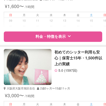
¥1,600〜
/1時間
学校/塾の補習・宿題
小学生
中学生
日
月
火
水
木
金
土
高校生
09
10
11
12
13
14
15
1
ー
ー
ー
ー
ー
ー
ー
対応科目
社会
英語
料金・特徴を表示
世界史
英会話
特徴
料金
レビュー
英検
初めてのシッター利用も安
心｜保育士15年・1,500件以
上の実績
サポートの特徴
5.0
(1597回)
資格
自治体届出済ベビーシッター
保育士
幼稚園教諭
大阪府大阪市旭区在住
2歳0ヶ月〜15歳11ヶ月
¥3,000〜
/1時間
受験対策
小学校受験
中学受験
日
月
火
水
木
金
土