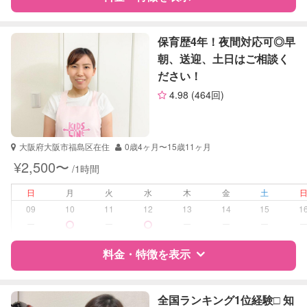
算数
理科
特徴
料金
レビュー
社会
保育歴4年！夜間対応可◎早
英語
朝、送迎、土日はご相談く
ださい！
サポートの特徴
4.98
(464回)
資格
企業型割引対象(旧内閣府補助対象)
自治体届出済ベビーシッター
保育士
大阪府大阪市福島区在住
0歳4ヶ月〜15歳11ヶ月
¥2,500〜
/1時間
受験対策
なし
日
月
火
水
木
金
土
学校/塾の補習・宿題
小学生
09
10
11
12
13
14
15
1
中学生
ー
ー
ー
ー
ー
高校生
料金・特徴を表示
対応科目
国語
算数
特徴
料金
レビュー
理科
全国ランキング1位経験□️ 知