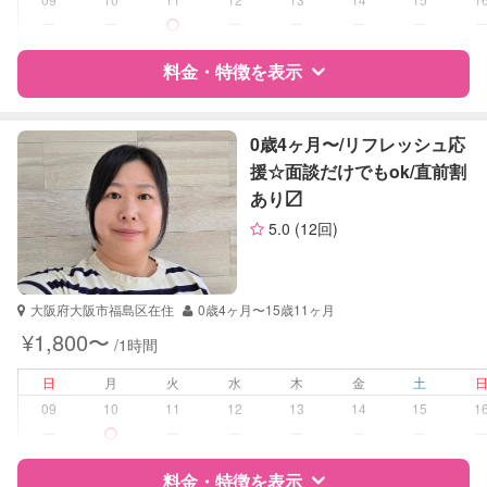
中学生
ー
ー
ー
ー
ー
ー
対応科目
英語
料金・特徴を表示
特徴
料金
レビュー
0歳4ヶ月〜/リフレッシュ応
援☆面談だけでもok/直前割
あり〼
サポートの特徴
5.0
(12回)
資格
企業型割引対象(旧内閣府補助対象)
自治体届出済ベビーシッター
保育士
大阪府大阪市福島区在住
0歳4ヶ月〜15歳11ヶ月
幼稚園教諭
¥1,800〜
/1時間
受験対策
なし
日
月
火
水
木
金
土
09
10
11
12
13
14
15
1
学校/塾の補習・宿題
小学生
ー
ー
ー
ー
ー
ー
対応科目
国語
料金・特徴を表示