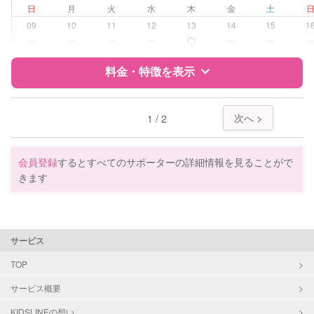
日
月
火
水
木
金
土
学校/塾の補習・宿題
小学生
09
10
11
12
13
14
15
1
ー
ー
ー
ー
ー
ー
対応科目
国語
算数
料金・特徴を表示
特徴
料金
レビュー
次へ >
1 / 2
サポートの特徴
会員登録
するとすべてのサポーターの詳細情報を見ることがで
きます
資格
自治体届出済ベビーシッター
保育士
幼稚園教諭
サービス
受験対策
小学校受験
TOP
学校/塾の補習・宿題
小学生
サービス概要
KIDSLINEの想い