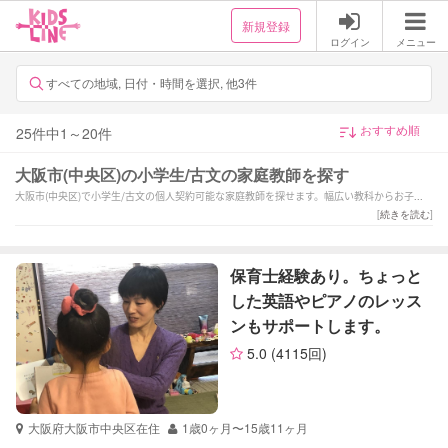
新規登録
ログイン
メニュー
すべての地域, 日付・時間を選択, 他3件
25
件中
1
～
20
件
大阪市(中央区)の小学生/古文の家庭教師を探す
大阪市(中央区)で小学生/古文の個人契約可能な家庭教師を探せます。幅広い教科からお子様
にあった家庭教師を選択できます。
[
続きを読む
]
保育士経験あり。ちょっと
した英語やピアノのレッス
ンもサポートします。
5.0
(4115回)
大阪府大阪市中央区在住
1歳0ヶ月〜15歳11ヶ月