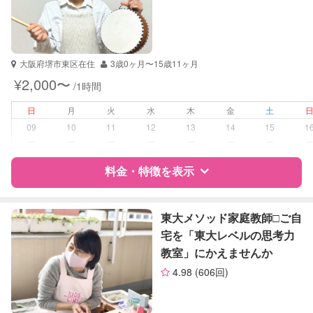
資格
自治体届出済ベビーシッター
保育士
幼稚園教諭
大阪府堺市東区在住
3歳0ヶ月〜15歳11ヶ月
¥2,000〜
/1時間
受験対策
小学校受験
高校受験
日
月
火
水
木
金
土
大学受験
09
10
11
12
13
14
15
1
ー
ー
ー
ー
ー
ー
ー
学校/塾の補習・宿題
小学生
中学生
料金・特徴を表示
高校生
特徴
料金
レビュー
対応科目
国語
東大メソッド家庭教師□︎ご自
算数
宅を「東大レベルの思考力
理科
教室」にかえませんか
サポートの特徴
社会
4.98
(606回)
英語
資格
自治体届出済ベビーシッター
古文
看護師
漢文