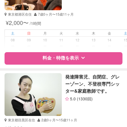
受験対策
小学校受験
東京都港区在住
7歳0ヶ月〜15歳11ヶ月
中学受験
¥2,000〜
/1時間
学校/塾の補習・宿題
小学生
土
日
月
火
水
木
金
中学生
08
09
10
11
12
13
14
1
高校生
ー
ー
ー
ー
ー
ー
ー
対応科目
料金・特徴を表示
国語
算数
理科
特徴
料金
レビュー
社会
発達障害児、自閉症、グレ
英語
ーゾーン、不登校専門シッ
英会話
ター&家庭教師です。
サポートの特徴
TOEIC
5.0
(1330回)
英検
資格
なし
受験対策
小学校受験
東京都目黒区在住
2歳0ヶ月〜15歳11ヶ月
中学受験