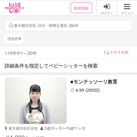
新規登録
ログイン
メニュー
東京都渋谷区, 日付・時間を選択, 他6件
渋谷区
115
件中
1
～
20
件
詳細条件を指定してベビーシッターを検索
■モンテッソーリ教育
4.99
(285回)
東京都渋谷区在住
0歳10ヶ月〜15歳11ヶ月