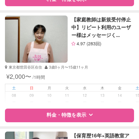
算数
理科
特徴
料金
レビュー
社会
【家庭教師は新規受付停止
英語
中】リピート利用のユーザ
ー様はメッセージく...
サポートの特徴
4.97
(283回)
資格
自治体届出済ベビーシッター
看護師
東京都世田谷区在住
3歳0ヶ月〜15歳11ヶ月
受験対策
中学受験
¥2,000〜
/1時間
高校受験
土
日
月
火
水
木
金
学校/塾の補習・宿題
小学生
08
09
10
11
12
13
14
1
中学生
ー
ー
ー
ー
ー
ー
ー
対応科目
料金・特徴を表示
国語
算数
理科
特徴
料金
レビュー
社会
【保育歴16年×英語教室ア