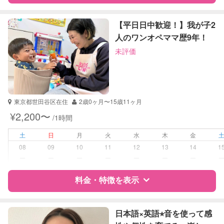
特徴
料金
レビュー
【平日日中歓迎！】我が子2
人のワンオペママ歴9年！
未評価
サポートの特徴
資格
企業型割引対象(旧内閣府補助対象)
自治体届出済ベビーシッター
東京都世田谷区在住
2歳0ヶ月〜15歳11ヶ月
受験対策
小学校受験
¥2,200〜
/1時間
中学受験
高校受験
土
日
月
火
水
木
金
大学受験
08
09
10
11
12
13
14
1
ー
ー
ー
ー
ー
ー
ー
学校/塾の補習・宿題
小学生
中学生
料金・特徴を表示
高校生
特徴
料金
レビュー
対応科目
国語
日本語×英語⭐︎音を使って感
算数