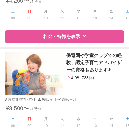
¥4,200〜
/1時間
土
日
月
火
水
木
金
08
09
10
11
12
13
14
1
ー
ー
ー
ー
ー
ー
ー
料金・特徴を表示
特徴
料金
レビュー
保育園や学童クラブでの経
験、認定子育てアドバイザ
ーの資格もあります♪
サポートの特徴
4.98
(738回)
資格
自治体届出済ベビーシッター
幼稚園教諭
東京都渋谷区在住
0歳0ヶ月〜13歳0ヶ月
受験対策
小学校受験
¥3,500〜
/1時間
学校/塾の補習・宿題
小学生
土
日
月
火
水
木
金
08
09
10
11
12
13
14
1