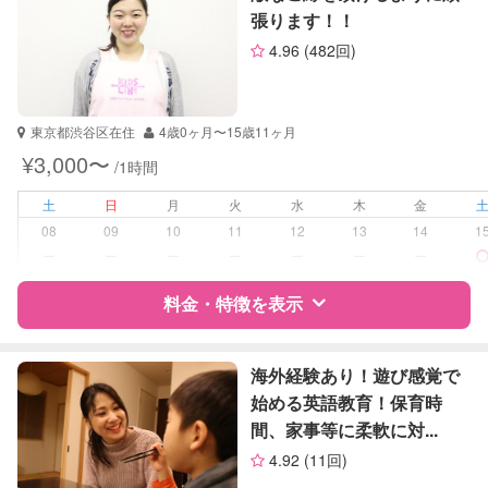
張ります！！
サポートの特徴
4.96
(482回)
資格
なし
受験対策
小学校受験
東京都渋谷区在住
4歳0ヶ月〜15歳11ヶ月
¥3,000〜
/1時間
学校/塾の補習・宿題
なし
土
日
月
火
水
木
金
対応科目
なし
08
09
10
11
12
13
14
1
ー
ー
ー
ー
ー
ー
ー
料金・特徴を表示
特徴
料金
レビュー
海外経験あり！遊び感覚で
始める英語教育！保育時
間、家事等に柔軟に対...
サポートの特徴
4.92
(11回)
資格
なし