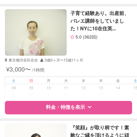
英検
特徴
料金
レビュー
子育て経験あり。出産前、
バレエ講師をしていまし
た！NYに10在住英...
サポートの特徴
5.0
(362回)
資格
自治体届出済ベビーシッター
保育士
東京都渋谷区在住
3歳0ヶ月〜15歳11ヶ月
受験対策
小学校受験
¥3,000〜
/1時間
中学受験
土
日
月
火
水
木
金
学校/塾の補習・宿題
小学生
08
09
10
11
12
13
14
1
ー
ー
ー
ー
ー
ー
ー
対応科目
国語
料金・特徴を表示
算数
特徴
料金
レビュー
『笑顔』が取り柄です！素
敵なご縁を頂けるように頑