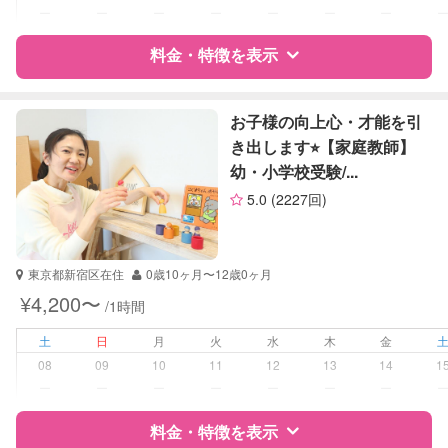
対応科目
国語
ー
ー
ー
ー
ー
ー
ー
算数
料金・特徴を表示
理科
社会
英語
特徴
料金
レビュー
英会話
お子様の向上心・才能を引
英検
き出します⭐︎【家庭教師】
幼・小学校受験/...
サポートの特徴
5.0
(2227回)
資格
企業型割引対象(旧内閣府補助対象)
自治体届出済ベビーシッター
保育士
東京都新宿区在住
0歳10ヶ月〜12歳0ヶ月
幼稚園教諭
¥4,200〜
/1時間
受験対策
小学校受験
土
日
月
火
水
木
金
08
09
10
11
12
13
14
1
学校/塾の補習・宿題
なし
ー
ー
ー
ー
ー
ー
ー
対応科目
なし
料金・特徴を表示