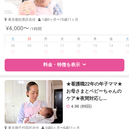
資格
企業型割引対象(旧内閣府補助対象)
自治体届出済ベビーシッター
保育士
東京都目黒区在住
1歳0ヶ月〜15歳11ヶ月
幼稚園教諭
¥4,000〜
/1時間
受験対策
なし
土
日
月
火
水
木
金
08
09
10
11
12
13
14
1
学校/塾の補習・宿題
小学生
ー
対応科目
英語
料金・特徴を表示
英会話
特徴
料金
レビュー
★看護職22年の年子ママ★
お母さまとベビーちゃんの
ケア★夜間対応し...
サポートの特徴
4.96
(89回)
資格
企業型割引対象(旧内閣府補助対象)
自治体届出済ベビーシッター
保育士
東京都千代田区在住
0歳0ヶ月〜6歳11ヶ月