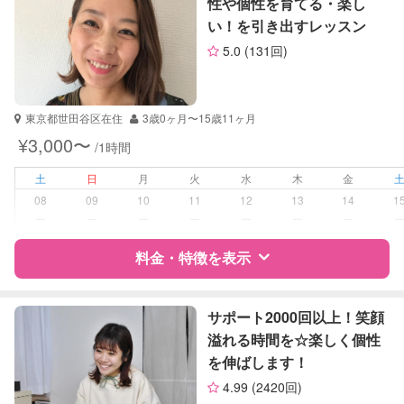
性や個性を育てる・楽し
理科
い！を引き出すレッスン
サポートの特徴
社会
5.0
(131回)
英語
資格
自治体届出済ベビーシッター
TOEIC
保育士
TOEFL
英検
東京都世田谷区在住
3歳0ヶ月〜15歳11ヶ月
受験対策
なし
¥3,000〜
/1時間
学校/塾の補習・宿題
小学生
土
日
月
火
水
木
金
08
09
10
11
12
13
14
1
対応科目
国語
ー
ー
ー
ー
ー
ー
ー
算数
料金・特徴を表示
理科
社会
英語
特徴
料金
レビュー
サポート2000回以上！笑顔
溢れる時間を☆楽しく個性
を伸ばします！
サポートの特徴
4.99
(2420回)