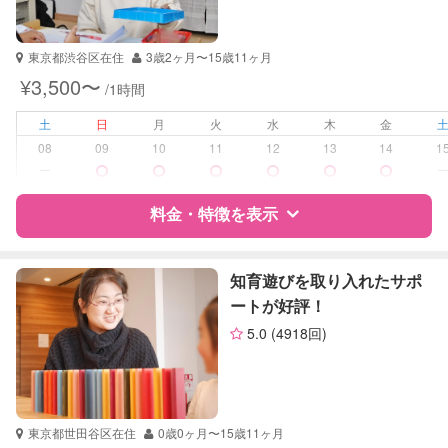
資格
なし
受験対策
小学校受験
東京都渋谷区在住
3歳2ヶ月〜15歳11ヶ月
¥3,500〜
/1時間
学校/塾の補習・宿題
小学生
土
日
月
火
水
木
金
対応科目
国語
08
09
10
11
12
13
14
1
英語
ー
料金・特徴を表示
特徴
料金
レビュー
知育遊びを取り入れたサポ
ートが好評！
5.0
(4918回)
サポートの特徴
資格
自治体届出済ベビーシッター
受験対策
小学校受験
東京都世田谷区在住
0歳0ヶ月〜15歳11ヶ月