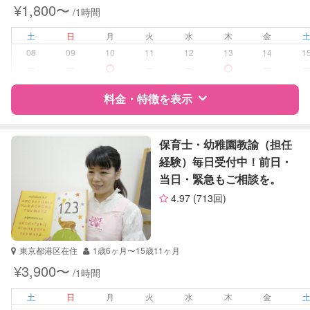
¥1,800〜
/1時間
学校/塾の補習・宿題
小学生
土
日
月
火
水
木
金
対応科目
国語
08
09
10
11
12
13
14
1
算数
ー
ー
ー
ー
ー
理科
社会
料金・特徴を表示
英語
特徴
料金
レビュー
保育士・幼稚園教諭（担任
経験）毎日受付中！前日・
当日・緊急もご相談を。
サポートの特徴
4.97
(713回)
資格
自治体届出済ベビーシッター
受験対策
なし
東京都港区在住
1歳6ヶ月〜15歳11ヶ月
¥3,900〜
/1時間
学校/塾の補習・宿題
小学生
土
日
月
火
水
木
金