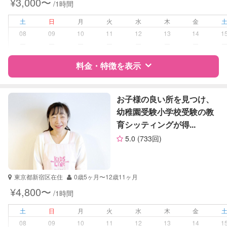
¥3,000〜
/1時間
高校受験
大学受験
土
日
月
火
水
木
金
08
09
10
11
12
13
14
1
学校/塾の補習・宿題
小学生
ー
ー
ー
ー
ー
ー
ー
中学生
高校生
料金・特徴を表示
対応科目
国語
特徴
料金
レビュー
社会
お子様の良い所を見つけ、
英語
幼稚園受験小学校受験の教
世界史
育シッティングが得...
サポートの特徴
英会話
5.0
(733回)
TOEIC
資格
自治体届出済ベビーシッター
TOEFL
英検
受験対策
小学校受験
東京都新宿区在住
0歳5ヶ月〜12歳11ヶ月
中学受験
¥4,800〜
/1時間
学校/塾の補習・宿題
小学生
土
日
月
火
水
木
金
08
09
10
11
12
13
14
1