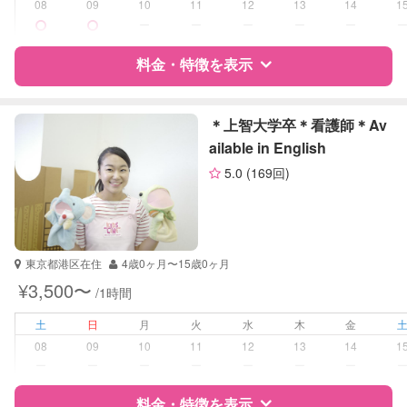
対応科目
なし
08
09
10
11
12
13
14
1
ー
ー
ー
ー
ー
料金・特徴を表示
特徴
料金
レビュー
＊上智大学卒＊看護師＊Av
ailable in English
5.0
(169回)
サポートの特徴
資格
企業型割引対象(旧内閣府補助対象)
自治体届出済ベビーシッター
保育士
東京都港区在住
4歳0ヶ月〜15歳0ヶ月
幼稚園教諭
¥3,500〜
/1時間
受験対策
なし
土
日
月
火
水
木
金
08
09
10
11
12
13
14
1
学校/塾の補習・宿題
小学生
ー
ー
ー
ー
ー
ー
ー
対応科目
料金・特徴を表示
国語