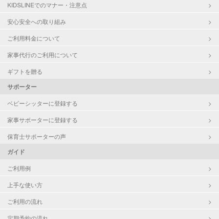
対応科目
国語
KIDSLINEでのマナー・注意点
算数
安心安全への取り組み
理科
数学
ご利用料金について
古文
家事代行のご利用について
漢文
生物
ギフトを贈る
日本史
サポーター
世界史
地理
ベビーシッターに登録する
英検
家事サポーターに登録する
保育士サポーターの声
ガイド
ご利用例
上手な使い方
ご利用の流れ
定期予約の流れ