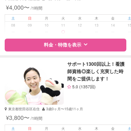
幼稚園教諭
¥4,000〜
/1時間
全国保育サービス協会(ACSA)認定ベ
ビーシッター
土
日
月
火
水
木
金
08
09
10
11
12
13
14
1
受験対策
小学校受験
ー
ー
ー
ー
ー
ー
学校/塾の補習・宿題
なし
料金・特徴を表示
対応科目
国語
特徴
料金
レビュー
算数
サポート1300回以上！看護
師資格◎楽しく充実した時
間をご提供します！
サポートの特徴
5.0
(1357回)
資格
企業型割引対象(旧内閣府補助対象)
自治体届出済ベビーシッター
看護師
東京都世田谷区在住
3歳0ヶ月〜15歳11ヶ月
助産師
¥3,800〜
/1時間
保健師
土
日
月
火
水
木
金