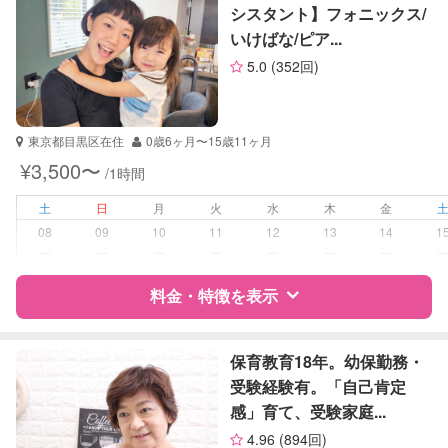
英語
シスタント】フォニックス/
小論文
いけばな/ピア...
サポートの特徴
生物
5.0
(352回)
英会話
資格
なし
英検
受験対策
中学受験
東京都目黒区在住
0歳6ヶ月〜15歳11ヶ月
¥3,500〜
/1時間
学校/塾の補習・宿題
小学生
土
日
月
火
水
木
金
対応科目
国語
08
09
10
11
12
13
14
1
算数
ー
ー
ー
ー
ー
ー
ー
理科
料金・特徴を表示
社会
特徴
料金
レビュー
保育教育18年。幼保勤務・
受験経験有。「自己肯定
感」育て、受験家庭...
サポートの特徴
4.96
(894回)