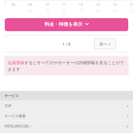
受験対策
高校受験
08
09
10
11
12
13
14
1
ー
学校/塾の補習・宿題
小学生
中学生
料金・特徴を表示
高校生
特徴
料金
レビュー
対応科目
国語
次へ >
1 / 6
算数
理科
サポートの特徴
社会
会員登録
するとすべてのサポーターの詳細情報を見ることがで
英語
きます
資格
企業型割引対象(旧内閣府補助対象)
自治体届出済ベビーシッター
看護師
サービス
受験対策
小学校受験
TOP
学校/塾の補習・宿題
小学生
サービス概要
中学生
KIDSLINEの想い