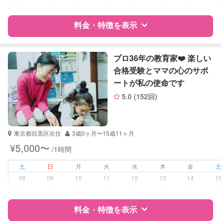
対応科目
なし
ー
ー
ー
ー
ー
ー
ー
料金・特徴を表示
特徴
料金
レビュー
プロ36年の教育家❤️ 楽しい
合格受験とママの心のサポ
ートが私の使命です
サポートの特徴
5.0
(152回)
資格
企業型割引対象(旧内閣府補助対象)
自治体届出済ベビーシッター
東京都目黒区在住
3歳0ヶ月〜15歳11ヶ月
受験対策
なし
¥5,000〜
/1時間
学校/塾の補習・宿題
小学生
土
日
月
火
水
木
金
中学生
08
09
10
11
12
13
14
1
ー
ー
ー
ー
ー
ー
ー
対応科目
英語
料金・特徴を表示
英会話
TOEIC