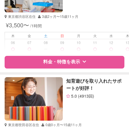
資格
なし
受験対策
小学校受験
東京都渋谷区在住
3歳2ヶ月〜15歳11ヶ月
¥3,500〜
/1時間
学校/塾の補習・宿題
小学生
木
金
土
日
月
火
水
対応科目
国語
06
07
08
09
10
11
12
1
英語
ー
料金・特徴を表示
特徴
料金
レビュー
知育遊びを取り入れたサポ
ートが好評！
5.0
(4913回)
サポートの特徴
資格
自治体届出済ベビーシッター
受験対策
小学校受験
東京都世田谷区在住
0歳0ヶ月〜15歳11ヶ月