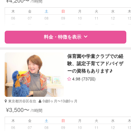
¥4,200〜
/1時間
木
金
土
日
月
火
水
06
07
08
09
10
11
12
1
ー
ー
ー
ー
ー
ー
ー
料金・特徴を表示
特徴
料金
レビュー
保育園や学童クラブでの経
験、認定子育てアドバイザ
ーの資格もあります♪
サポートの特徴
4.98
(737回)
資格
自治体届出済ベビーシッター
幼稚園教諭
東京都渋谷区在住
0歳0ヶ月〜13歳0ヶ月
受験対策
小学校受験
¥3,500〜
/1時間
学校/塾の補習・宿題
小学生
木
金
土
日
月
火
水
06
07
08
09
10
11
12
1