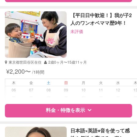
特徴
料金
レビュー
【平日日中歓迎！】我が子2
人のワンオペママ歴9年！
未評価
サポートの特徴
資格
企業型割引対象(旧内閣府補助対象)
自治体届出済ベビーシッター
東京都世田谷区在住
2歳0ヶ月〜15歳11ヶ月
受験対策
小学校受験
¥2,200〜
/1時間
中学受験
高校受験
木
金
土
日
月
火
水
大学受験
06
07
08
09
10
11
12
1
ー
ー
ー
ー
ー
ー
ー
学校/塾の補習・宿題
小学生
中学生
料金・特徴を表示
高校生
特徴
料金
レビュー
対応科目
国語
日本語×英語⭐︎音を使って感
算数