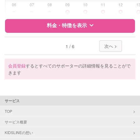
受験対策
高校受験
06
07
08
09
10
11
12
1
ー
ー
ー
学校/塾の補習・宿題
小学生
中学生
料金・特徴を表示
高校生
特徴
料金
レビュー
対応科目
国語
次へ >
1 / 6
算数
理科
サポートの特徴
社会
会員登録
するとすべてのサポーターの詳細情報を見ることがで
英語
きます
資格
企業型割引対象(旧内閣府補助対象)
自治体届出済ベビーシッター
看護師
サービス
受験対策
小学校受験
TOP
学校/塾の補習・宿題
小学生
サービス概要
中学生
KIDSLINEの想い