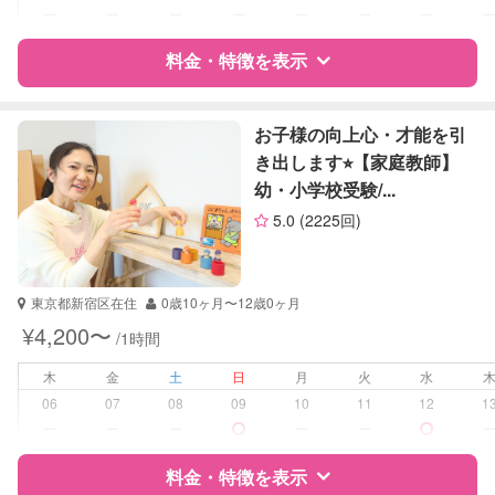
対応科目
国語
ー
ー
ー
ー
ー
ー
ー
算数
料金・特徴を表示
理科
社会
英語
特徴
料金
レビュー
英会話
お子様の向上心・才能を引
英検
き出します⭐︎【家庭教師】
幼・小学校受験/...
サポートの特徴
5.0
(2225回)
資格
企業型割引対象(旧内閣府補助対象)
自治体届出済ベビーシッター
保育士
東京都新宿区在住
0歳10ヶ月〜12歳0ヶ月
幼稚園教諭
¥4,200〜
/1時間
受験対策
小学校受験
木
金
土
日
月
火
水
06
07
08
09
10
11
12
1
学校/塾の補習・宿題
なし
ー
ー
ー
ー
ー
対応科目
なし
料金・特徴を表示