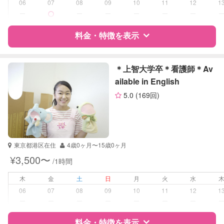
対応科目
なし
06
07
08
09
10
11
12
1
ー
ー
ー
ー
ー
ー
料金・特徴を表示
特徴
料金
レビュー
＊上智大学卒＊看護師＊Av
ailable in English
5.0
(169回)
サポートの特徴
資格
企業型割引対象(旧内閣府補助対象)
自治体届出済ベビーシッター
保育士
東京都港区在住
4歳0ヶ月〜15歳0ヶ月
幼稚園教諭
¥3,500〜
/1時間
受験対策
なし
木
金
土
日
月
火
水
06
07
08
09
10
11
12
1
学校/塾の補習・宿題
小学生
ー
ー
ー
ー
ー
ー
ー
対応科目
料金・特徴を表示
国語