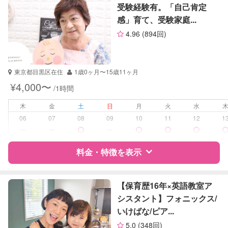
英語
受験経験有。「自己肯定
小論文
感」育て、受験家庭...
サポートの特徴
生物
4.96
(894回)
英会話
資格
なし
英検
受験対策
中学受験
東京都目黒区在住
1歳0ヶ月〜15歳11ヶ月
¥4,000〜
/1時間
学校/塾の補習・宿題
小学生
木
金
土
日
月
火
水
対応科目
国語
06
07
08
09
10
11
12
1
算数
ー
ー
ー
理科
社会
料金・特徴を表示
特徴
料金
レビュー
【保育歴16年×英語教室ア
シスタント】フォニックス/
いけばな/ピア...
サポートの特徴
5.0
(348回)