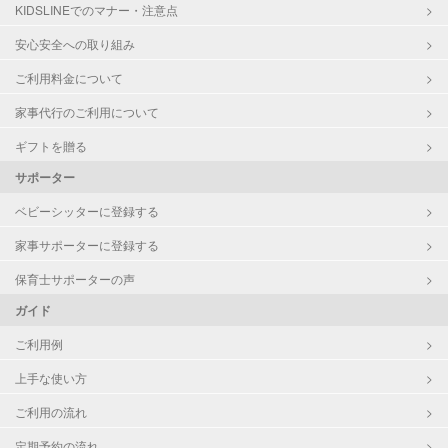
対応科目
国語
KIDSLINEでのマナー・注意点
算数
安心安全への取り組み
理科
数学
ご利用料金について
古文
家事代行のご利用について
漢文
生物
ギフトを贈る
日本史
サポーター
世界史
地理
ベビーシッターに登録する
英検
家事サポーターに登録する
保育士サポーターの声
ガイド
ご利用例
上手な使い方
ご利用の流れ
定期予約の流れ