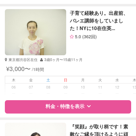
英検
特徴
料金
レビュー
子育て経験あり。出産前、
バレエ講師をしていまし
た！NYに10在住英...
サポートの特徴
5.0
(362回)
資格
自治体届出済ベビーシッター
保育士
東京都渋谷区在住
3歳0ヶ月〜15歳11ヶ月
受験対策
小学校受験
¥3,000〜
/1時間
中学受験
木
金
土
日
月
火
水
学校/塾の補習・宿題
小学生
06
07
08
09
10
11
12
1
ー
ー
ー
ー
ー
ー
ー
対応科目
国語
料金・特徴を表示
算数
特徴
料金
レビュー
『笑顔』が取り柄です！素
敵なご縁を頂けるように頑