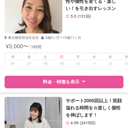
性や個性を育てる・楽し
理科
い！を引き出すレッスン
サポートの特徴
社会
5.0
(131回)
英語
資格
自治体届出済ベビーシッター
TOEIC
保育士
TOEFL
英検
東京都世田谷区在住
3歳0ヶ月〜15歳11ヶ月
受験対策
なし
¥3,000〜
/1時間
学校/塾の補習・宿題
小学生
木
金
土
日
月
火
水
06
07
08
09
10
11
12
1
対応科目
国語
ー
ー
ー
ー
ー
ー
ー
算数
料金・特徴を表示
理科
社会
英語
特徴
料金
レビュー
サポート2000回以上！笑顔
溢れる時間を☆楽しく個性
を伸ばします！
サポートの特徴
4.99
(2419回)