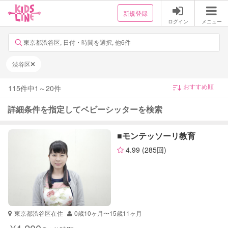
新規登録
ログイン
メニュー
東京都渋谷区, 日付・時間を選択, 他6件
渋谷区
115
件中
1
～
20
件
詳細条件を指定してベビーシッターを検索
■モンテッソーリ教育
4.99
(285回)
東京都渋谷区在住
0歳10ヶ月〜15歳11ヶ月