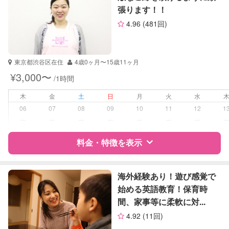
張ります！！
サポートの特徴
4.96
(481回)
資格
なし
受験対策
小学校受験
東京都渋谷区在住
4歳0ヶ月〜15歳11ヶ月
¥3,000〜
/1時間
学校/塾の補習・宿題
なし
木
金
土
日
月
火
水
対応科目
なし
06
07
08
09
10
11
12
1
ー
ー
ー
ー
ー
ー
ー
料金・特徴を表示
特徴
料金
レビュー
海外経験あり！遊び感覚で
始める英語教育！保育時
間、家事等に柔軟に対...
サポートの特徴
4.92
(11回)
資格
なし