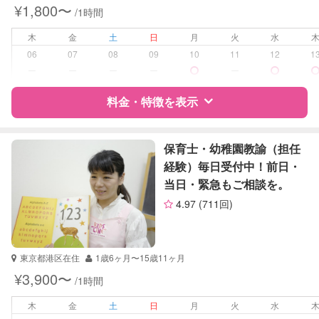
¥1,800〜
/1時間
学校/塾の補習・宿題
小学生
木
金
土
日
月
火
水
対応科目
国語
06
07
08
09
10
11
12
1
算数
ー
ー
ー
ー
ー
理科
社会
料金・特徴を表示
英語
特徴
料金
レビュー
保育士・幼稚園教諭（担任
経験）毎日受付中！前日・
当日・緊急もご相談を。
サポートの特徴
4.97
(711回)
資格
自治体届出済ベビーシッター
受験対策
なし
東京都港区在住
1歳6ヶ月〜15歳11ヶ月
¥3,900〜
/1時間
学校/塾の補習・宿題
小学生
木
金
土
日
月
火
水