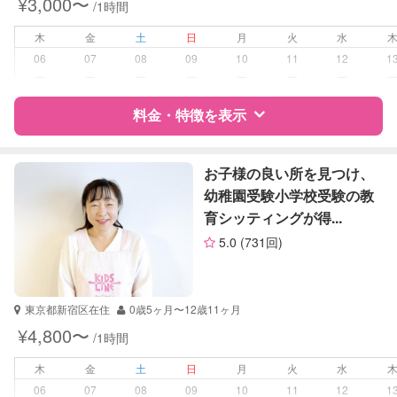
¥3,000〜
/1時間
高校受験
大学受験
木
金
土
日
月
火
水
06
07
08
09
10
11
12
1
学校/塾の補習・宿題
小学生
ー
ー
ー
ー
ー
ー
ー
中学生
高校生
料金・特徴を表示
対応科目
国語
特徴
料金
レビュー
社会
お子様の良い所を見つけ、
英語
幼稚園受験小学校受験の教
世界史
育シッティングが得...
サポートの特徴
英会話
5.0
(731回)
TOEIC
資格
自治体届出済ベビーシッター
TOEFL
英検
受験対策
小学校受験
東京都新宿区在住
0歳5ヶ月〜12歳11ヶ月
中学受験
¥4,800〜
/1時間
学校/塾の補習・宿題
小学生
木
金
土
日
月
火
水
06
07
08
09
10
11
12
1