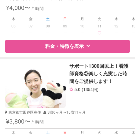
幼稚園教諭
¥4,000〜
/1時間
受験対策
なし
木
金
土
日
月
火
水
06
07
08
09
10
11
12
1
学校/塾の補習・宿題
小学生
ー
ー
ー
ー
ー
ー
対応科目
英語
料金・特徴を表示
英会話
特徴
料金
レビュー
サポート1300回以上！看護
師資格◎楽しく充実した時
間をご提供します！
サポートの特徴
5.0
(1354回)
資格
企業型割引対象(旧内閣府補助対象)
自治体届出済ベビーシッター
看護師
東京都世田谷区在住
3歳0ヶ月〜15歳11ヶ月
助産師
¥3,800〜
/1時間
保健師
木
金
土
日
月
火
水