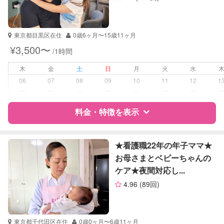
資格
企業型割引対象(旧内閣府補助対象)
自治体届出済ベビーシッター
保育士
東京都目黒区在住
0歳6ヶ月〜15歳11ヶ月
幼稚園教諭
¥3,500〜
/1時間
全国保育サービス協会(ACSA)認定ベ
ビーシッター
木
金
土
日
月
火
水
06
07
08
09
10
11
12
1
受験対策
小学校受験
ー
ー
ー
ー
ー
ー
ー
学校/塾の補習・宿題
なし
料金・特徴を表示
対応科目
国語
特徴
料金
レビュー
算数
★看護職22年の年子ママ★
お母さまとベビーちゃんの
ケア★夜間対応し...
サポートの特徴
4.96
(89回)
資格
企業型割引対象(旧内閣府補助対象)
自治体届出済ベビーシッター
保育士
東京都千代田区在住
0歳0ヶ月〜6歳11ヶ月