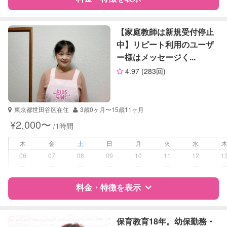
算数
理科
特徴
料金
レビュー
社会
【家庭教師は新規受付停止
英語
中】リピート利用のユーザ
ー様はメッセージく...
サポートの特徴
4.97
(283回)
資格
自治体届出済ベビーシッター
看護師
東京都世田谷区在住
3歳0ヶ月〜15歳11ヶ月
受験対策
中学受験
¥2,000〜
/1時間
高校受験
木
金
土
日
月
火
水
学校/塾の補習・宿題
小学生
06
07
08
09
10
11
12
1
中学生
ー
ー
ー
ー
ー
ー
ー
対応科目
料金・特徴を表示
国語
算数
理科
特徴
料金
レビュー
社会
保育教育18年。幼保勤務・