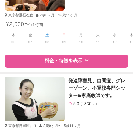
受験対策
小学校受験
東京都港区在住
7歳0ヶ月〜15歳11ヶ月
中学受験
¥2,000〜
/1時間
学校/塾の補習・宿題
小学生
木
金
土
日
月
火
水
中学生
06
07
08
09
10
11
12
1
高校生
ー
ー
ー
ー
ー
ー
ー
対応科目
料金・特徴を表示
国語
算数
理科
特徴
料金
レビュー
社会
発達障害児、自閉症、グレ
英語
ーゾーン、不登校専門シッ
英会話
ター&家庭教師です。
サポートの特徴
TOEIC
5.0
(1330回)
英検
資格
なし
受験対策
小学校受験
東京都目黒区在住
2歳0ヶ月〜15歳11ヶ月
中学受験