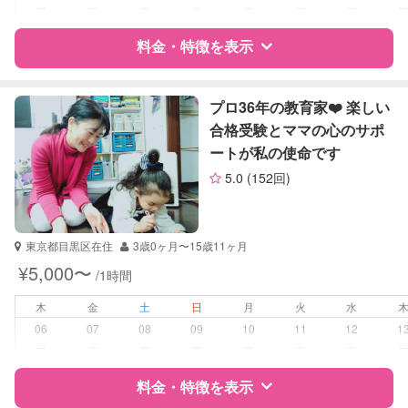
対応科目
なし
ー
ー
ー
ー
ー
ー
ー
料金・特徴を表示
特徴
料金
レビュー
プロ36年の教育家❤️ 楽しい
合格受験とママの心のサポ
ートが私の使命です
サポートの特徴
5.0
(152回)
資格
企業型割引対象(旧内閣府補助対象)
自治体届出済ベビーシッター
東京都目黒区在住
3歳0ヶ月〜15歳11ヶ月
受験対策
なし
¥5,000〜
/1時間
学校/塾の補習・宿題
小学生
木
金
土
日
月
火
水
中学生
06
07
08
09
10
11
12
1
ー
ー
ー
ー
ー
ー
ー
対応科目
英語
料金・特徴を表示
英会話
TOEIC