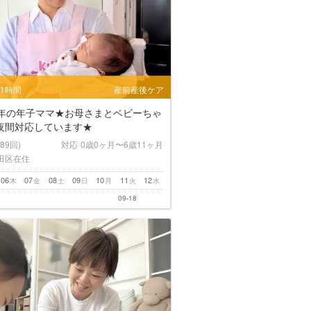
/1時間
産前産後ケア
2年の年子ママ★お母さまとベビーちゃ
夜間対応しています★
(89回)
対応
0歳0ヶ月〜6歳11ヶ月
田区在住
06
07
08
09
10
11
12
木
金
土
日
月
火
水
09-18