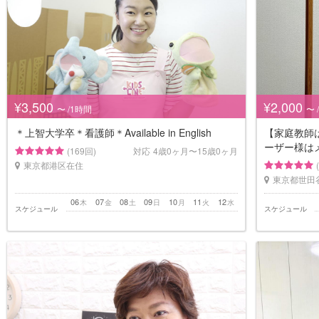
¥3,500
¥2,000
〜 /1時間
〜 
＊上智大学卒＊看護師＊Available in English
【家庭教師
ーザー様は
(169回)
対応
4歳0ヶ月〜15歳0ヶ月
東京都港区在住
東京都世田
06
07
08
09
10
11
12
木
金
土
日
月
火
水
スケジュール
スケジュール