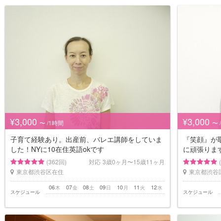
¥3,000
¥3,000
〜 /1時間
〜 
子育て経験あり。出産前、バレエ講師をしていま
『笑顔』が
した！NYに10在住英語okです
に頑張りま
(362回)
対応
3歳0ヶ月〜15歳11ヶ月
東京都渋谷区在住
東京都渋谷
06
07
08
09
10
11
12
木
金
土
日
月
火
水
スケジュール
スケジュール