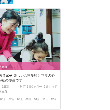
/1時間
教育家❤️ 楽しい合格受験とママの心
が私の使命です
(152回)
対応
3歳0ヶ月〜15歳11ヶ月
区在住
06
07
08
09
10
11
12
木
金
土
日
月
火
水