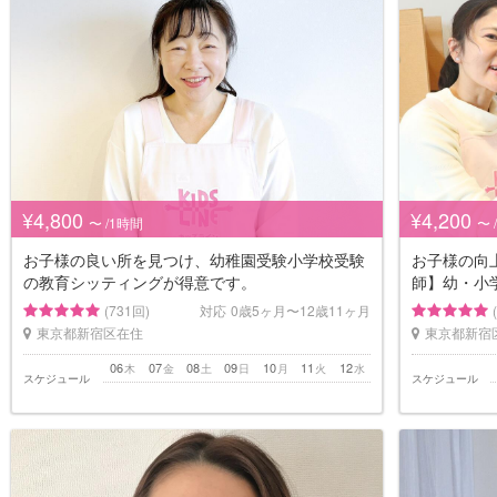
¥4,800
¥4,200
〜 /1時間
〜 
お子様の良い所を見つけ、幼稚園受験小学校受験
お子様の向
の教育シッティングが得意です。
師】幼・小学
(731回)
対応
0歳5ヶ月〜12歳11ヶ月
東京都新宿区在住
東京都新宿
06
07
08
09
10
11
12
木
金
土
日
月
火
水
スケジュール
スケジュール