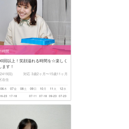
/1時間
000回以上！笑顔溢れる時間を☆楽しく
します！
(2419回)
対応
3歳2ヶ月〜15歳11ヶ月
区在住
06
07
08
09
10
11
12
木
金
土
日
月
火
水
16-23
17-18
07-11
07-18
09-23
07-23