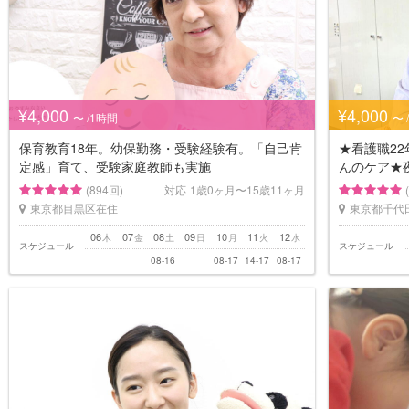
¥4,000
¥4,000
〜 /1時間
〜 
保育教育18年。幼保勤務・受験経験有。「自己肯
★看護職2
定感」育て、受験家庭教師も実施
んのケア★
(894回)
対応
1歳0ヶ月〜15歳11ヶ月
東京都目黒区在住
東京都千代
06
07
08
09
10
11
12
木
金
土
日
月
火
水
スケジュール
スケジュール
08-16
08-17
14-17
08-17