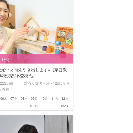
/1時間
上心・才能を引き出します⭐︎【家庭教
校受験/不登校 他
(2225回)
対応
0歳10ヶ月〜12歳0ヶ月
区在住
06
07
08
09
10
11
12
木
金
土
日
月
火
水
08-11
13-14