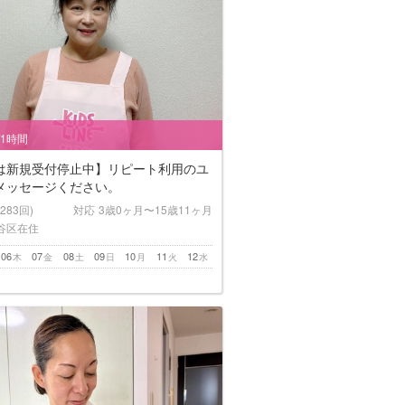
/1時間
は新規受付停止中】リピート利用のユ
メッセージください。
(283回)
対応
3歳0ヶ月〜15歳11ヶ月
谷区在住
06
07
08
09
10
11
12
木
金
土
日
月
火
水