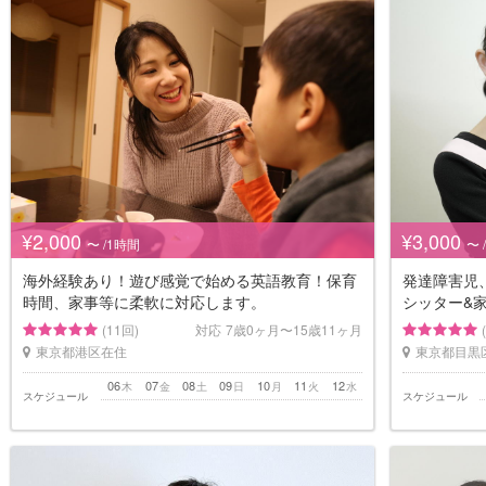
¥2,000
¥3,000
〜 /1時間
〜 
海外経験あり！遊び感覚で始める英語教育！保育
発達障害児
時間、家事等に柔軟に対応します。
シッター&
(11回)
対応
7歳0ヶ月〜15歳11ヶ月
東京都港区在住
東京都目黒
06
07
08
09
10
11
12
木
金
土
日
月
火
水
スケジュール
スケジュール