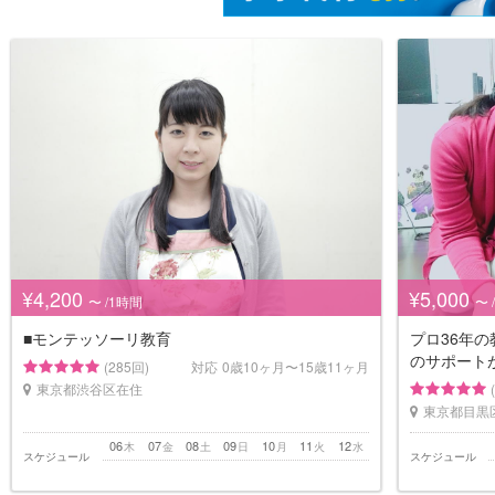
¥4,200
¥5,000
〜 /1時間
〜 
■モンテッソーリ教育
プロ36年の
のサポート
(285回)
対応
0歳10ヶ月〜15歳11ヶ月
東京都渋谷区在住
東京都目黒
06
07
08
09
10
11
12
木
金
土
日
月
火
水
スケジュール
スケジュール