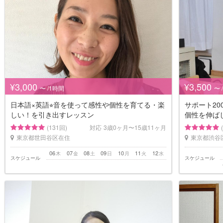
¥3,000
¥3,500
〜 /1時間
〜 
日本語×英語⭐︎音を使って感性や個性を育てる・楽
サポート2
しい！を引き出すレッスン
個性を伸ば
(131回)
対応
3歳0ヶ月〜15歳11ヶ月
東京都世田谷区在住
東京都渋谷
06
07
08
09
10
11
12
木
金
土
日
月
火
水
スケジュール
スケジュール