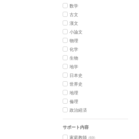
数学
古文
漢文
小論文
物理
化学
生物
地学
日本史
世界史
地理
倫理
政治経済
サポート内容
家庭教師
(69)