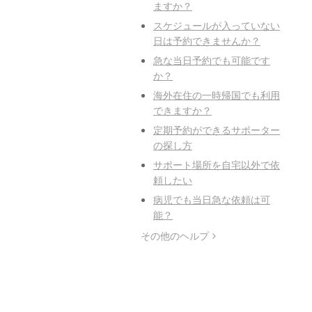
ますか？
スケジュールが入っていない
日は予約できませんか？
急な当日予約でも可能です
か？
海外在住の一時帰国でも利用
できますか？
定期予約ができるサポーター
の探し方
サポート場所を自宅以外で依
頼したい
病児でも当日急な依頼は可
能？
その他のヘルプ