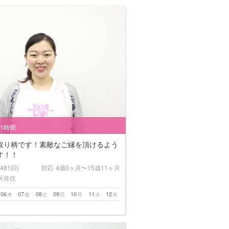
/1時間
取り柄です！素敵なご縁を頂けるよう
す！！
(481回)
対応
4歳0ヶ月〜15歳11ヶ月
区在住
06
07
08
09
10
11
12
木
金
土
日
月
火
水