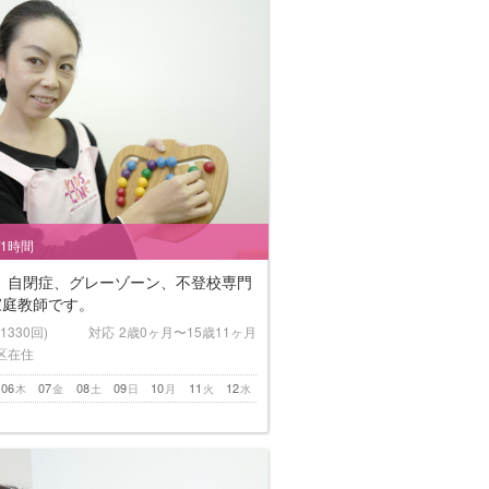
/1時間
、自閉症、グレーゾーン、不登校専門
家庭教師です。
(1330回)
対応
2歳0ヶ月〜15歳11ヶ月
区在住
06
07
08
09
10
11
12
木
金
土
日
月
火
水