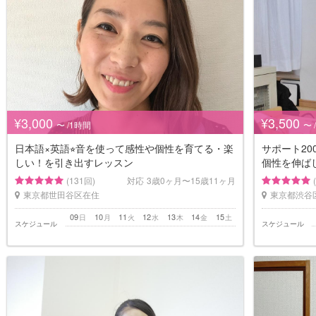
¥3,000
¥3,500
〜 /1時間
〜 
日本語×英語⭐︎音を使って感性や個性を育てる・楽
サポート2
しい！を引き出すレッスン
個性を伸ば
(131回)
対応
3歳0ヶ月〜15歳11ヶ月
東京都世田谷区在住
東京都渋谷
09
10
11
12
13
14
15
日
月
火
水
木
金
土
スケジュール
スケジュール