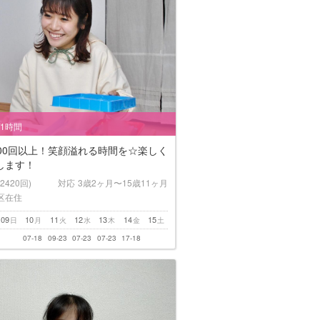
/1時間
000回以上！笑顔溢れる時間を☆楽しく
します！
(2420回)
対応
3歳2ヶ月〜15歳11ヶ月
区在住
09
10
11
12
13
14
15
日
月
火
水
木
金
土
07-18
09-23
07-23
07-23
17-18