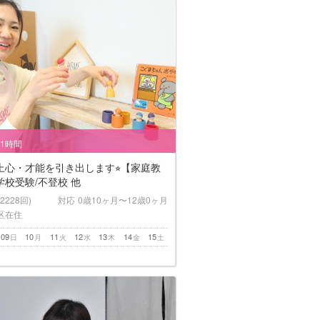
/1時間
上心・才能を引き出します⭐︎【家庭教
校受験/不登校 他
(2228回)
対応
0歳10ヶ月〜12歳0ヶ月
区在住
09
10
11
12
13
14
15
日
月
火
水
木
金
土