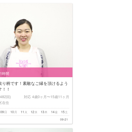
/1時間
取り柄です！素敵なご縁を頂けるよう
す！！
(482回)
対応
4歳0ヶ月〜15歳11ヶ月
区在住
09
10
11
12
13
14
15
日
月
火
水
木
金
土
09-21