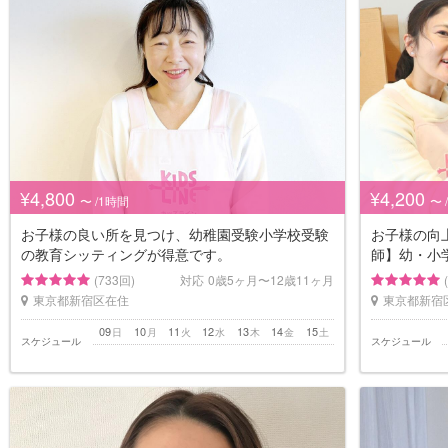
¥4,800
¥4,200
〜 /1時間
〜 
お子様の良い所を見つけ、幼稚園受験小学校受験
お子様の向
の教育シッティングが得意です。
師】幼・小学
(733回)
対応
0歳5ヶ月〜12歳11ヶ月
東京都新宿区在住
東京都新宿
09
10
11
12
13
14
15
日
月
火
水
木
金
土
スケジュール
スケジュール