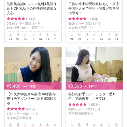
初回英会話レッスン無料♪英語保
子供の小中学受験経験あり！東京
育もOK!乳幼児の担任経験豊富な
外国語大卒で英語・算数／数学等
安心...
指導可！
(154回)
(928回)
0歳10ヶ月〜15歳11ヶ月
5歳0ヶ月〜15歳11ヶ月
神奈川県川崎市中原区在住
東京都大田区在住
土
日
月
火
水
木
金
土
日
月
火
水
木
金
08
09
10
11
12
13
14
08
09
10
11
12
13
14
¥5,400
¥3,500
〜 /1時間
〜 /1時間
【中央大学首席卒業/留学経験有/
笑顔のお手伝い シッター歴10
現役チアダンサー】計約600回サ
年 英語教育 小学受験
ポート！
(1152回)
(595回)
0歳5ヶ月〜15歳11ヶ月
東京都調布市在住
3歳0ヶ月〜15歳11ヶ月
東京都墨田区在住
土
日
月
火
水
木
金
土
日
月
火
水
木
金