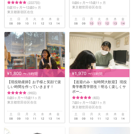
(2227回)
0歳6ヶ月〜15歳11ヶ月
東京都世田谷区在住
0歳10ヶ月〜12歳0ヶ月
東京都新宿区在住
土
日
月
火
水
木
金
土
日
月
火
水
木
金
08
09
10
11
12
13
14
08
09
10
11
12
13
14
¥1,800
¥1,970
〜 /1時間
〜 /1時間
【現役助産師】お子様と笑顔で楽
【送迎のみ・短時間大歓迎】 現役
しい時間を作っていきます！
青学教育学部生！明るく楽しくサ
ポー...
(99回)
0歳0ヶ月〜15歳11ヶ月
(8回)
東京都世田谷区在住
7歳0ヶ月〜15歳11ヶ月
東京都世田谷区在住
土
日
月
火
水
木
金
土
日
月
火
水
木
金
08
09
10
11
12
13
14
08
09
10
11
12
13
14