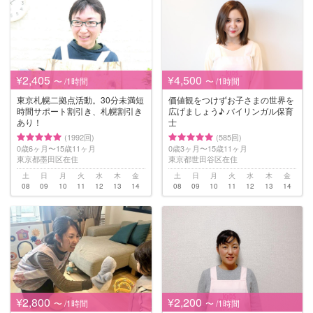
¥2,405
¥4,500
〜 /1時間
〜 /1時間
東京札幌二拠点活動。30分未満短
価値観をつけずお子さまの世界を
時間サポート割引き、札幌割引き
広げましょう♪ バイリンガル保育
あり！
士
(1992回)
(585回)
0歳6ヶ月〜15歳11ヶ月
0歳3ヶ月〜15歳11ヶ月
東京都墨田区在住
東京都世田谷区在住
土
日
月
火
水
木
金
土
日
月
火
水
木
金
08
09
10
11
12
13
14
08
09
10
11
12
13
14
¥2,800
¥2,200
〜 /1時間
〜 /1時間