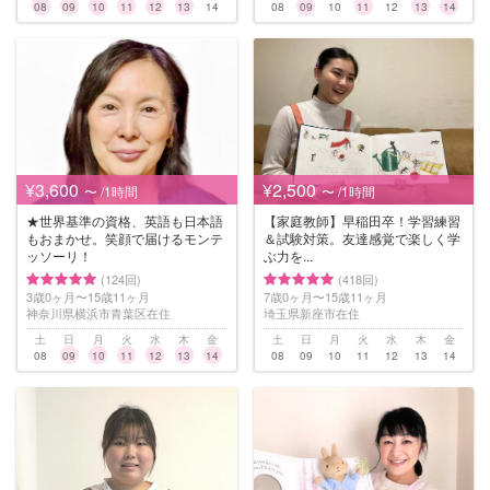
08
09
10
11
12
13
14
08
09
10
11
12
13
14
¥3,600
¥2,500
〜 /1時間
〜 /1時間
★世界基準の資格、英語も日本語
【家庭教師】早稲田卒！学習練習
もおまかせ。笑顔で届けるモンテ
＆試験対策。友達感覚で楽しく学
ッソーリ！
ぶ力を...
(124回)
(418回)
3歳0ヶ月〜15歳11ヶ月
7歳0ヶ月〜15歳11ヶ月
神奈川県横浜市青葉区在住
埼玉県新座市在住
土
日
月
火
水
木
金
土
日
月
火
水
木
金
08
09
10
11
12
13
14
08
09
10
11
12
13
14