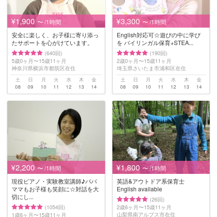
¥1,900
¥3,300
〜 /1時間
〜 /1時間
安全に楽しく、お子様に寄り添っ
English対応可☆遊びの中に学び
たサポートを心がけています。
を バイリンガル保育+STEA...
(640回)
(190回)
5歳0ヶ月〜15歳11ヶ月
2歳0ヶ月〜15歳11ヶ月
神奈川県横浜市都筑区在住
埼玉県さいたま市浦和区在住
土
日
月
火
水
木
金
土
日
月
火
水
木
金
08
09
10
11
12
13
14
08
09
10
11
12
13
14
¥2,200
¥1,800
〜 /1時間
〜 /1時間
現役ピアノ・実験教室講師♪パパ
英語&アウトドア系保育士
ママもお子様も笑顔に☆対話を大
English available
切にし...
(26回)
(1054回)
2歳6ヶ月〜15歳11ヶ月
山梨県南アルプス市在住
1歳6ヶ月〜15歳11ヶ月