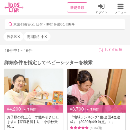
新規登録
ログイン
メニュー
東京都渋谷区, 日付・時間を選択, 他6件
渋谷区
定期割引中
16
件中
1
～
16
件
詳細条件を指定してベビーシッターを検索
¥4,200
¥3,700
〜 /1時間
〜 /1時間
お子様の向上心・才能を引き出し
『地域ランキング1位/全国4位達
ます⭐︎【家庭教師】幼・小学校受
成』（2020年4/9 時点。）』
験/...
(1834回)