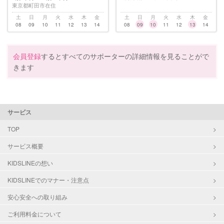
東京都町田市在住
土
日
月
火
水
木
金
土
日
月
火
水
木
金
08
09
10
11
12
13
14
08
09
10
11
12
13
14
会員登録
するとすべてのサポーターの詳細情報を見ることがで
きます
サービス
TOP
サービス概要
KIDSLINEの想い
KIDSLINEでのマナー・注意点
安心安全への取り組み
ご利用料金について