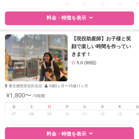
ー
ー
ー
学校/塾の補習・宿題
小学生
中学生
料金・特徴を表示
高校生
特徴
料金
レビュー
対応科目
国語
【現役助産師】お子様と笑
算数
顔で楽しい時間を作ってい
理科
きます！
サポートの特徴
社会
5.0
(99回)
英語
資格
企業型割引対象(旧内閣府補助対象)
TOEIC
自治体届出済ベビーシッター
TOEFL
保育士
英検
東京都世田谷区在住
0歳0ヶ月〜15歳11ヶ月
幼稚園教諭
¥1,800〜
/1時間
受験対策
なし
金
土
日
月
火
水
木
07
08
09
10
11
12
13
1
学校/塾の補習・宿題
なし
ー
ー
ー
ー
ー
ー
ー
対応科目
料金・特徴を表示
国語