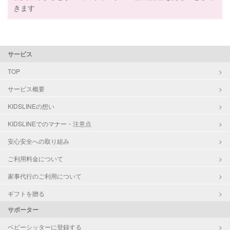
きます
サポートの特徴
資格
企業型割引対象(旧内閣府補助対象)
サービス
自治体届出済ベビーシッター
保育士
TOP
幼稚園教諭
サービス概要
受験対策
なし
KIDSLINEの想い
KIDSLINEでのマナー・注意点
学校/塾の補習・宿題
小学生
中学生
安心安全への取り組み
ご利用料金について
対応科目
英語
英会話
家事代行のご利用について
TOEIC
ギフトを贈る
TOEFL
英検
サポーター
ベビーシッターに登録する