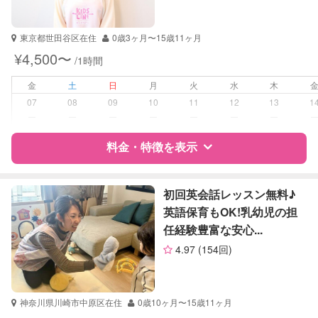
自治体届出済ベビーシッター
東京都世田谷区在住
0歳3ヶ月〜15歳11ヶ月
受験対策
なし
¥4,500〜
/1時間
学校/塾の補習・宿題
小学生
金
土
日
月
火
水
木
中学生
07
08
09
10
11
12
13
1
ー
ー
ー
ー
ー
ー
ー
対応科目
国語
料金・特徴を表示
算数
理科
社会
特徴
料金
レビュー
英語
初回英会話レッスン無料♪
英会話
英語保育もOK!乳幼児の担
任経験豊富な安心...
サポートの特徴
4.97
(154回)
資格
なし
受験対策
小学校受験
神奈川県川崎市中原区在住
0歳10ヶ月〜15歳11ヶ月
中学受験