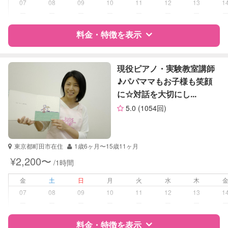
07
08
09
10
11
12
13
1
ー
ー
ー
ー
ー
ー
ー
対応科目
国語
料金・特徴を表示
算数
英語
数学
特徴
料金
レビュー
小論文
現役ピアノ・実験教室講師
♪パパママもお子様も笑顔
に☆対話を大切にし...
サポートの特徴
5.0
(1054回)
資格
企業型割引対象(旧内閣府補助対象)
自治体届出済ベビーシッター
保育士
東京都町田市在住
1歳6ヶ月〜15歳11ヶ月
¥2,200〜
/1時間
受験対策
なし
金
土
日
月
火
水
木
学校/塾の補習・宿題
小学生
07
08
09
10
11
12
13
1
ー
ー
ー
ー
ー
ー
ー
対応科目
国語
料金・特徴を表示
英語