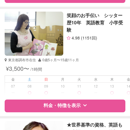
英語
数学
特徴
料金
レビュー
英会話
笑顔のお手伝い シッター
英検
歴10年 英語教育 小学受
験
サポートの特徴
4.98
(1151回)
資格
自治体届出済ベビーシッター
全国保育サービス協会(ACSA)認定ベ
ビーシッター
東京都調布市在住
0歳5ヶ月〜15歳11ヶ月
¥3,500〜
/1時間
受験対策
なし
金
土
日
月
火
水
木
学校/塾の補習・宿題
小学生
07
08
09
10
11
12
13
1
中学生
ー
ー
ー
高校生
料金・特徴を表示
対応科目
国語
算数
特徴
料金
レビュー
理科
★世界基準の資格、英語も
社会