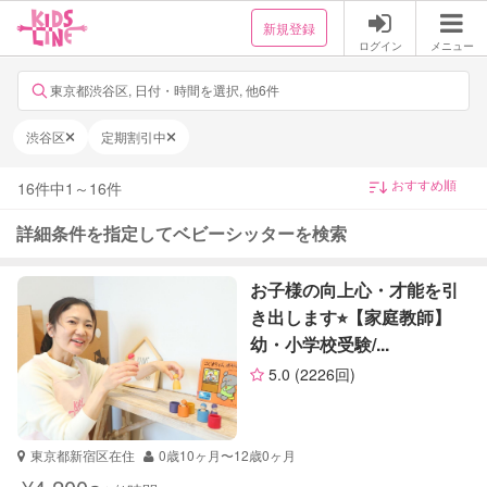
新規登録
ログイン
メニュー
東京都渋谷区, 日付・時間を選択, 他6件
渋谷区
定期割引中
16
件中
1
～
16
件
詳細条件を指定してベビーシッターを検索
お子様の向上心・才能を引
き出します⭐︎【家庭教師】
幼・小学校受験/...
5.0
(2226回)
東京都新宿区在住
0歳10ヶ月〜12歳0ヶ月