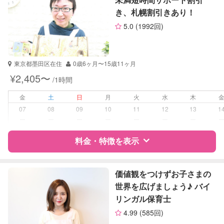
数学
き、札幌割引きあり！
サポートの特徴
英検
5.0
(1992回)
資格
なし
受験対策
なし
東京都墨田区在住
0歳6ヶ月〜15歳11ヶ月
¥2,405〜
/1時間
学校/塾の補習・宿題
小学生
中学生
金
土
日
月
火
水
木
07
08
09
10
11
12
13
1
対応科目
国語
ー
ー
ー
ー
ー
ー
ー
算数
料金・特徴を表示
理科
社会
英語
特徴
料金
レビュー
価値観をつけずお子さまの
世界を広げましょう♪ バイ
リンガル保育士
サポートの特徴
4.99
(585回)
資格
企業型割引対象(旧内閣府補助対象)