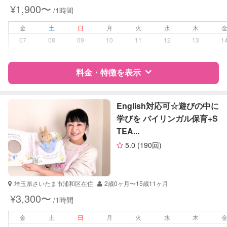
¥1,900〜
/1時間
学校/塾の補習・宿題
小学生
中学生
金
土
日
月
火
水
木
高校生
07
08
09
10
11
12
13
1
ー
ー
ー
ー
ー
ー
ー
対応科目
国語
料金・特徴を表示
算数
理科
社会
特徴
料金
レビュー
英語
English対応可☆遊びの中に
古文
学びを バイリンガル保育+S
漢文
TEA...
サポートの特徴
化学
5.0
(190回)
生物
資格
自治体届出済ベビーシッター
日本史
倫理
受験対策
小学校受験
政治経済
埼玉県さいたま市浦和区在住
2歳0ヶ月〜15歳11ヶ月
中学受験
英検
¥3,300〜
/1時間
学校/塾の補習・宿題
小学生
金
土
日
月
火
水
木
中学生