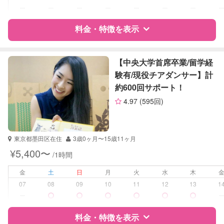
中学生
ー
ー
ー
ー
ー
ー
ー
対応科目
料金・特徴を表示
英語
英会話
英検
特徴
料金
レビュー
【中央大学首席卒業/留学経
験有/現役チアダンサー】計
約600回サポート！
サポートの特徴
4.97
(595回)
資格
自治体届出済ベビーシッター
受験対策
小学校受験
東京都墨田区在住
3歳0ヶ月〜15歳11ヶ月
中学受験
¥5,400〜
/1時間
高校受験
金
土
日
月
火
水
木
学校/塾の補習・宿題
小学生
07
08
09
10
11
12
13
1
中学生
ー
対応科目
算数
料金・特徴を表示