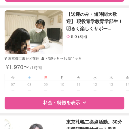
算数
英語
特徴
料金
レビュー
【送迎のみ・短時間大歓
迎】 現役青学教育学部生！
明るく楽しくサポー...
サポートの特徴
5.0
(8回)
資格
企業型割引対象(旧内閣府補助対象)
自治体届出済ベビーシッター
看護師
東京都世田谷区在住
7歳0ヶ月〜15歳11ヶ月
助産師
¥1,970〜
/1時間
受験対策
中学受験
金
土
日
月
火
水
木
大学受験
07
08
09
10
11
12
13
1
ー
ー
ー
ー
ー
ー
ー
学校/塾の補習・宿題
小学生
中学生
料金・特徴を表示
対応科目
国語
特徴
料金
レビュー
算数
東京札幌二拠点活動。30分
英語
未満短時間サポート割引