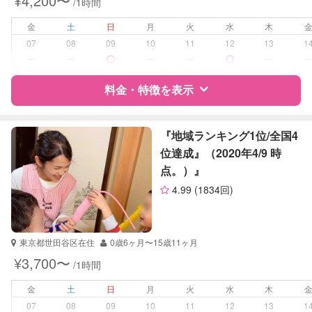
¥4,200〜
/1時間
金
土
日
月
火
水
木
07
08
09
10
11
12
13
1
ー
ー
ー
ー
ー
料金・特徴を表示
特徴
料金
レビュー
『地域ランキング1位/全国4
位達成』（2020年4/9 時
点。）』
サポートの特徴
4.99
(1834回)
資格
企業型割引対象(旧内閣府補助対象)
自治体届出済ベビーシッター
東京都世田谷区在住
0歳6ヶ月〜15歳11ヶ月
受験対策
小学校受験
¥3,700〜
/1時間
中学受験
高校受験
金
土
日
月
火
水
木
大学受験
07
08
09
10
11
12
13
1