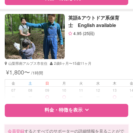
英会話
英検
特徴
料金
レビュー
英語&アウトドア系保育
士 English available
4.95
(25回)
サポートの特徴
資格
自治体届出済ベビーシッター
保育士
山梨県南アルプス市在住
2歳6ヶ月〜15歳11ヶ月
受験対策
なし
¥1,800〜
/1時間
学校/塾の補習・宿題
なし
金
土
日
月
火
水
木
07
08
09
10
11
12
13
1
対応科目
なし
ー
ー
ー
ー
料金・特徴を表示
特徴
料金
レビュー
会員登録
するとすべてのサポーターの詳細情報を見ることがで