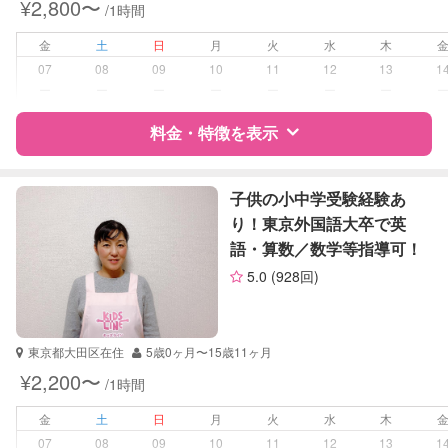
¥2,800〜
/1時間
高校受験
大学受験
金
土
日
月
火
水
木
07
08
09
10
11
12
13
1
学校/塾の補習・宿題
小学生
ー
ー
ー
ー
ー
ー
ー
中学生
高校生
料金・特徴を表示
対応科目
英語
特徴
料金
レビュー
英会話
子供の小中学受験経験あ
TOEIC
り！東京外国語大卒で英
TOEFL
語・算数／数学等指導可！
サポートの特徴
英検
5.0
(928回)
資格
企業型割引対象(旧内閣府補助対象)
自治体届出済ベビーシッター
保育士
東京都大田区在住
5歳0ヶ月〜15歳11ヶ月
¥2,200〜
/1時間
受験対策
なし
金
土
日
月
火
水
木
学校/塾の補習・宿題
小学生
07
08
09
10
11
12
13
1