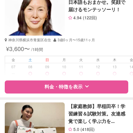
日本語もおまかせ。笑顔で
英語
届けるモンテッソーリ！
サポートの特徴
英会話
4.94
(122回)
TOEIC
資格
企業型割引対象(旧内閣府補助対象)
自治体届出済ベビーシッター
神奈川県横浜市青葉区在住
3歳0ヶ月〜15歳11ヶ月
受験対策
小学校受験
¥3,600〜
/1時間
学校/塾の補習・宿題
小学生
金
土
日
月
火
水
木
中学生
07
08
09
10
11
12
13
1
ー
対応科目
英語
英会話
料金・特徴を表示
英検
特徴
料金
レビュー
【家庭教師】早稲田卒！学
習練習＆試験対策。友達感
覚で楽しく学ぶ力を...
サポートの特徴
5.0
(418回)