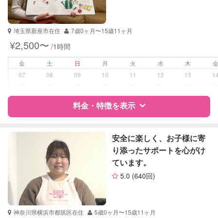
資格
企業型割引対象(旧内閣府補助対象)
自治体届出済ベビーシッター
保育士
埼玉県新座市在住
7歳0ヶ月〜15歳11ヶ月
幼稚園教諭
¥2,500〜
/1時間
受験対策
なし
金
土
日
月
火
水
木
07
08
09
10
11
12
13
1
学校/塾の補習・宿題
小学生
ー
ー
ー
ー
ー
ー
ー
対応科目
料金・特徴を表示
算数
英語
TOEIC
特徴
料金
レビュー
英検
安全に楽しく、お子様に寄
り添ったサポートを心がけ
ています。
サポートの特徴
5.0
(640回)
資格
なし
受験対策
なし
神奈川県横浜市都筑区在住
5歳0ヶ月〜15歳11ヶ月