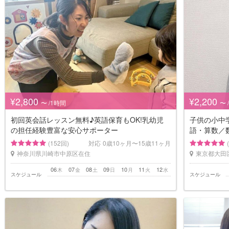
¥2,800
¥2,200
〜 /1時間
〜 
初回英会話レッスン無料♪英語保育もOK!乳幼児
子供の小中
の担任経験豊富な安心サポーター
語・算数／
(152回)
対応
0歳10ヶ月〜15歳11ヶ月
神奈川県川崎市中原区在住
東京都大田
06
07
08
09
10
11
12
木
金
土
日
月
火
水
スケジュール
スケジュール