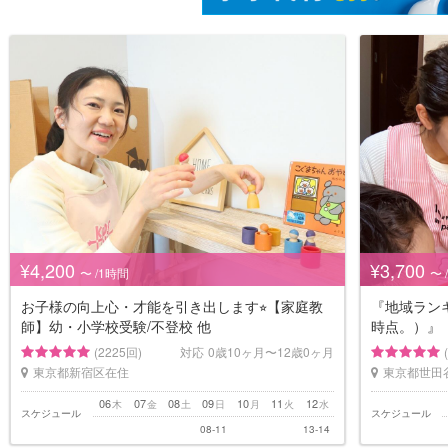
¥4,200
¥3,700
〜 /1時間
〜 
お子様の向上心・才能を引き出します⭐︎【家庭教
『地域ランキ
師】幼・小学校受験/不登校 他
時点。）』
(2225回)
対応
0歳10ヶ月〜12歳0ヶ月
東京都新宿区在住
東京都世田
06
07
08
09
10
11
12
木
金
土
日
月
火
水
スケジュール
スケジュール
08-11
13-14