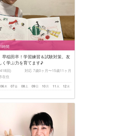
/1時間
】早稲田卒！学習練習＆試験対策。友
しく学ぶ力を育てます♪
(418回)
対応
7歳0ヶ月〜15歳11ヶ月
市在住
06
07
08
09
10
11
12
木
金
土
日
月
火
水