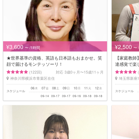
¥3,600
¥2,500
〜 /1時間
〜 
★世界基準の資格、英語も日本語もおまかせ。笑
【家庭教師
顔で届けるモンテッソーリ！
達感覚で楽
(122回)
対応
3歳0ヶ月〜15歳11ヶ月
神奈川県横浜市青葉区在住
埼玉県新座
06
07
08
09
10
11
12
木
金
土
日
月
火
水
スケジュール
スケジュール
09-14
09-17
09-17
09-16
09-18
09-18