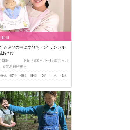
/1時間
h対応可☆遊びの中に学びを バイリンガル
AMあそび
(189回)
対応
2歳0ヶ月〜15歳11ヶ月
たま市浦和区在住
06
07
08
09
10
11
12
木
金
土
日
月
火
水