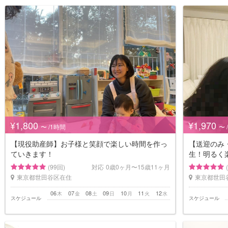
¥1,800
¥1,970
〜 /1時間
〜 
【現役助産師】お子様と笑顔で楽しい時間を作っ
【送迎のみ
ていきます！
生！明るく
(99回)
対応
0歳0ヶ月〜15歳11ヶ月
東京都世田谷区在住
東京都世田
06
07
08
09
10
11
12
木
金
土
日
月
火
水
スケジュール
スケジュール