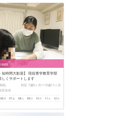
/1時間
・短時間大歓迎】 現役青学教育学部
楽しくサポートします
(8回)
対応
7歳0ヶ月〜15歳11ヶ月
谷区在住
06
07
08
09
10
11
12
木
金
土
日
月
火
水