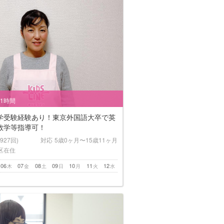
/1時間
学受験経験あり！東京外国語大卒で英
数学等指導可！
(927回)
対応
5歳0ヶ月〜15歳11ヶ月
区在住
06
07
08
09
10
11
12
木
金
土
日
月
火
水