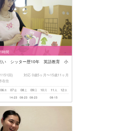
/1時間
伝い シッター歴10年 英語教育 小
(1151回)
対応
0歳5ヶ月〜15歳11ヶ月
市在住
06
07
08
09
10
11
12
木
金
土
日
月
火
水
14-23
08-23
08-23
08-15