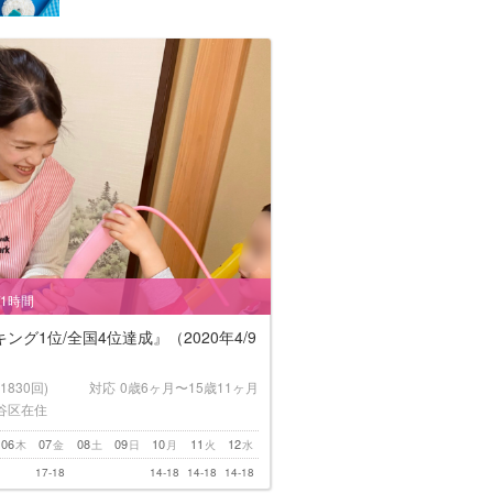
/1時間
ング1位/全国4位達成』（2020年4/9
(1830回)
対応
0歳6ヶ月〜15歳11ヶ月
谷区在住
06
07
08
09
10
11
12
木
金
土
日
月
火
水
17-18
14-18
14-18
14-18