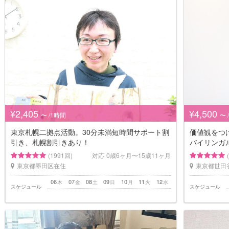
¥2,405
¥4,500
〜 /1時間
〜 
東京札幌二拠点活動。30分未満短時間サポート割
価値観をつ
引き、札幌割引きあり！
バイリンガ
(1991回)
対応
0歳6ヶ月〜15歳11ヶ月
東京都墨田区在住
東京都世田
06
07
08
09
10
11
12
木
金
土
日
月
火
水
スケジュール
スケジュール