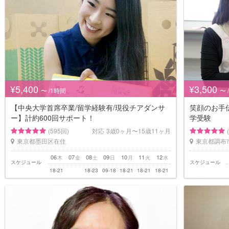
¥5,400
¥3,500
〜 /1時間
〜 
【中央大学首席卒業/留学経験有/現役チアダンサ
笑顔のお手
ー】計約600回サポート！
学受験
(595回)
対応
3歳0ヶ月〜15歳11ヶ月
東京都墨田区在住
東京都調布
06
07
08
09
10
11
12
木
金
土
日
月
火
水
スケジュール
スケジュール
18-21
18-23
09-18
18-21
18-21
18-21