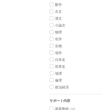
数学
古文
漢文
小論文
物理
化学
生物
地学
日本史
世界史
地理
倫理
政治経済
サポート内容
家庭教師
(16)