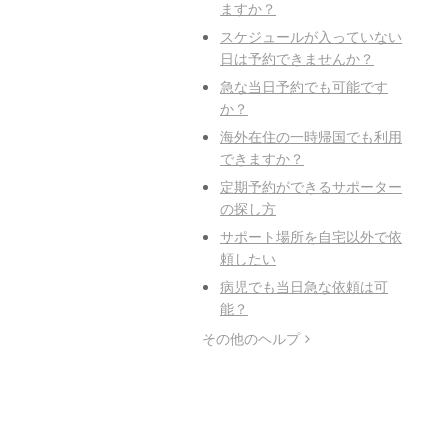
ますか？
スケジュールが入っていない
日は予約できませんか？
急な当日予約でも可能です
か？
海外在住の一時帰国でも利用
できますか？
定期予約ができるサポーター
の探し方
サポート場所を自宅以外で依
頼したい
病児でも当日急な依頼は可
能？
その他のヘルプ