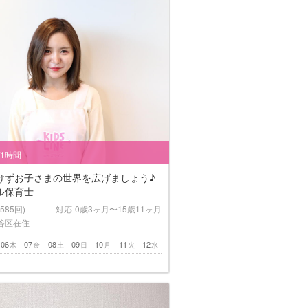
/1時間
けずお子さまの世界を広げましょう♪
ル保育士
(585回)
対応
0歳3ヶ月〜15歳11ヶ月
谷区在住
06
07
08
09
10
11
12
木
金
土
日
月
火
水