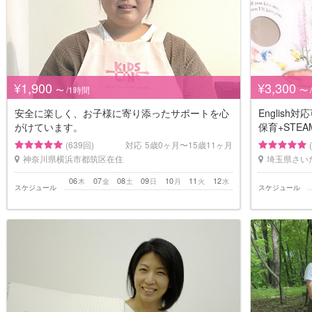
¥1,900
¥3,300
〜 /1時間
〜 
安全に楽しく、お子様に寄り添ったサポートを心
Englis
がけています。
保育+STE
(639回)
対応
5歳0ヶ月〜15歳11ヶ月
神奈川県横浜市都筑区在住
埼玉県さい
06
07
08
09
10
11
12
木
金
土
日
月
火
水
スケジュール
スケジュール