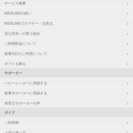
サービス概要
学校/塾の補習・宿題
小学生
KIDSLINEの想い
中学生
KIDSLINEでのマナー・注意点
対応科目
国語
安心安全への取り組み
算数
ご利用料金について
英語
数学
家事代行のご利用について
小論文
ギフトを贈る
サポーター
ベビーシッターに登録する
家事サポーターに登録する
保育士サポーターの声
ガイド
ご利用例
上手な使い方