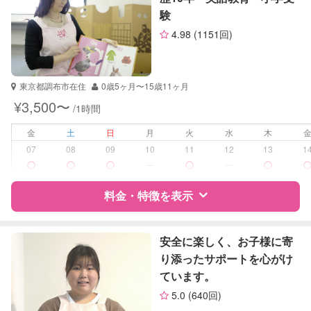
TOEFL
験
サポートの特徴
英検
4.98
(1151回)
資格
自治体届出済ベビーシッター
受験対策
小学校受験
東京都調布市在住
0歳5ヶ月〜15歳11ヶ月
中学受験
¥3,500〜
/1時間
高校受験
金
土
日
月
火
水
木
学校/塾の補習・宿題
小学生
07
08
09
10
11
12
13
1
中学生
ー
ー
対応科目
算数
料金・特徴を表示
英語
数学
特徴
料金
レビュー
英会話
安全に楽しく、お子様に寄
英検
り添ったサポートを心がけ
ています。
サポートの特徴
5.0
(640回)
資格
企業型割引対象(旧内閣府補助対象)