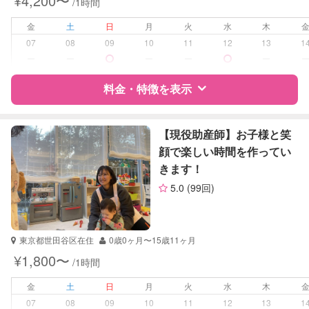
¥4,200〜
/1時間
金
土
日
月
火
水
木
07
08
09
10
11
12
13
1
ー
ー
ー
ー
ー
料金・特徴を表示
特徴
料金
レビュー
【現役助産師】お子様と笑
顔で楽しい時間を作ってい
きます！
サポートの特徴
5.0
(99回)
資格
企業型割引対象(旧内閣府補助対象)
自治体届出済ベビーシッター
東京都世田谷区在住
0歳0ヶ月〜15歳11ヶ月
受験対策
小学校受験
¥1,800〜
/1時間
中学受験
高校受験
金
土
日
月
火
水
木
大学受験
07
08
09
10
11
12
13
1