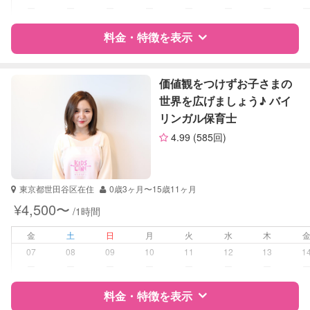
ー
ー
ー
ー
ー
ー
ー
学校/塾の補習・宿題
小学生
中学生
料金・特徴を表示
高校生
特徴
料金
レビュー
対応科目
国語
価値観をつけずお子さまの
算数
世界を広げましょう♪ バイ
理科
リンガル保育士
サポートの特徴
社会
4.99
(585回)
英語
資格
企業型割引対象(旧内閣府補助対象)
TOEIC
自治体届出済ベビーシッター
TOEFL
看護師
英検
東京都世田谷区在住
0歳3ヶ月〜15歳11ヶ月
助産師
¥4,500〜
/1時間
受験対策
中学受験
金
土
日
月
火
水
木
大学受験
07
08
09
10
11
12
13
1
ー
ー
ー
ー
ー
ー
ー
学校/塾の補習・宿題
小学生
中学生
料金・特徴を表示