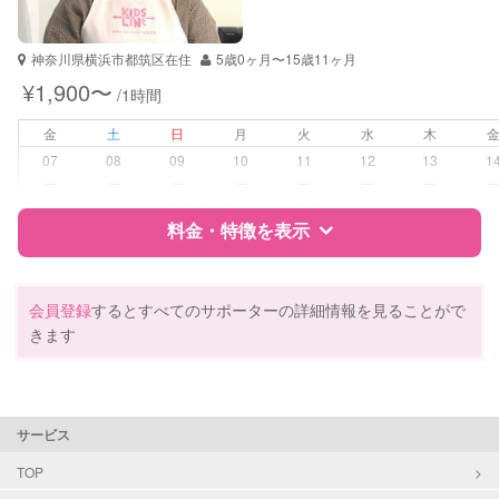
自治体届出済ベビーシッター
神奈川県横浜市都筑区在住
5歳0ヶ月〜15歳11ヶ月
受験対策
小学校受験
¥1,900〜
/1時間
学校/塾の補習・宿題
小学生
金
土
日
月
火
水
木
中学生
07
08
09
10
11
12
13
1
ー
ー
ー
ー
ー
ー
ー
対応科目
英語
料金・特徴を表示
英会話
英検
特徴
料金
レビュー
会員登録
するとすべてのサポーターの詳細情報を見ることがで
きます
サポートの特徴
資格
自治体届出済ベビーシッター
サービス
受験対策
小学校受験
TOP
中学受験