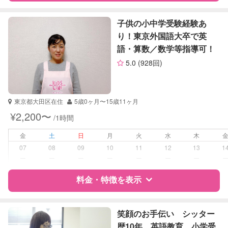
対応科目
国語
特徴
料金
レビュー
算数
子供の小中学受験経験あ
英語
り！東京外国語大卒で英
数学
語・算数／数学等指導可！
サポートの特徴
英検
5.0
(928回)
資格
なし
受験対策
小学校受験
東京都大田区在住
5歳0ヶ月〜15歳11ヶ月
中学受験
¥2,200〜
/1時間
高校受験
大学受験
金
土
日
月
火
水
木
07
08
09
10
11
12
13
1
学校/塾の補習・宿題
小学生
ー
ー
ー
ー
ー
ー
ー
中学生
高校生
料金・特徴を表示
対応科目
英語
特徴
料金
レビュー
英会話
笑顔のお手伝い シッター
TOEIC
歴10年 英語教育 小学受