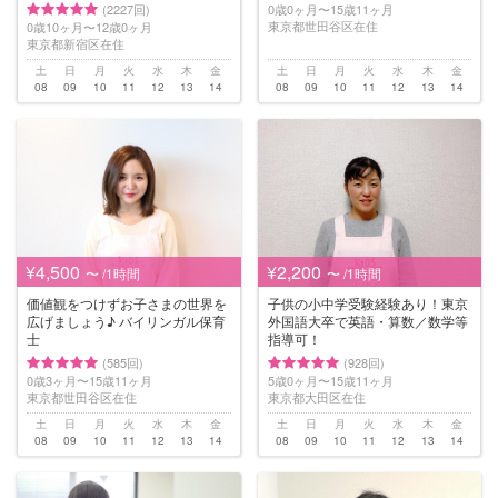
(2227回)
0歳0ヶ月〜15歳11ヶ月
東京都世田谷区在住
0歳10ヶ月〜12歳0ヶ月
東京都新宿区在住
土
日
月
火
水
木
金
土
日
月
火
水
木
金
08
09
10
11
12
13
14
08
09
10
11
12
13
14
¥4,500
¥2,200
〜 /1時間
〜 /1時間
価値観をつけずお子さまの世界を
子供の小中学受験経験あり！東京
広げましょう♪ バイリンガル保育
外国語大卒で英語・算数／数学等
士
指導可！
(585回)
(928回)
0歳3ヶ月〜15歳11ヶ月
5歳0ヶ月〜15歳11ヶ月
東京都世田谷区在住
東京都大田区在住
土
日
月
火
水
木
金
土
日
月
火
水
木
金
08
09
10
11
12
13
14
08
09
10
11
12
13
14