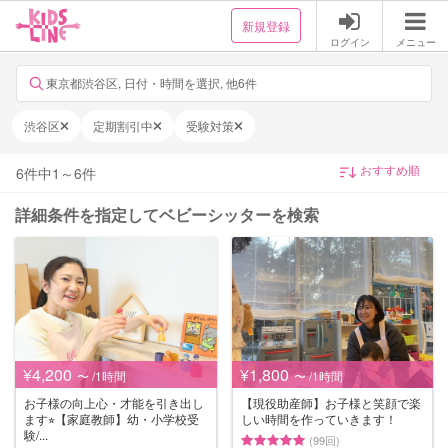
新規登録
ログイン
メニュー
東京都渋谷区, 日付・時間を選択, 他6件
渋谷区
定期割引中
受験対策
6
件中
1
～
6
件
詳細条件を指定してベビーシッターを検索
¥4,200
¥1,800
〜 /1時間
〜 /1時間
お子様の向上心・才能を引き出し
【現役助産師】お子様と笑顔で楽
ます⭐︎【家庭教師】幼・小学校受
しい時間を作っていきます！
験/...
(99回)