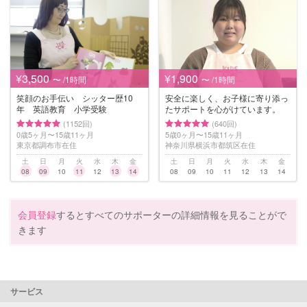
¥3,500
¥1,900
〜 /1時間
〜 /1時間
笑顔のお手伝い シッター歴10
安全に楽しく、お子様に寄り添っ
年 英語教育 小学受験
たサポートを心がけています。
(1152回)
(640回)
0歳5ヶ月〜15歳11ヶ月
5歳0ヶ月〜15歳11ヶ月
東京都調布市在住
神奈川県横浜市都筑区在住
土
日
月
火
水
木
金
土
日
月
火
水
木
金
08
09
10
11
12
13
14
08
09
10
11
12
13
14
会員登録
するとすべてのサポーターの詳細情報を見ることがで
きます
サービス