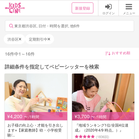
新規登録
ログイン
メニュー
東京都渋谷区, 日付・時間を選択, 他6件
渋谷区
定期割引中
16
件中
1
～
16
件
詳細条件を指定してベビーシッターを検索
¥4,200
¥3,700
〜 /1時間
〜 /1時間
お子様の向上心・才能を引き出し
『地域ランキング1位/全国4位達
ます⭐︎【家庭教師】幼・小学校受
成』（2020年4/9 時点。）』
験/...
(1836回)