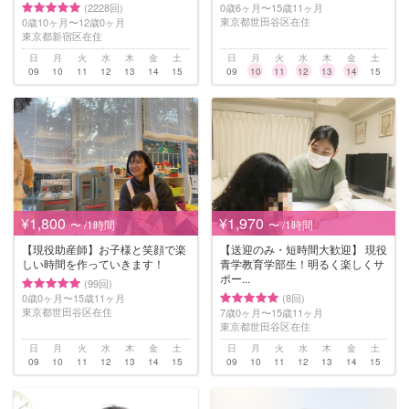
(2228回)
0歳6ヶ月〜15歳11ヶ月
東京都世田谷区在住
0歳10ヶ月〜12歳0ヶ月
東京都新宿区在住
日
月
火
水
木
金
土
日
月
火
水
木
金
土
09
10
11
12
13
14
15
09
10
11
12
13
14
15
¥1,800
¥1,970
〜 /1時間
〜 /1時間
【現役助産師】お子様と笑顔で楽
【送迎のみ・短時間大歓迎】 現役
しい時間を作っていきます！
青学教育学部生！明るく楽しくサ
ポー...
(99回)
0歳0ヶ月〜15歳11ヶ月
(8回)
東京都世田谷区在住
7歳0ヶ月〜15歳11ヶ月
東京都世田谷区在住
日
月
火
水
木
金
土
日
月
火
水
木
金
土
09
10
11
12
13
14
15
09
10
11
12
13
14
15