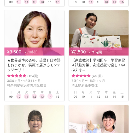
09
10
11
12
13
14
15
09
10
11
12
13
14
15
¥3,600
¥2,500
〜 /1時間
〜 /1時間
★世界基準の資格、英語も日本語
【家庭教師】早稲田卒！学習練習
もおまかせ。笑顔で届けるモンテ
＆試験対策。友達感覚で楽しく学
ッソーリ！
ぶ力を...
(124回)
(418回)
3歳0ヶ月〜15歳11ヶ月
7歳0ヶ月〜15歳11ヶ月
神奈川県横浜市青葉区在住
埼玉県新座市在住
日
月
火
水
木
金
土
日
月
火
水
木
金
土
09
10
11
12
13
14
15
09
10
11
12
13
14
15