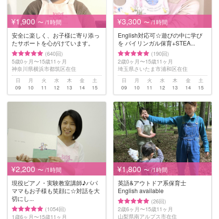
¥1,900
¥3,300
〜 /1時間
〜 /1時間
安全に楽しく、お子様に寄り添っ
English対応可☆遊びの中に学び
たサポートを心がけています。
を バイリンガル保育+STEA...
(640回)
(190回)
5歳0ヶ月〜15歳11ヶ月
2歳0ヶ月〜15歳11ヶ月
神奈川県横浜市都筑区在住
埼玉県さいたま市浦和区在住
日
月
火
水
木
金
土
日
月
火
水
木
金
土
09
10
11
12
13
14
15
09
10
11
12
13
14
15
¥2,200
¥1,800
〜 /1時間
〜 /1時間
現役ピアノ・実験教室講師♪パパ
英語&アウトドア系保育士
ママもお子様も笑顔に☆対話を大
English available
切にし...
(26回)
(1054回)
2歳6ヶ月〜15歳11ヶ月
山梨県南アルプス市在住
1歳6ヶ月〜15歳11ヶ月