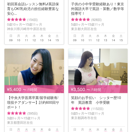
初回英会話レッスン無料♪英語保
子供の小中学受験経験あり！東京
育もOK!乳幼児の担任経験豊富な
外国語大卒で英語・算数／数学等
安心...
指導可！
(154回)
(928回)
0歳10ヶ月〜15歳11ヶ月
5歳0ヶ月〜15歳11ヶ月
神奈川県川崎市中原区在住
東京都大田区在住
日
月
火
水
木
金
土
日
月
火
水
木
金
土
09
10
11
12
13
14
15
09
10
11
12
13
14
15
¥5,400
¥3,500
〜 /1時間
〜 /1時間
【中央大学首席卒業/留学経験有/
笑顔のお手伝い シッター歴10
現役チアダンサー】計約600回サ
年 英語教育 小学受験
ポート！
(1152回)
(595回)
0歳5ヶ月〜15歳11ヶ月
東京都調布市在住
3歳0ヶ月〜15歳11ヶ月
東京都墨田区在住
日
月
火
水
木
金
土
日
月
火
水
木
金
土