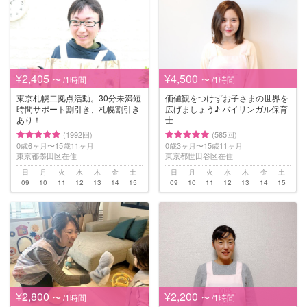
¥2,405
¥4,500
〜 /1時間
〜 /1時間
東京札幌二拠点活動。30分未満短
価値観をつけずお子さまの世界を
時間サポート割引き、札幌割引き
広げましょう♪ バイリンガル保育
あり！
士
(1992回)
(585回)
0歳6ヶ月〜15歳11ヶ月
0歳3ヶ月〜15歳11ヶ月
東京都墨田区在住
東京都世田谷区在住
日
月
火
水
木
金
土
日
月
火
水
木
金
土
09
10
11
12
13
14
15
09
10
11
12
13
14
15
¥2,800
¥2,200
〜 /1時間
〜 /1時間