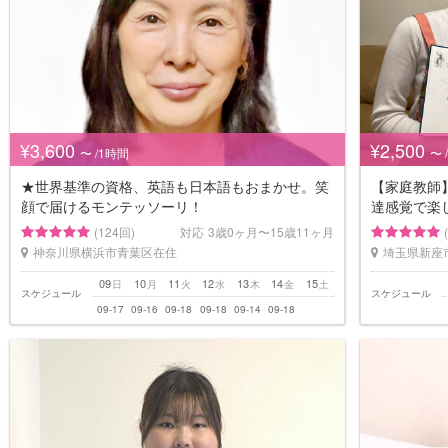
¥3,600
¥2,500
〜 /1時間
〜 
★世界基準の資格、英語も日本語もおまかせ。笑
【家庭教師
顔で届けるモンテッソーリ！
達感覚で楽
(124回)
対応
3歳0ヶ月〜15歳11ヶ月
神奈川県横浜市青葉区在住
埼玉県新座
09
10
11
12
13
14
15
日
月
火
水
木
金
土
スケジュール
スケジュール
09-17
09-16
09-18
09-18
09-14
09-18