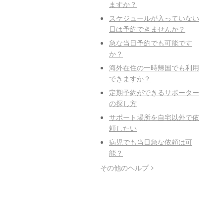
ますか？
スケジュールが入っていない
日は予約できませんか？
急な当日予約でも可能です
か？
海外在住の一時帰国でも利用
できますか？
定期予約ができるサポーター
の探し方
サポート場所を自宅以外で依
頼したい
病児でも当日急な依頼は可
能？
その他のヘルプ