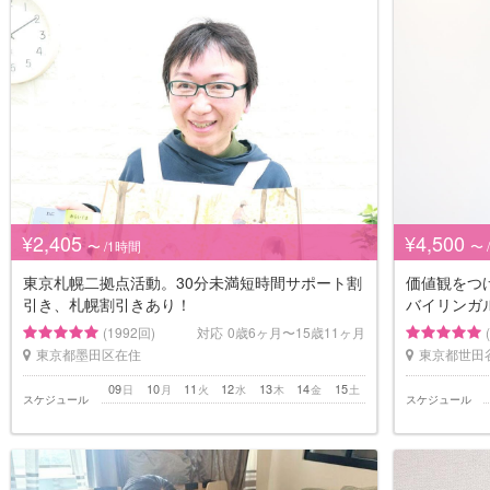
¥2,405
¥4,500
〜 /1時間
〜 
東京札幌二拠点活動。30分未満短時間サポート割
価値観をつ
引き、札幌割引きあり！
バイリンガ
(1992回)
対応
0歳6ヶ月〜15歳11ヶ月
東京都墨田区在住
東京都世田
09
10
11
12
13
14
15
日
月
火
水
木
金
土
スケジュール
スケジュール