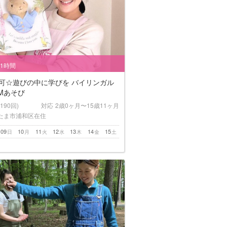
/1時間
h対応可☆遊びの中に学びを バイリンガル
AMあそび
(190回)
対応
2歳0ヶ月〜15歳11ヶ月
たま市浦和区在住
09
10
11
12
13
14
15
日
月
火
水
木
金
土