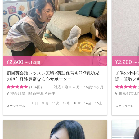
¥2,800
¥2,200
〜 /1時間
〜 
初回英会話レッスン無料♪英語保育もOK!乳幼児
子供の小中
の担任経験豊富な安心サポーター
語・算数／
(154回)
対応
0歳10ヶ月〜15歳11ヶ月
神奈川県川崎市中原区在住
東京都大田
09
10
11
12
13
14
15
日
月
火
水
木
金
土
スケジュール
スケジュール