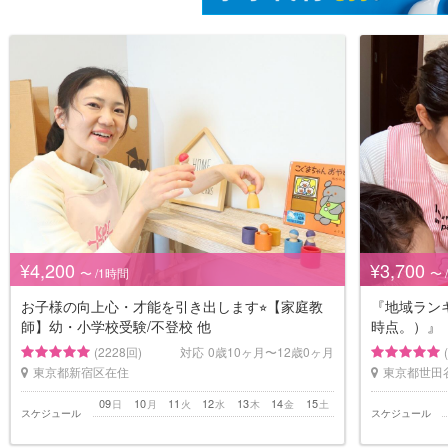
¥4,200
¥3,700
〜 /1時間
〜 
お子様の向上心・才能を引き出します⭐︎【家庭教
『地域ランキ
師】幼・小学校受験/不登校 他
時点。）』
(2228回)
対応
0歳10ヶ月〜12歳0ヶ月
東京都新宿区在住
東京都世田
09
10
11
12
13
14
15
日
月
火
水
木
金
土
スケジュール
スケジュール