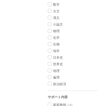
数学
古文
漢文
小論文
物理
化学
生物
地学
日本史
世界史
地理
倫理
政治経済
サポート内容
家庭教師
(16)