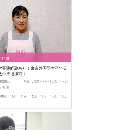
/1時間
学受験経験あり！東京外国語大卒で英
数学等指導可！
(928回)
対応
5歳0ヶ月〜15歳11ヶ月
区在住
09
10
11
12
13
14
15
日
月
火
水
木
金
土