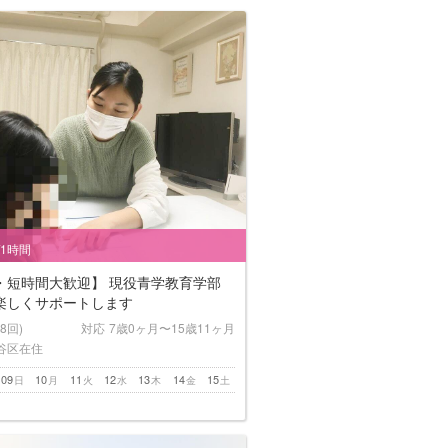
/1時間
・短時間大歓迎】 現役青学教育学部
楽しくサポートします
(8回)
対応
7歳0ヶ月〜15歳11ヶ月
谷区在住
09
10
11
12
13
14
15
日
月
火
水
木
金
土