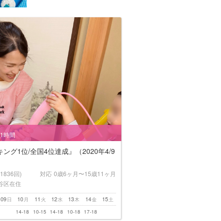
/1時間
ング1位/全国4位達成』（2020年4/9
(1836回)
対応
0歳6ヶ月〜15歳11ヶ月
谷区在住
09
10
11
12
13
14
15
日
月
火
水
木
金
土
14-18
10-15
14-18
10-18
17-18