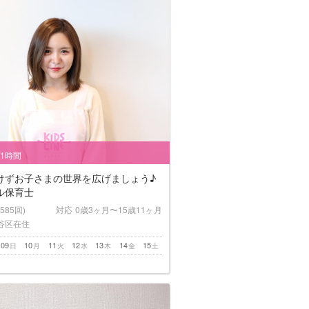
/1時間
けずお子さまの世界を広げましょう♪
ル保育士
(585回)
対応
0歳3ヶ月〜15歳11ヶ月
谷区在住
09
10
11
12
13
14
15
日
月
火
水
木
金
土