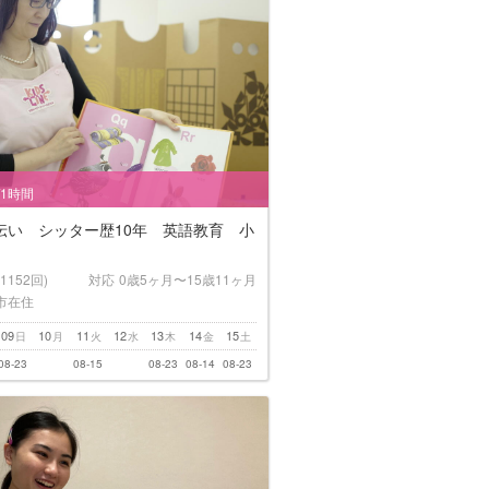
/1時間
伝い シッター歴10年 英語教育 小
(1152回)
対応
0歳5ヶ月〜15歳11ヶ月
市在住
09
10
11
12
13
14
15
日
月
火
水
木
金
土
08-23
08-15
08-23
08-14
08-23