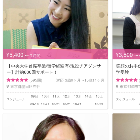
¥5,400
¥3,500
〜 /1時間
〜 
【中央大学首席卒業/留学経験有/現役チアダンサ
笑顔のお手
ー】計約600回サポート！
学受験
(595回)
対応
3歳0ヶ月〜15歳11ヶ月
東京都墨田区在住
東京都調布
09
10
11
12
13
14
15
日
月
火
水
木
金
土
スケジュール
スケジュール
09-18
18-21
18-21
18-21
18-21
18-23