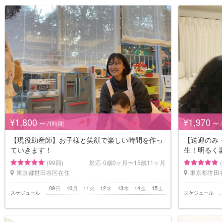
¥1,800
¥1,970
〜 /1時間
〜 
【現役助産師】お子様と笑顔で楽しい時間を作っ
【送迎のみ
ていきます！
生！明るく
(99回)
対応
0歳0ヶ月〜15歳11ヶ月
東京都世田谷区在住
東京都世田
09
10
11
12
13
14
15
日
月
火
水
木
金
土
スケジュール
スケジュール