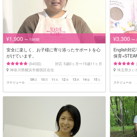
¥1,900
¥3,300
〜 /1時間
〜 
安全に楽しく、お子様に寄り添ったサポートを心
Englis
がけています。
保育+STE
(640回)
対応
5歳0ヶ月〜15歳11ヶ月
神奈川県横浜市都筑区在住
埼玉県さい
09
10
11
12
13
14
15
日
月
火
水
木
金
土
スケジュール
スケジュール