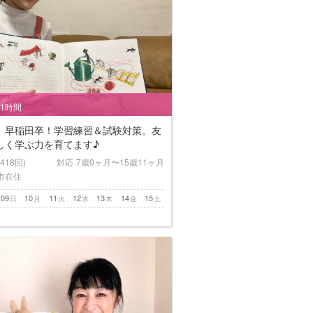
/1時間
】早稲田卒！学習練習＆試験対策。友
しく学ぶ力を育てます♪
(418回)
対応
7歳0ヶ月〜15歳11ヶ月
市在住
09
10
11
12
13
14
15
日
月
火
水
木
金
土