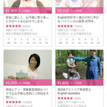
¥1,900
¥3,300
〜 /1時間
〜 /1時間
安全に楽しく、お子様に寄り添っ
English対応可☆遊びの中に学び
たサポートを心がけています。
を バイリンガル保育+STEA...
(640回)
(190回)
5歳0ヶ月〜15歳11ヶ月
2歳0ヶ月〜15歳11ヶ月
神奈川県横浜市都筑区在住
埼玉県さいたま市浦和区在住
日
月
火
水
木
金
土
日
月
火
水
木
金
土
09
10
11
12
13
14
15
09
10
11
12
13
14
15
¥2,200
¥1,800
〜 /1時間
〜 /1時間
現役ピアノ・実験教室講師♪パパ
英語&アウトドア系保育士
ママもお子様も笑顔に☆対話を大
English available
切にし...
(26回)
(1054回)
2歳6ヶ月〜15歳11ヶ月
山梨県南アルプス市在住
1歳6ヶ月〜15歳11ヶ月