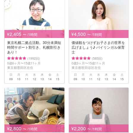
¥2,405
¥4,500
〜 /1時間
〜 /1時間
東京札幌二拠点活動。30分未満短
価値観をつけずお子さまの世界を
時間サポート割引き、札幌割引き
広げましょう♪ バイリンガル保育
あり！
士
(1992回)
(585回)
0歳6ヶ月〜15歳11ヶ月
0歳3ヶ月〜15歳11ヶ月
東京都墨田区在住
東京都世田谷区在住
日
月
火
水
木
金
土
日
月
火
水
木
金
土
09
10
11
12
13
14
15
09
10
11
12
13
14
15
¥2,800
¥2,200
〜 /1時間
〜 /1時間