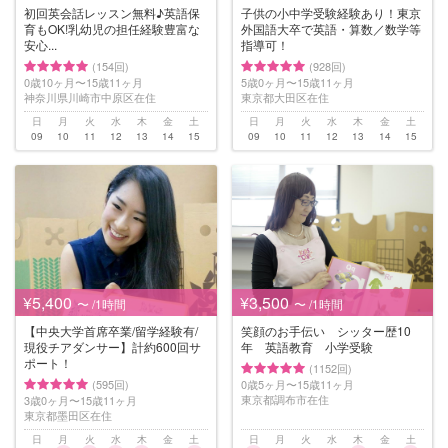
初回英会話レッスン無料♪英語保
子供の小中学受験経験あり！東京
育もOK!乳幼児の担任経験豊富な
外国語大卒で英語・算数／数学等
安心...
指導可！
(154回)
(928回)
0歳10ヶ月〜15歳11ヶ月
5歳0ヶ月〜15歳11ヶ月
神奈川県川崎市中原区在住
東京都大田区在住
日
月
火
水
木
金
土
日
月
火
水
木
金
土
09
10
11
12
13
14
15
09
10
11
12
13
14
15
¥5,400
¥3,500
〜 /1時間
〜 /1時間
【中央大学首席卒業/留学経験有/
笑顔のお手伝い シッター歴10
現役チアダンサー】計約600回サ
年 英語教育 小学受験
ポート！
(1152回)
(595回)
0歳5ヶ月〜15歳11ヶ月
東京都調布市在住
3歳0ヶ月〜15歳11ヶ月
東京都墨田区在住
日
月
火
水
木
金
土
日
月
火
水
木
金
土