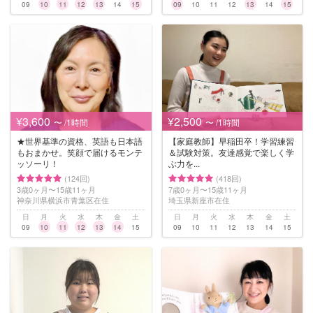
09
10
11
12
13
14
15
09
10
11
12
13
14
15
¥3,600
¥2,500
〜 /1時間
〜 /1時間
★世界基準の資格、英語も日本語
【家庭教師】早稲田卒！学習練習
もおまかせ。笑顔で届けるモンテ
＆試験対策。友達感覚で楽しく学
ッソーリ！
ぶ力を...
(124回)
(418回)
3歳0ヶ月〜15歳11ヶ月
7歳0ヶ月〜15歳11ヶ月
神奈川県横浜市青葉区在住
埼玉県新座市在住
日
月
火
水
木
金
土
日
月
火
水
木
金
土
09
10
11
12
13
14
15
09
10
11
12
13
14
15