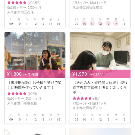
(2228回)
0歳6ヶ月〜15歳11ヶ月
東京都世田谷区在住
0歳10ヶ月〜12歳0ヶ月
東京都新宿区在住
日
月
火
水
木
金
土
日
月
火
水
木
金
土
09
10
11
12
13
14
15
09
10
11
12
13
14
15
¥1,800
¥1,970
〜 /1時間
〜 /1時間
【現役助産師】お子様と笑顔で楽
【送迎のみ・短時間大歓迎】 現役
しい時間を作っていきます！
青学教育学部生！明るく楽しくサ
ポー...
(99回)
0歳0ヶ月〜15歳11ヶ月
(8回)
東京都世田谷区在住
7歳0ヶ月〜15歳11ヶ月
東京都世田谷区在住
日
月
火
水
木
金
土
日
月
火
水
木
金
土
09
10
11
12
13
14
15
09
10
11
12
13
14
15