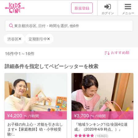
新規登録
ログイン
メニュー
東京都渋谷区, 日付・時間を選択, 他6件
渋谷区
定期割引中
16
件中
1
～
16
件
詳細条件を指定してベビーシッターを検索
¥4,200
¥3,700
〜 /1時間
〜 /1時間
お子様の向上心・才能を引き出し
『地域ランキング1位/全国4位達
ます⭐︎【家庭教師】幼・小学校受
成』（2020年4/9 時点。）』
験/...
(1836回)