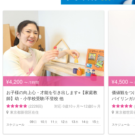
¥4,200
¥4,500
〜 /1時間
〜 
お子様の向上心・才能を引き出します⭐︎【家庭教
価値観をつ
師】幼・小学校受験/不登校 他
バイリンガ
(2228回)
対応
0歳10ヶ月〜12歳0ヶ月
東京都新宿区在住
東京都世田
09
10
11
12
13
14
15
日
月
火
水
木
金
土
スケジュール
スケジュール