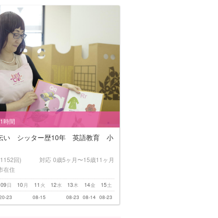
/1時間
伝い シッター歴10年 英語教育 小
(1152回)
対応
0歳5ヶ月〜15歳11ヶ月
市在住
09
10
11
12
13
14
15
日
月
火
水
木
金
土
20-23
08-15
08-23
08-14
08-23