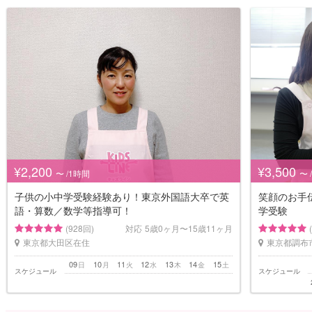
¥2,200
¥3,500
〜 /1時間
〜 
子供の小中学受験経験あり！東京外国語大卒で英
笑顔のお手
語・算数／数学等指導可！
学受験
(928回)
対応
5歳0ヶ月〜15歳11ヶ月
東京都大田区在住
東京都調布
09
10
11
12
13
14
15
日
月
火
水
木
金
土
スケジュール
スケジュール