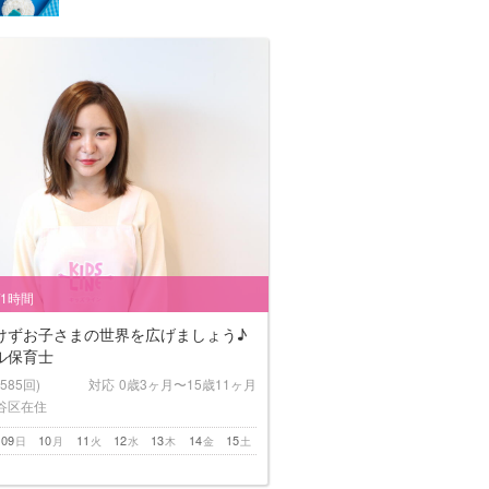
/1時間
けずお子さまの世界を広げましょう♪
ル保育士
(585回)
対応
0歳3ヶ月〜15歳11ヶ月
谷区在住
09
10
11
12
13
14
15
日
月
火
水
木
金
土