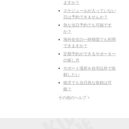
ますか？
スケジュールが入っていない
日は予約できませんか？
急な当日予約でも可能です
か？
海外在住の一時帰国でも利用
できますか？
定期予約ができるサポーター
の探し方
サポート場所を自宅以外で依
頼したい
病児でも当日急な依頼は可
能？
その他のヘルプ