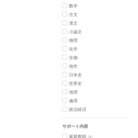
数学
古文
漢文
小論文
物理
化学
生物
地学
日本史
世界史
地理
倫理
政治経済
サポート内容
家庭教師
(4)