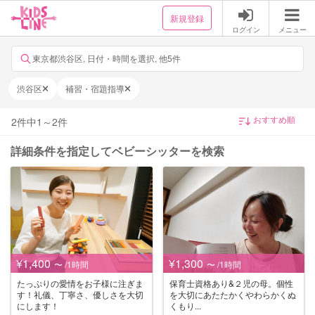
新規登録
ログイン
メニュー
東京都渋谷区, 日付・時間を選択, 他5件
渋谷区
補習・宿題指導
2
件中
1
～
2
件
詳細条件を指定してベビーシッターを検索
¥1,400
¥1,300
〜 /1時間
〜 /1時間
たっぷりの愛情をお子様に注ぎま
保育士資格あり&２児の母。個性
す！礼儀、丁寧さ、優しさを大切
を大切にあたたかくやわらかくぬ
にします！
くもり...