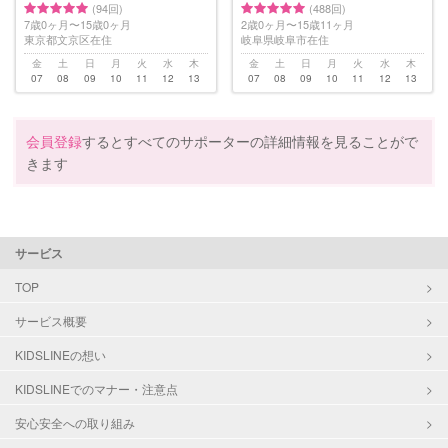
(94回)
(488回)
7歳0ヶ月〜15歳0ヶ月
2歳0ヶ月〜15歳11ヶ月
東京都文京区在住
岐阜県岐阜市在住
金
土
日
月
火
水
木
金
土
日
月
火
水
木
07
08
09
10
11
12
13
07
08
09
10
11
12
13
会員登録
するとすべてのサポーターの詳細情報を見ることがで
きます
サービス
TOP
サービス概要
KIDSLINEの想い
KIDSLINEでのマナー・注意点
安心安全への取り組み