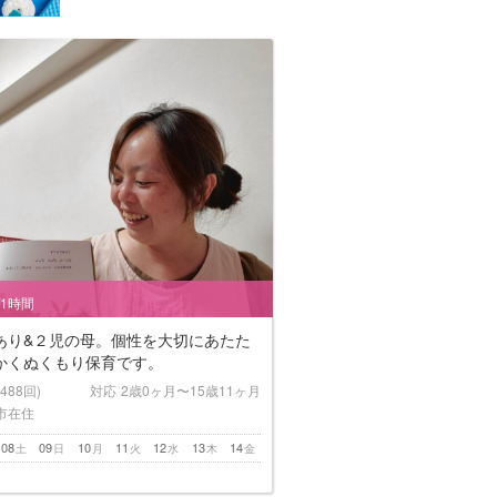
/1時間
あり&２児の母。個性を大切にあたた
かくぬくもり保育です。
(488回)
対応
2歳0ヶ月〜15歳11ヶ月
市在住
08
09
10
11
12
13
14
土
日
月
火
水
木
金