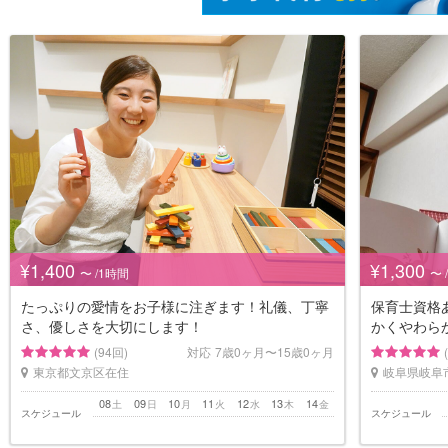
¥1,400
¥1,300
〜 /1時間
〜 
たっぷりの愛情をお子様に注ぎます！礼儀、丁寧
保育士資格
さ、優しさを大切にします！
かくやわら
(94回)
対応
7歳0ヶ月〜15歳0ヶ月
東京都文京区在住
岐阜県岐阜
08
09
10
11
12
13
14
土
日
月
火
水
木
金
スケジュール
スケジュール