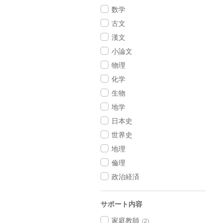
数学
古文
漢文
小論文
物理
化学
生物
地学
日本史
世界史
地理
倫理
政治経済
サポート内容
家庭教師
(2)