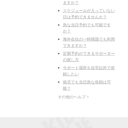
ますか？
スケジュールが入っていない
日は予約できませんか？
急な当日予約でも可能です
か？
海外在住の一時帰国でも利用
できますか？
定期予約ができるサポーター
の探し方
サポート場所を自宅以外で依
頼したい
病児でも当日急な依頼は可
能？
その他のヘルプ